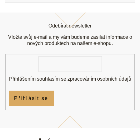
Z
á
Odebírat newsletter
p
a
Vložte svůj e-mail a my vám budeme zasílat informace o
t
nových produktech na našem e-shopu.
í
E-
mail
Přihlášením souhlasím se
zpracováním osobních údajů
.
Přihlásit se