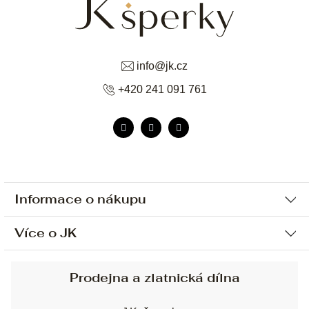
info
@
jk.cz
+420 241 091 761
Informace o nákupu
Více o JK
Ochrana osobních údajů
Způsob platby a dopravy
Náš příběh
Prodejna a zlatnická dílna
Sjednání osobní schůzky
Náš tým
Obchodní podmínky