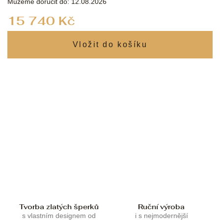
Můžeme doručit do:
12.08.2026
Měrná
15 740 Kč
cena:
Tvorba zlatých šperků
Ruční výroba
s vlastním designem od
i s nejmodernější