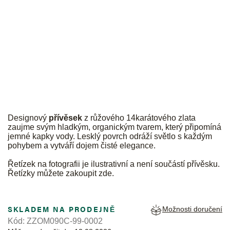
JK
Designový
přívěsek
z růžového 14karátového zlata
zaujme svým hladkým, organickým tvarem, který připomíná
jemné kapky vody. Lesklý povrch odráží světlo s každým
pohybem a vytváří dojem čisté elegance.
Řetízek na fotografii je ilustrativní a není součástí přívěsku.
Řetízky můžete zakoupit
zde
.
SKLADEM NA PRODEJNĚ
Možnosti doručení
Kód:
ZZOM090C-99-0002