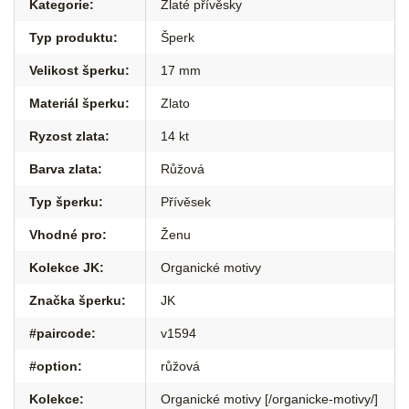
Kategorie
:
Zlaté přívěsky
Typ produktu
:
Šperk
Velikost šperku
:
17 mm
Materiál šperku
:
Zlato
Ryzost zlata
:
14 kt
Barva zlata
:
Růžová
Typ šperku
:
Přívěsek
Vhodné pro
:
Ženu
Kolekce JK
:
Organické motivy
Značka šperku
:
JK
#paircode
:
v1594
#option
:
růžová
Kolekce
:
Organické motivy [/organicke-motivy/]