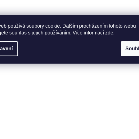
web používá soubory cookie. Dalším procházením tohoto webu
jete souhlas s jejich používáním. Více informací
zde
.
avení
Souh