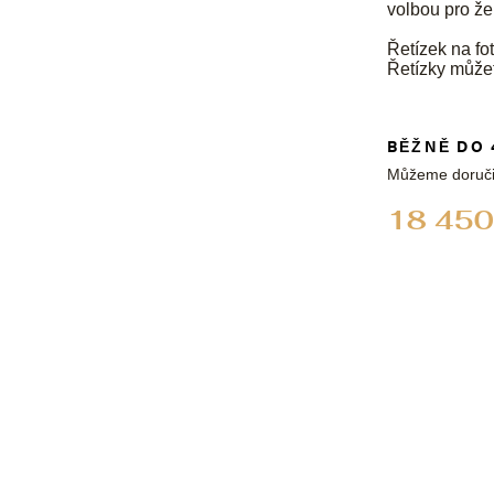
volbou pro že
Řetízek na fot
Řetízky může
BĚŽNĚ DO 
Můžeme doruči
18 450