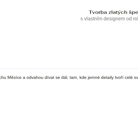
Tvorba zlatých šp
s vlastním designem od r
chu Měsíce a odvahou dívat se dál, tam, kde jemné detaily tvoří celé sv