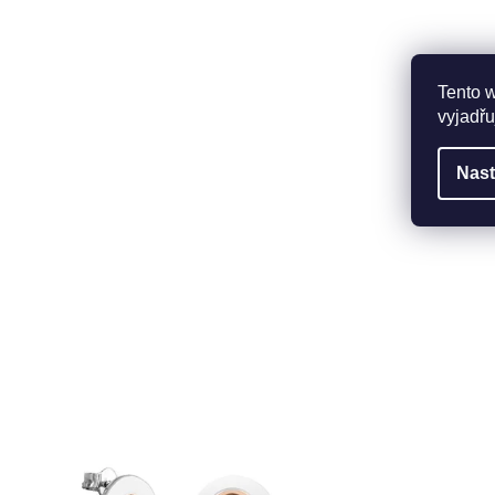
Tento 
vyjadřu
Nast