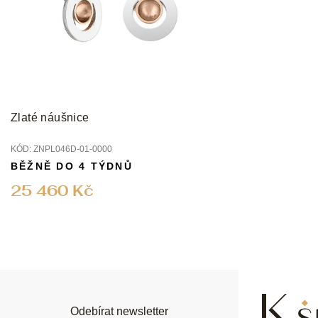
Zlaté náušnice
KÓD:
ZNPL046D-01-0000
BĚŽNĚ DO 4 TÝDNŮ
25 460 Kč
Z
á
p
a
t
í
Odebírat newsletter