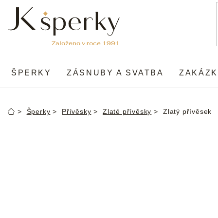
Přejít
na
obsah
ŠPERKY
ZÁSNUBY A SVATBA
ZAKÁZK
Šperky
Přívěsky
Zlaté přívěsky
Zlatý přívěsek
Domů