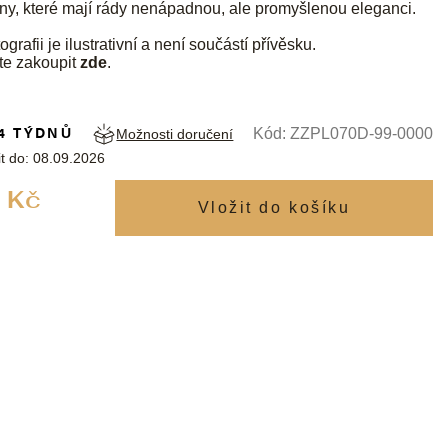
ny, které mají rády nenápadnou, ale promyšlenou eleganci.
ografii je ilustrativní a není součástí přívěsku.
te zakoupit
zde
.
4 TÝDNŮ
Kód:
ZZPL070D-99-0000
Možnosti doručení
t do:
08.09.2026
Měrná
 Kč
cena: