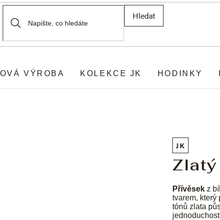
Hledat
OVÁ VÝROBA
KOLEKCE JK
HODINKY
JK
Zlatý
Přívěsek
z bí
tvarem, kter
tónů zlata p
jednoduchosti