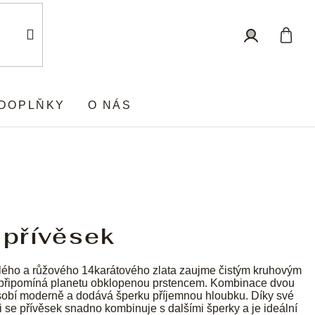
Nákup
Přihlášení
košík
DOPLŇKY
O NÁS
 přívěsek
lého a růžového 14karátového zlata zaujme čistým kruhovým
ý připomíná planetu obklopenou prstencem. Kombinace dvou
ůsobí moderně a dodává šperku příjemnou hloubku. Díky své
 se přívěsek snadno kombinuje s dalšími šperky a je ideální