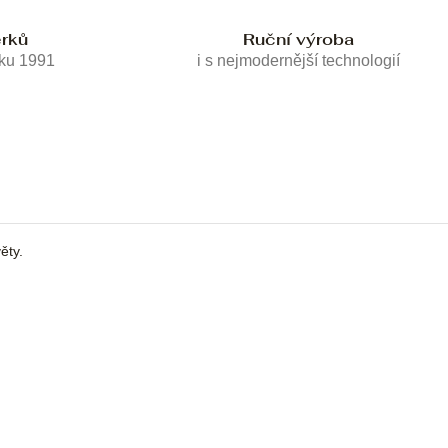
erků
Ruční výroba
oku 1991
i s nejmodernější technologií
ěty.