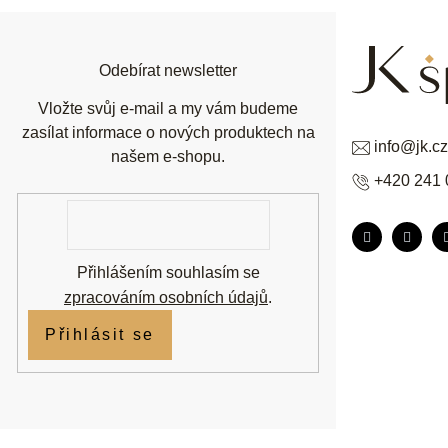
a
t
í
Odebírat newsletter
Vložte svůj e-mail a my vám budeme
zasílat informace o nových produktech na
info
@
jk.cz
našem e-shopu.
+420 241 
E-
mail
Přihlášením souhlasím se
zpracováním osobních údajů
.
Přihlásit se