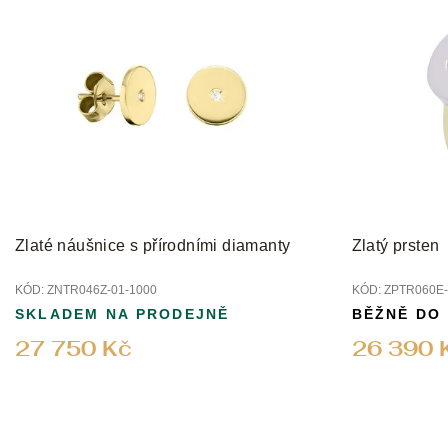
Zlaté náušnice s přírodními diamanty
Zlatý prsten
KÓD:
ZNTR046Z-01-1000
KÓD:
ZPTR060E-
SKLADEM NA PRODEJNĚ
BĚŽNĚ DO
27 750 Kč
26 390 
Z
á
p