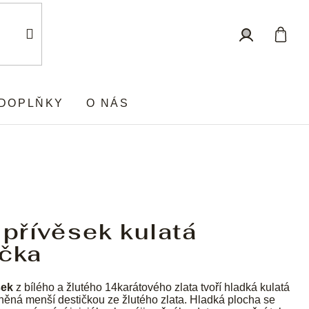
Nákup
Přihlášení
košík
DOPLŇKY
O NÁS
 přívěsek kulatá
ička
sek
z bílého a žlutého 14karátového zlata tvoří hladká kulatá
něná menší destičkou ze žlutého zlata. Hladká plocha se