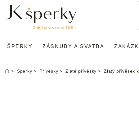
Přejít
na
obsah
ŠPERKY
ZÁSNUBY A SVATBA
ZAKÁZK
Šperky
Přívěsky
Zlaté přívěsky
Zlatý přívěsek k
Domů