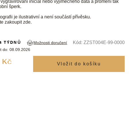
 vygravírování iniciál nebo výjimečného data a promění tak
obní šperk.
ografii je ilustrativní a není součástí přívěsku.
te zakoupit
zde
.
4 TÝDNŮ
Kód:
ZZST004E-99-0000
Možnosti doručení
t do:
08.09.2026
Měrná
 Kč
cena: