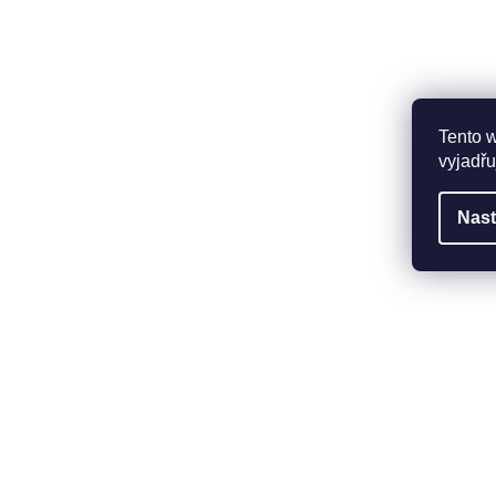
Tento 
vyjadřu
Nast