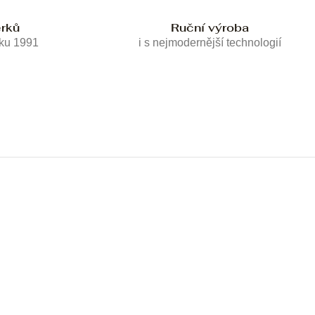
erků
Ruční výroba
oku 1991
i s nejmodernější technologií