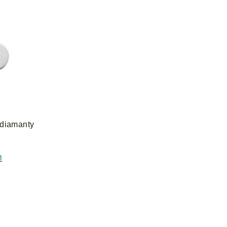
 diamanty
Ě