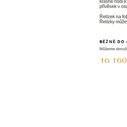
krásně hodí k
přívěsek v os
Řetízek na fot
Řetízky může
BĚŽNĚ DO 
Můžeme doruči
16 160