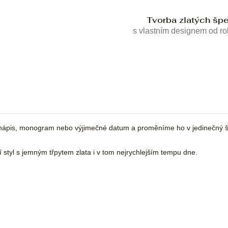
Tvorba zlatých šp
s vlastním designem od r
ápis, monogram nebo výjimečné datum a proměníme ho v jedinečný šp
ní styl s jemným třpytem zlata i v tom nejrychlejším tempu dne.