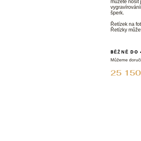
můžete nosit 
vygravírování
šperk.
Řetízek na fot
Řetízky může
BĚŽNĚ DO 
Můžeme doruči
25 150