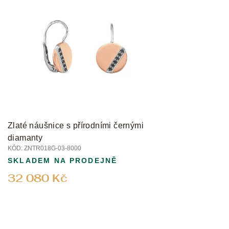
Zlaté náušnice s přírodními černými
diamanty
KÓD:
ZNTR018G-03-8000
SKLADEM NA PRODEJNĚ
32 080 Kč
Z
á
p