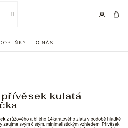
Nákup
Přihlášení
košík
DOPLŇKY
O NÁS
 přívěsek kulatá
ička
sek
z růžového a bílého 14karátového zlata v podobě hladké
ky zaujme svým čistým, minimalistickým vzhledem. Přívěsek