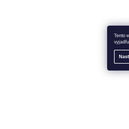
Tento 
vyjadřu
Nast