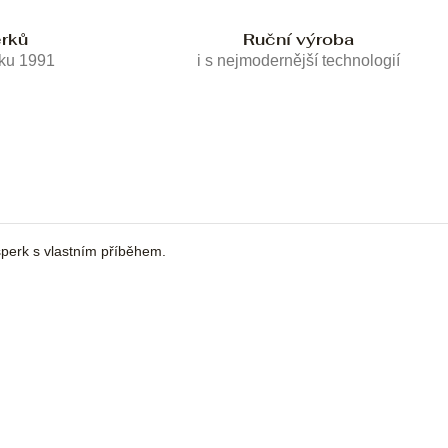
erků
Ruční výroba
oku 1991
i s nejmodernější technologií
erk s vlastním příběhem.