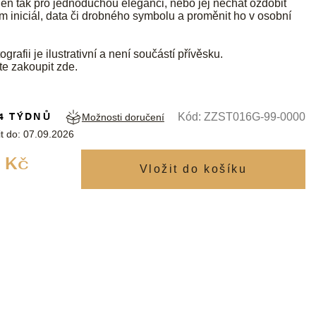
jen tak pro jednoduchou eleganci, nebo jej nechat ozdobit
m iniciál, data či drobného symbolu a proměnit ho v osobní
ografii je ilustrativní a není součástí přívěsku.
te zakoupit
zde
.
4 TÝDNŮ
Kód:
ZZST016G-99-0000
Možnosti doručení
t do:
07.09.2026
Měrná
 Kč
cena: