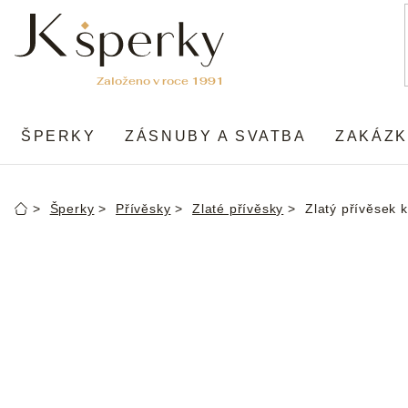
Přejít
na
obsah
ŠPERKY
ZÁSNUBY A SVATBA
ZAKÁZK
Šperky
Přívěsky
Zlaté přívěsky
Zlatý přívěsek k
Domů