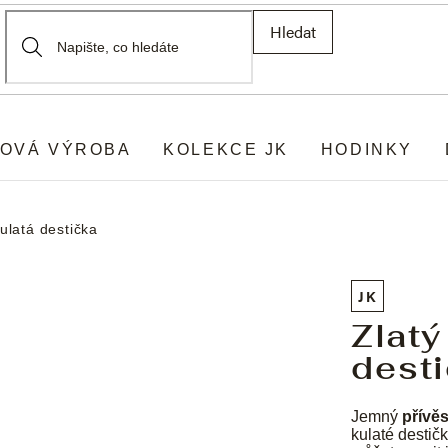
Hledat
OVÁ VÝROBA
KOLEKCE JK
HODINKY
ulatá destička
JK
Zlatý
dest
Jemný
přívě
kulaté destič