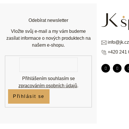
a
t
í
Odebírat newsletter
Vložte svůj e-mail a my vám budeme
zasílat informace o nových produktech na
info
@
jk.cz
našem e-shopu.
+420 241 
E-
mail
Přihlášením souhlasím se
zpracováním osobních údajů
.
Přihlásit se