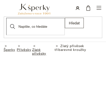
Přejít
na
obsah
Nákupní
Přihlášení
Hledat
košík
Zlatý přívěsek
Domů
Šperky
Přívěsky
Zlaté
tříbarevné kroužky
přívěsky