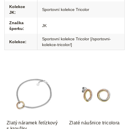
Kolekce
Sportovní kolekce Tricolor
JK
:
Značka
JK
šperku
:
Sportovní kolekce Tricolor [/sportovni-
Kolekce
:
kolekce-tricolor/]
Zlatý náramek řetízkový
Zlaté náušnice tricolora
s kroužky