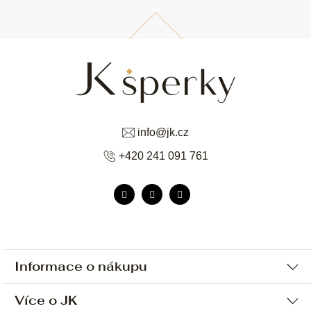
info
@
jk.cz
+420 241 091 761
Informace o nákupu
Více o JK
Ochrana osobních údajů