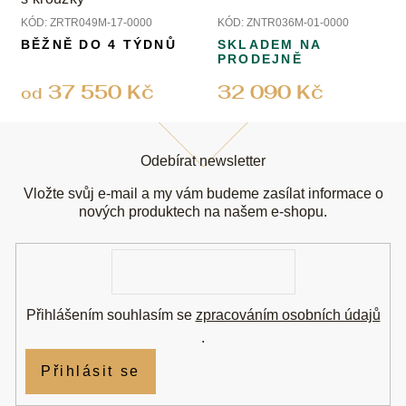
KÓD:
ZRTR049M-17-0000
KÓD:
ZNTR036M-01-0000
BĚŽNĚ DO 4 TÝDNŮ
SKLADEM NA
PRODEJNĚ
37 550 Kč
32 090 Kč
od
Z
á
Odebírat newsletter
p
a
Vložte svůj e-mail a my vám budeme zasílat informace o
t
nových produktech na našem e-shopu.
í
E-
mail
Přihlášením souhlasím se
zpracováním osobních údajů
.
Přihlásit se