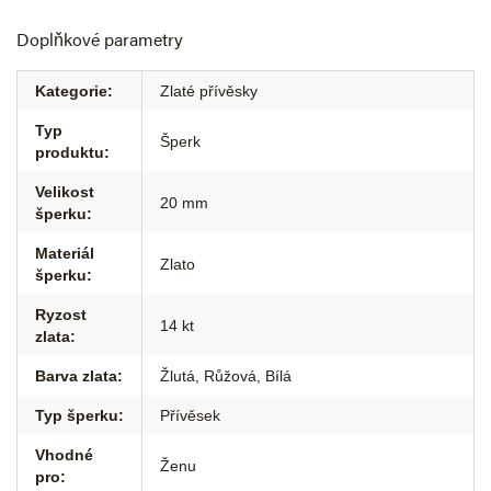
Doplňkové parametry
Kategorie
:
Zlaté přívěsky
Typ
Šperk
produktu
:
Velikost
20 mm
šperku
:
Materiál
Zlato
šperku
:
Ryzost
14 kt
zlata
:
Barva zlata
:
Žlutá
,
Růžová
,
Bílá
Typ šperku
:
Přívěsek
Vhodné
Ženu
pro
: