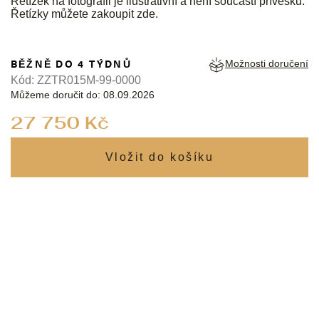
Řetízek na fotografii je ilustrativní a není součástí přívěsku.
Řetízky můžete zakoupit
zde
.
BĚŽNĚ DO 4 TÝDNŮ
Možnosti doručení
Kód:
ZZTR015M-99-0000
Můžeme doručit do:
08.09.2026
Měrná
27 750 Kč
cena: