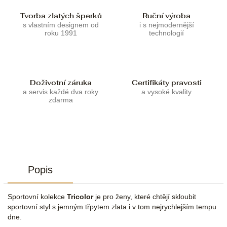
Tvorba zlatých šperků
Ruční výroba
s vlastním designem od
i s nejmodernější
roku 1991
technologií
Doživotní záruka
Certifikáty pravosti
a servis každé dva roky
a vysoké kvality
zdarma
Popis
Sportovní kolekce
Tricolor
je pro ženy, které chtějí skloubit
sportovní styl s jemným třpytem zlata i v tom nejrychlejším tempu
dne.