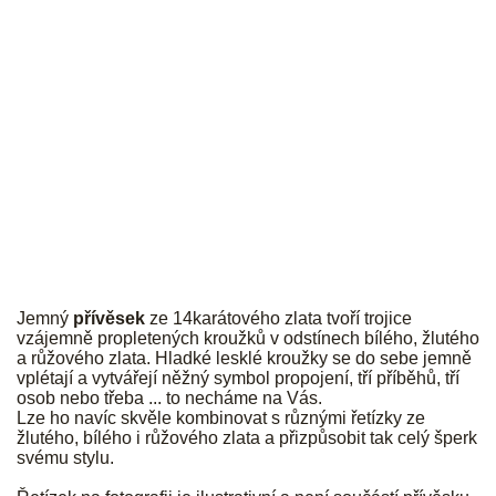
JK
Jemný
přívěsek
ze 14karátového zlata tvoří trojice
vzájemně propletených kroužků v odstínech bílého, žlutého
a růžového zlata. Hladké lesklé kroužky se do sebe jemně
vplétají a vytvářejí něžný symbol propojení, tří příběhů, tří
osob nebo třeba ... to necháme na Vás.
Lze ho navíc skvěle kombinovat s různými řetízky ze
žlutého, bílého i růžového zlata a přizpůsobit tak celý šperk
svému stylu.