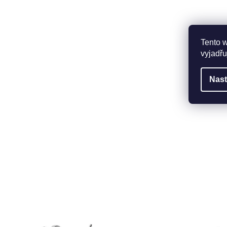
Tento 
vyjadřu
Nast