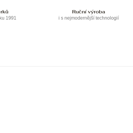
erků
Ruční výroba
oku 1991
i s nejmodernější technologií