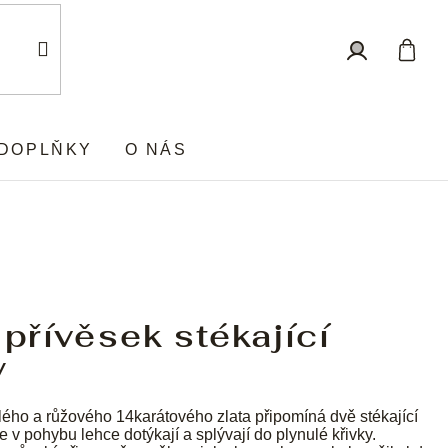
Nákup
Přihlášení
košík
DOPLŇKY
O NÁS
 přívěsek stékající
y
lého a růžového 14karátového zlata připomíná dvě stékající
e v pohybu lehce dotýkají a splývají do plynulé křivky.