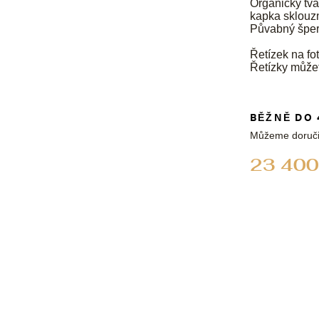
Organický tva
kapka sklouz
Půvabný šperk
Řetízek na fot
Řetízky může
BĚŽNĚ DO 
Můžeme doruči
23 400