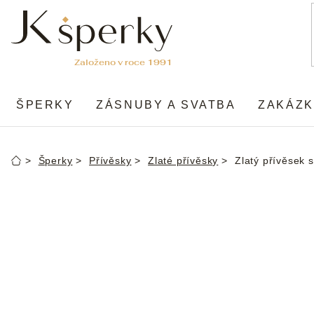
Přejít
na
obsah
ŠPERKY
ZÁSNUBY A SVATBA
ZAKÁZK
Šperky
Přívěsky
Zlaté přívěsky
Zlatý přívěsek s
Domů