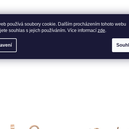
web používá soubory cookie. Dalším procházením tohoto webu
jete souhlas s jejich používáním. Více informací
zde
.
avení
Souh