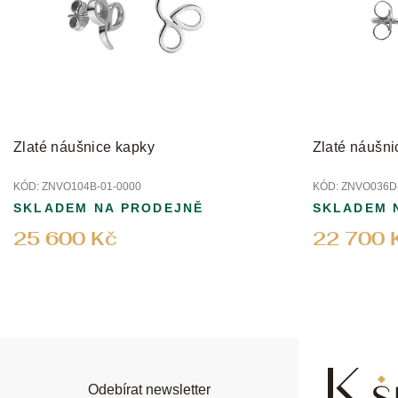
Zlaté náušnice kapky
Zlaté náušni
KÓD:
ZNVO104B-01-0000
KÓD:
ZNVO036D-
SKLADEM NA PRODEJNĚ
SKLADEM 
25 600 Kč
22 700 
Z
á
p
a
t
í
Odebírat newsletter