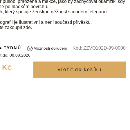
r působí přirozeně a měkce, jako by zachycoval okamžik, kdy
ne po hladkém povrchu.
, který spojuje ženskou něžnost s moderní elegancí.
ografii je ilustrativní a není součástí přívěsku.
te zakoupit
zde
.
4 TÝDNŮ
Kód:
ZZVO102D-99-0000
Možnosti doručení
t do:
08.09.2026
Měrná
 Kč
cena: