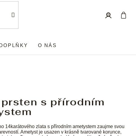
Nákup
Přihlášení
košík
DOPLŇKY
O NÁS
 prsten s přírodním
ystem
ho 14karátového zlata s přírodním ametystem zaujme svou
revností. Ametyst je usazen v krásně tvarované korunce,