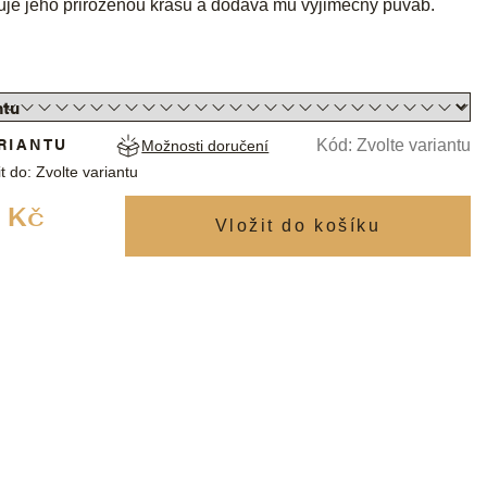
ňuje jeho přirozenou krásu a dodává mu výjimečný půvab.
RIANTU
Kód:
Zvolte variantu
Možnosti doručení
t do:
Zvolte variantu
Měrná
 Kč
cena: