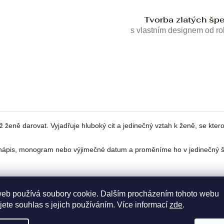
Tvorba zlatých šp
s vlastním designem od r
ně darovat. Vyjadřuje hluboký cit a jedinečný vztah k ženě, se kterou 
ápis, monogram nebo výjimečné datum a proměníme ho v jedinečný šp
web používá soubory cookie. Dalším procházením tohoto webu
jete souhlas s jejich používáním. Více informací
zde
.