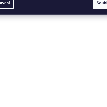
avení
Souh