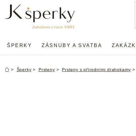
Přejít
na
obsah
ŠPERKY
ZÁSNUBY A SVATBA
ZAKÁZK
Šperky
Prsteny
Prsteny s přírodními drahokamy
Domů