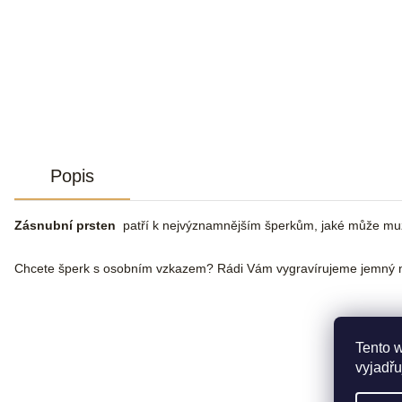
Popis
Zásnubní prsten
patří k nejvýznamnějším šperkům, jaké může muž že
Chcete šperk s osobním vzkazem? Rádi Vám vygravírujeme jemný n
Tento 
vyjadřu