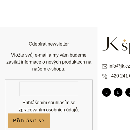
Z
á
p
a
t
í
Odebírat newsletter
Vložte svůj e-mail a my vám budeme
zasílat informace o nových produktech na
info
@
jk.cz
našem e-shopu.
+420 241 
E-
mail
Přihlášením souhlasím se
zpracováním osobních údajů
.
Přihlásit se