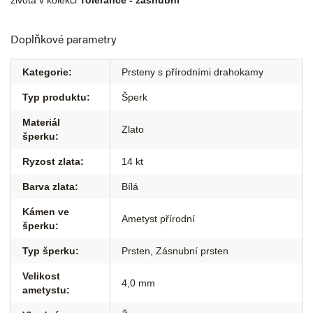
života v kolekci
Tolerance - zásnubní
Doplňkové parametry
Kategorie
:
Prsteny s přírodními drahokamy
Typ produktu
:
Šperk
Materiál
Zlato
šperku
:
Ryzost zlata
:
14 kt
Barva zlata
:
Bílá
Kámen ve
Ametyst přírodní
šperku
:
Typ šperku
:
Prsten
,
Zásnubní prsten
Velikost
4,0 mm
ametystu
: