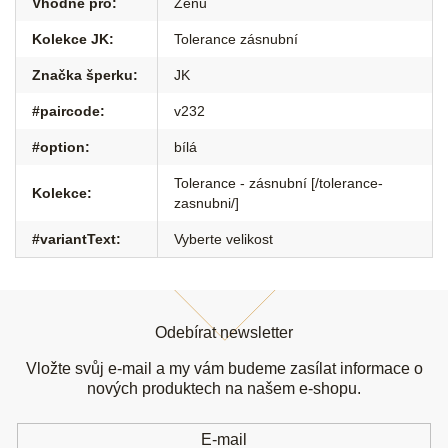
Vhodné pro
:
Ženu
Kolekce JK
:
Tolerance zásnubní
Značka šperku
:
JK
#paircode
:
v232
#option
:
bílá
Tolerance - zásnubní [/tolerance-
Kolekce
:
zasnubni/]
#variantText
:
Vyberte velikost
Z
á
Odebírat newsletter
p
a
Vložte svůj e-mail a my vám budeme zasílat informace o
t
nových produktech na našem e-shopu.
í
E-mail