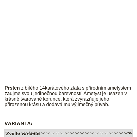
JK
Prsten
z bílého 14karátového zlata s přírodním ametystem
zaujme svou jedinečnou barevností. Ametyst je usazen v
krásně tvarované korunce, která zvýrazňuje jeho
přirozenou krásu a dodává mu výjimečný půvab.
VARIANTA: