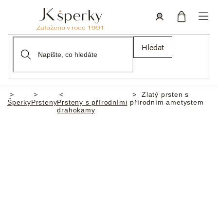
Přejít
na
obsah
Nákupní
Přihlášení
Hledat
košík
Zlatý prsten s
Domů
Šperky
Prsteny
Prsteny s přírodními
přírodním ametystem
drahokamy