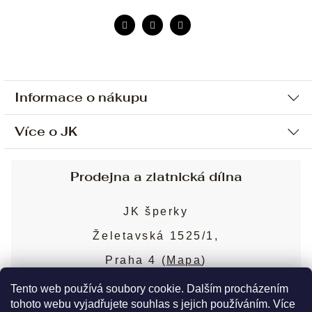
Informace o nákupu
Více o JK
Ochrana osobních údajů
Způsob platby a dopravy
Náš příběh
Prodejna a zlatnická dílna
Sjednání osobní schůzky
Náš tým
Obchodní podmínky
JK šperky
Design a výroba
Puncovní značky
Želetavská 1525/1,
Služby
Cookies
Praha 4 (
Mapa
)
Blog
Více o prodejně
Nejčastější dotazy
Tento web používá soubory cookie. Dalším procházením
tohoto webu vyjadřujete souhlas s jejich používáním. Více