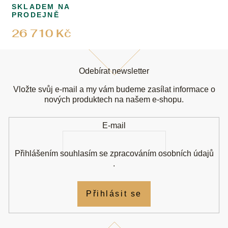
SKLADEM NA
PRODEJNĚ
26 710 Kč
Z
á
Odebírat newsletter
p
a
Vložte svůj e-mail a my vám budeme zasílat informace o
t
nových produktech na našem e-shopu.
í
E-mail
Přihlášením souhlasím se
zpracováním osobních údajů
.
Přihlásit se