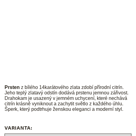
JK
Prsten
z bílého 14karátového zlata zdobí přírodní citrín.
Jeho teplý zlatavý odstín dodává prstenu jemnou zářivost.
Drahokam je usazený v jemném uchycení, které nechává
citrín krásně vyniknout a zachytit světlo z každého úhlu.
Šperk, který podtrhuje ženskou eleganci a moderní styl.
VARIANTA: