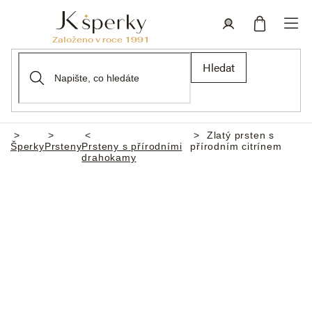
Přejít
na
obsah
Nákupní
Přihlášení
Hledat
košík
Zlatý prsten s
Domů
Šperky
Prsteny
Prsteny s přírodními
přírodním citrínem
drahokamy