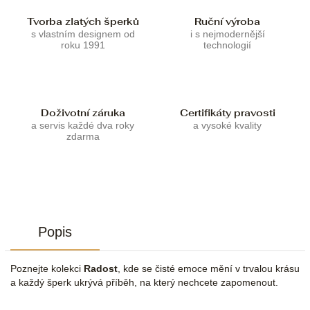
Tvorba zlatých šperků
Ruční výroba
s vlastním designem od
i s nejmodernější
roku 1991
technologií
Doživotní záruka
Certifikáty pravosti
a servis každé dva roky
a vysoké kvality
zdarma
Popis
Poznejte kolekci
Radost
, kde se čisté emoce mění v trvalou krásu
a každý šperk ukrývá příběh, na který nechcete zapomenout.