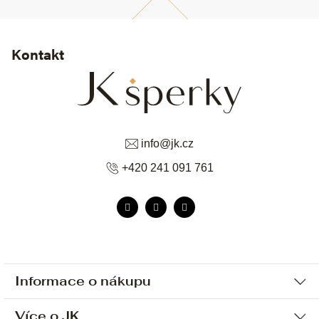
Kontakt
info
@
jk.cz
+420 241 091 761
Informace o nákupu
Více o JK
Ochrana osobních údajů