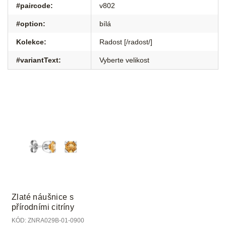
#paircode
:
v802
#option
:
bílá
Kolekce
:
Radost [/radost/]
#variantText
:
Vyberte velikost
Zlaté náušnice s
přírodními citríny
KÓD:
ZNRA029B-01-0900