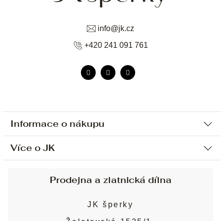
info
@
jk.cz
+420 241 091 761
Informace o nákupu
Více o JK
Ochrana osobních údajů
Způsob platby a dopravy
Náš příběh
Prodejna a zlatnická dílna
Sjednání osobní schůzky
Náš tým
Obchodní podmínky
JK šperky
Design a výroba
Puncovní značky