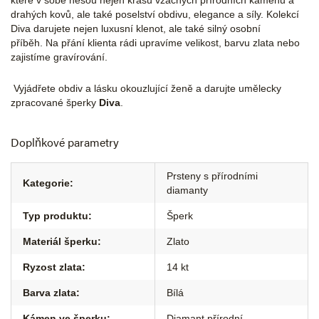
které v sobě nesou nejen krásu vzácných přírodních kamenů a
drahých kovů, ale také poselství obdivu, elegance a síly. Kolekcí
Diva darujete nejen luxusní klenot, ale také silný osobní
příběh. Na přání klienta rádi upravíme velikost, barvu zlata nebo
zajistíme gravírování.
Vyjádřete obdiv a lásku okouzlující ženě a darujte umělecky
zpracované šperky
Diva
.
Doplňkové parametry
Prsteny s přírodními
Kategorie
:
diamanty
Typ produktu
:
Šperk
Materiál šperku
:
Zlato
Ryzost zlata
:
14 kt
Barva zlata
:
Bílá
Kámen ve šperku
:
Diamant přírodní