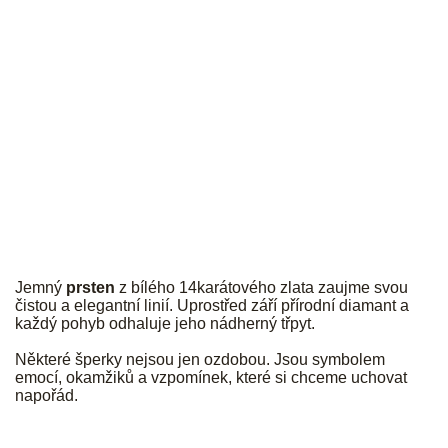
JK
Jemný
prsten
z bílého 14karátového zlata zaujme svou
čistou a elegantní linií. Uprostřed září přírodní diamant a
každý pohyb odhaluje jeho nádherný třpyt.
Některé šperky nejsou jen ozdobou. Jsou symbolem
emocí, okamžiků a vzpomínek, které si chceme uchovat
napořád.