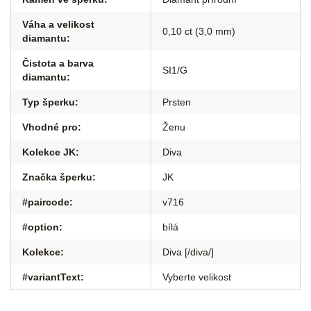
Váha a velikost
0,10 ct (3,0 mm)
diamantu
:
Čistota a barva
SI1/G
diamantu
:
Typ šperku
:
Prsten
Vhodné pro
:
Ženu
Kolekce JK
:
Diva
Značka šperku
:
JK
#paircode
:
v716
#option
:
bílá
Kolekce
:
Diva [/diva/]
#variantText
:
Vyberte velikost