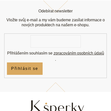
Z
á
Odebírat newsletter
p
a
Vložte svůj e-mail a my vám budeme zasílat informace o
t
nových produktech na našem e-shopu.
í
E-
mail
Přihlášením souhlasím se
zpracováním osobních údajů
.
Přihlásit se