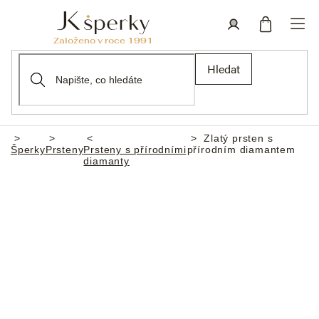
Přejít
na
obsah
Nákupní
Přihlášení
Hledat
košík
Zlatý prsten s
Domů
Šperky
Prsteny
Prsteny s přírodními
přírodním diamantem
diamanty