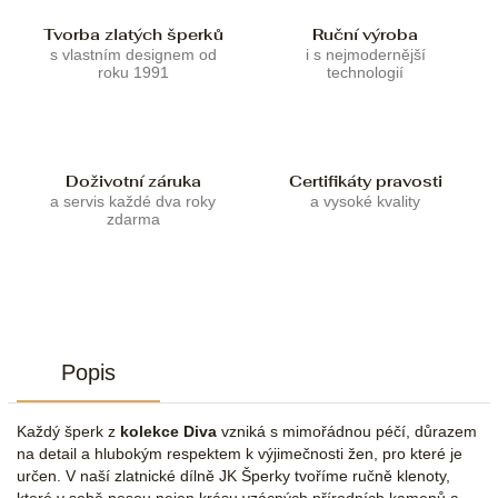
Tvorba zlatých šperků
Ruční výroba
s vlastním designem od
i s nejmodernější
roku 1991
technologií
Doživotní záruka
Certifikáty pravosti
a servis každé dva roky
a vysoké kvality
zdarma
Popis
Každý šperk z
kolekce Diva
vzniká s mimořádnou péčí, důrazem
na detail a hlubokým respektem k výjimečnosti žen, pro které je
určen. V naší zlatnické dílně JK Šperky tvoříme ručně klenoty,