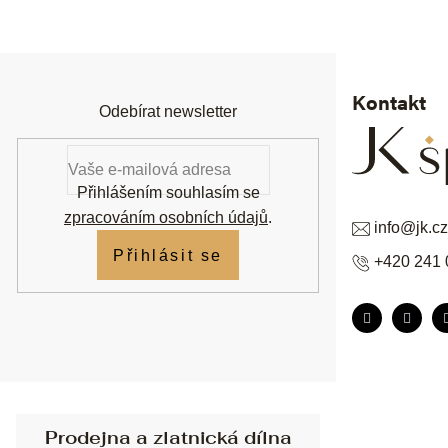
á
p
a
t
í
Kontakt
Odebírat newsletter
Přihlášením souhlasím se
zpracováním osobních údajů
.
info
@
jk.cz
Přihlásit se
+420 241 
Prodejna a zlatnická dílna