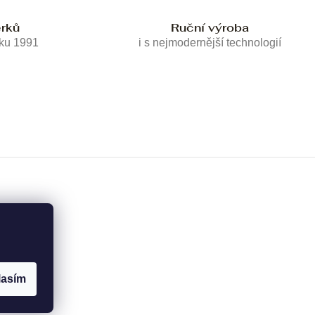
erků
Ruční výroba
oku 1991
i s nejmodernější technologií
lasím