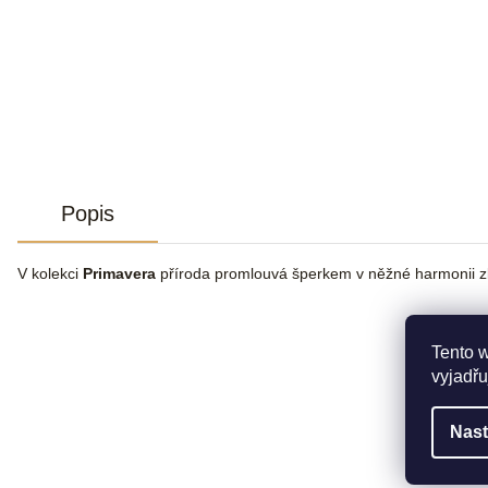
Popis
V kolekci
Primavera
příroda promlouvá šperkem v něžné harmonii zl
Tento 
vyjadřu
Nast