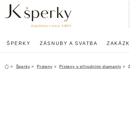
Přejít
na
obsah
ŠPERKY
ZÁSNUBY A SVATBA
ZAKÁZK
Šperky
Prsteny
Prsteny s přírodními diamanty
Domů