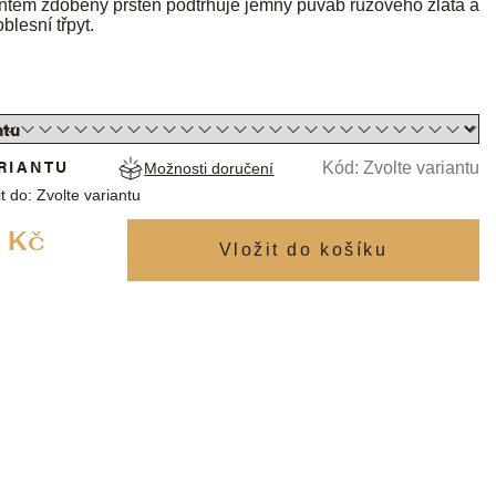
iantem zdobený prsten podtrhuje jemný půvab růžového zlata a
lesní třpyt.
RIANTU
Kód:
Zvolte variantu
Možnosti doručení
t do:
Zvolte variantu
Měrná
 Kč
cena: