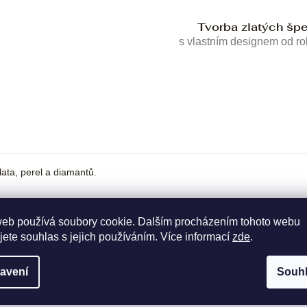
Tvorba zlatých šp
s vlastním designem od r
ata, perel a diamantů.
web používá soubory cookie. Dalším procházením tohoto webu
jete souhlas s jejich používáním. Více informací
zde
.
avení
Souh