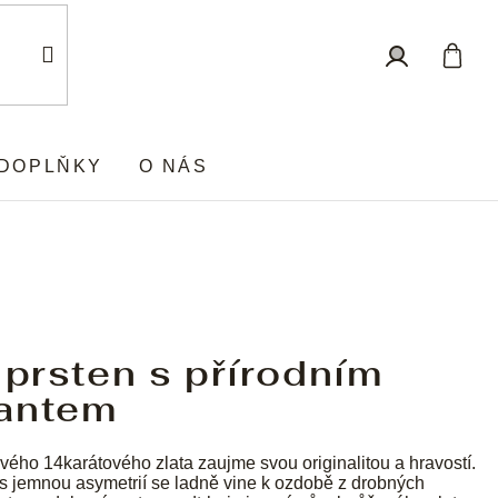
Nákup
Přihlášení
košík
DOPLŇKY
O NÁS
 prsten s přírodním
antem
vého 14karátového zlata zaujme svou originalitou a hravostí.
 s jemnou asymetrií se ladně vine k ozdobě z drobných