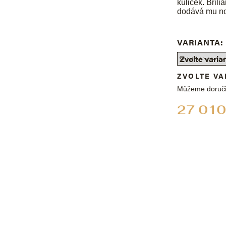
kuliček. Bril
dodává mu nob
VARIANTA:
ZVOLTE VA
Můžeme doruči
27 010