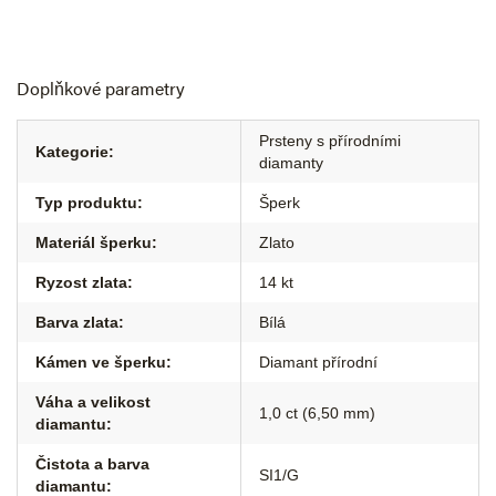
Doplňkové parametry
Prsteny s přírodními
Kategorie
:
diamanty
Typ produktu
:
Šperk
Materiál šperku
:
Zlato
Ryzost zlata
:
14 kt
Barva zlata
:
Bílá
Kámen ve šperku
:
Diamant přírodní
Váha a velikost
1,0 ct (6,50 mm)
diamantu
:
Čistota a barva
SI1/G
diamantu
: