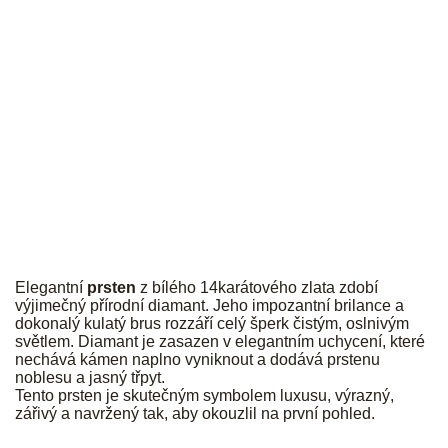
JK
Elegantní
prsten
z bílého 14karátového zlata zdobí
výjimečný přírodní diamant. Jeho impozantní brilance a
dokonalý kulatý brus rozzáří celý šperk čistým, oslnivým
světlem. Diamant je zasazen v elegantním uchycení, které
nechává kámen naplno vyniknout a dodává prstenu
noblesu a jasný třpyt.
Tento prsten je skutečným symbolem luxusu, výrazný,
zářivý a navržený tak, aby okouzlil na první pohled.