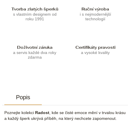
Tvorba zlatých šperků
Ruční výroba
s vlastním designem od
i s nejmodernější
roku 1991
technologií
Doživotní záruka
Certifikáty pravosti
a servis každé dva roky
a vysoké kvality
zdarma
Popis
Poznejte kolekci
Radost
, kde se čisté emoce mění v trvalou krásu
a každý šperk ukrývá příběh, na který nechcete zapomenout.