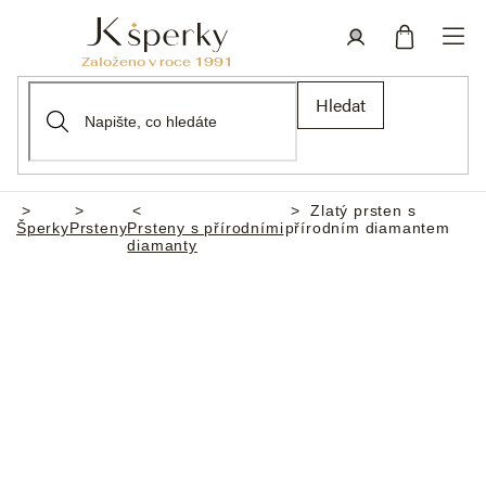
Přejít
na
obsah
Nákupní
Přihlášení
Hledat
košík
Zlatý prsten s
Domů
Šperky
Prsteny
Prsteny s přírodními
přírodním diamantem
diamanty