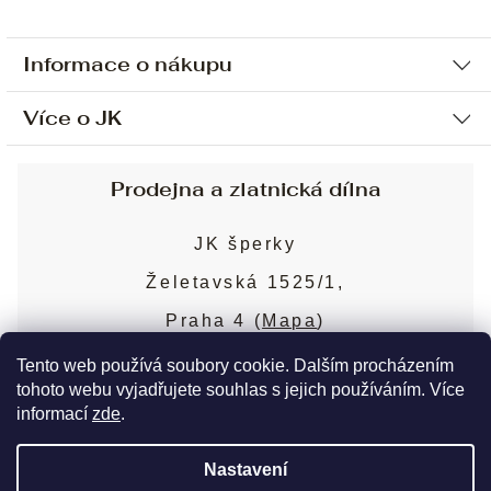
Informace o nákupu
Více o JK
Ochrana osobních údajů
Způsob platby a dopravy
Náš příběh
Prodejna a zlatnická dílna
Sjednání osobní schůzky
Náš tým
Obchodní podmínky
JK šperky
Design a výroba
Puncovní značky
Želetavská 1525/1,
Služby
Cookies
Praha 4 (
Mapa
)
Blog
Více o prodejně
Nejčastější dotazy
Tento web používá soubory cookie. Dalším procházením
tohoto webu vyjadřujete souhlas s jejich používáním. Více
informací
zde
.
Copyright 2026
JK šperky
. Všechna práva
Nastavení
vyhrazena.
Upravit nastavení cookies