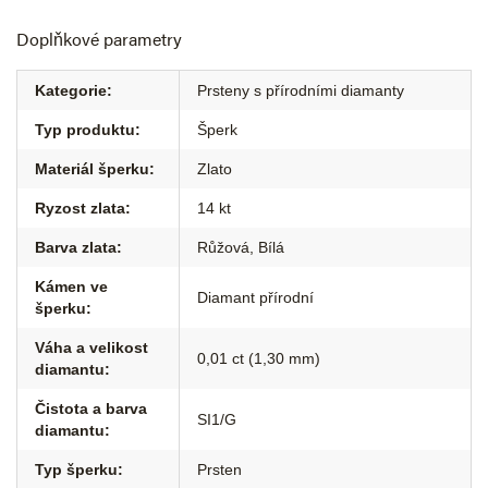
Doplňkové parametry
Kategorie
:
Prsteny s přírodními diamanty
Typ produktu
:
Šperk
Materiál šperku
:
Zlato
Ryzost zlata
:
14 kt
Barva zlata
:
Růžová
,
Bílá
Kámen ve
Diamant přírodní
šperku
:
Váha a velikost
0,01 ct (1,30 mm)
diamantu
:
Čistota a barva
SI1/G
diamantu
:
Typ šperku
:
Prsten