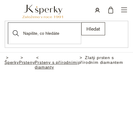
Přejít
na
obsah
Nákupní
Přihlášení
Hledat
košík
Zlatý prsten s
Domů
Šperky
Prsteny
Prsteny s přírodními
přírodním diamantem
diamanty