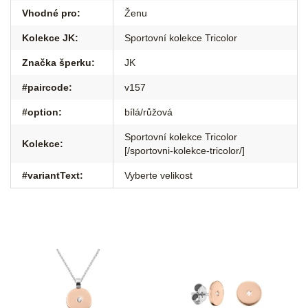
Vhodné pro
:
Ženu
Kolekce JK
:
Sportovní kolekce Tricolor
Značka šperku
:
JK
#paircode
:
v157
#option
:
bílá/růžová
Sportovní kolekce Tricolor
Kolekce
:
[/sportovni-kolekce-tricolor/]
#variantText
:
Vyberte velikost