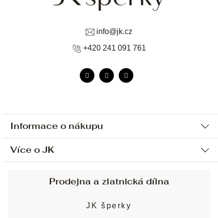
info
@
jk.cz
+420 241 091 761
Informace o nákupu
Více o JK
Ochrana osobních údajů
Způsob platby a dopravy
Náš příběh
Prodejna a zlatnická dílna
Sjednání osobní schůzky
Náš tým
Obchodní podmínky
JK šperky
Design a výroba