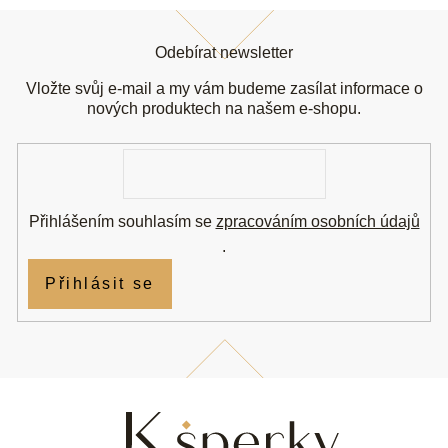
Z
á
Odebírat newsletter
p
a
Vložte svůj e-mail a my vám budeme zasílat informace o
t
nových produktech na našem e-shopu.
í
E-
mail
Přihlášením souhlasím se
zpracováním osobních údajů
.
Přihlásit se