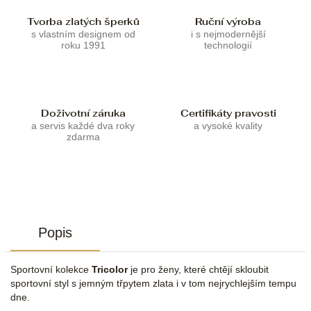
Tvorba zlatých šperků
Ruční výroba
s vlastním designem od
i s nejmodernější
roku 1991
technologií
Doživotní záruka
Certifikáty pravosti
a servis každé dva roky
a vysoké kvality
zdarma
Popis
Sportovní kolekce
Tricolor
je pro ženy, které chtějí skloubit
sportovní styl s jemným třpytem zlata i v tom nejrychlejším tempu
dne.