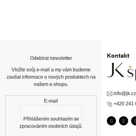
Z
á
p
a
t
í
Kontakt
Odebírat newsletter
Vložte svůj e-mail a my vám budeme
zasílat informace o nových produktech na
našem e-shopu.
info
@
jk.cz
E-mail
+420 241 
Přihlášením souhlasím se
zpracováním osobních údajů
.