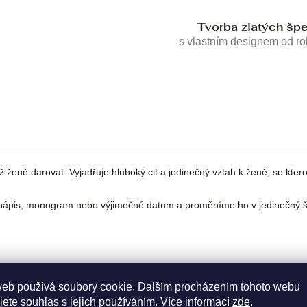
Tvorba zlatých šp
s vlastním designem od r
ně darovat. Vyjadřuje hluboký cit a jedinečný vztah k ženě, se kterou 
ápis, monogram nebo výjimečné datum a proměníme ho v jedinečný šp
web používá soubory cookie. Dalším procházením tohoto webu
jete souhlas s jejich používáním. Více informací
zde
.