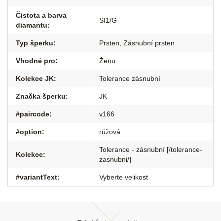
Čistota a barva
SI1/G
diamantu
:
Typ šperku
:
Prsten
,
Zásnubní prsten
Vhodné pro
:
Ženu
Kolekce JK
:
Tolerance zásnubní
Značka šperku
:
JK
#paircode
:
v166
#option
:
růžová
Tolerance - zásnubní [/tolerance-
Kolekce
:
zasnubni/]
#variantText
:
Vyberte velikost
Z
á