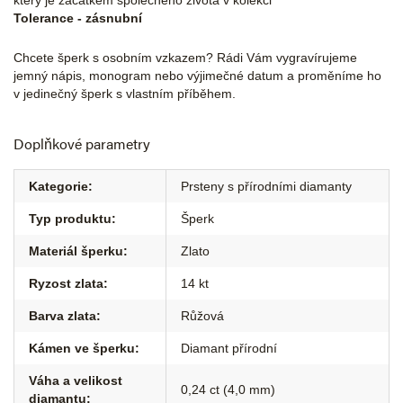
který je začátkem společného života v kolekci
Tolerance - zásnubní
Chcete šperk s osobním vzkazem? Rádi Vám vygravírujeme
jemný nápis, monogram nebo výjimečné datum a proměníme ho
v jedinečný šperk s vlastním příběhem.
Doplňkové parametry
Kategorie
:
Prsteny s přírodními diamanty
Typ produktu
:
Šperk
Materiál šperku
:
Zlato
Ryzost zlata
:
14 kt
Barva zlata
:
Růžová
Kámen ve šperku
:
Diamant přírodní
Váha a velikost
0,24 ct (4,0 mm)
diamantu
: