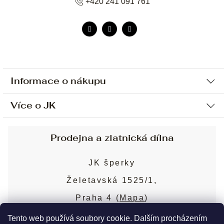
+420 241 091 761
Informace o nákupu
Více o JK
Ochrana osobních údajů
Způsob platby a dopravy
Náš příběh
Prodejna a zlatnická dílna
Sjednání osobní schůzky
Náš tým
Obchodní podmínky
JK šperky
Design a výroba
Puncovní značky
Želetavská 1525/1,
Služby
Cookies
Praha 4 (
Mapa
)
Blog
Více o prodejně
Nejčastější dotazy
Tento web používá soubory cookie. Dalším procházením