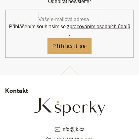
Odebírat newsletter
p
a
t
í
Přihlášením souhlasím se
zpracováním osobních údajů
.
Přihlásit se
Kontakt
info
@
jk.cz