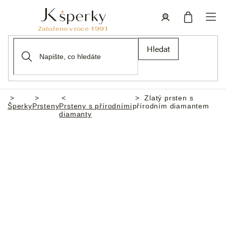
Přejít
na
obsah
Nákupní
Přihlášení
Hledat
košík
Zlatý prsten s
Domů
Šperky
Prsteny
Prsteny s přírodními
přírodním diamantem
diamanty