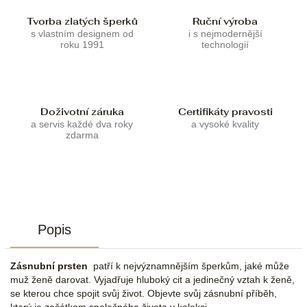
Tvorba zlatých šperků
Ruční výroba
s vlastním designem od
i s nejmodernější
roku 1991
technologií
Doživotní záruka
Certifikáty pravosti
a servis každé dva roky
a vysoké kvality
zdarma
Popis
Zásnubní prsten
patří k nejvýznamnějším šperkům, jaké může
muž ženě darovat. Vyjadřuje hluboký cit a jedinečný vztah k ženě,
se kterou chce spojit svůj život. Objevte svůj zásnubní příběh,