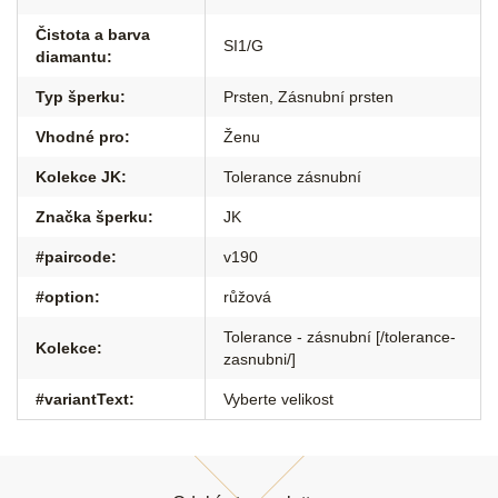
Čistota a barva
SI1/G
diamantu
:
Typ šperku
:
Prsten
,
Zásnubní prsten
Vhodné pro
:
Ženu
Kolekce JK
:
Tolerance zásnubní
Značka šperku
:
JK
#paircode
:
v190
#option
:
růžová
Tolerance - zásnubní [/tolerance-
Kolekce
:
zasnubni/]
#variantText
:
Vyberte velikost
Z
á