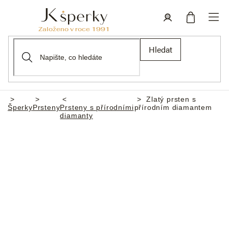
Přejít
na
obsah
Nákupní
Přihlášení
Hledat
košík
Zlatý prsten s
Domů
Šperky
Prsteny
Prsteny s přírodními
přírodním diamantem
diamanty