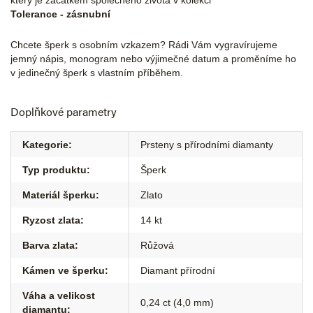
který je začátkem společného života v kolekci
Tolerance - zásnubní
Chcete šperk s osobním vzkazem? Rádi Vám vygravírujeme
jemný nápis, monogram nebo výjimečné datum a proměníme ho
v jedinečný šperk s vlastním příběhem.
Doplňkové parametry
Kategorie
:
Prsteny s přírodními diamanty
Typ produktu
:
Šperk
Materiál šperku
:
Zlato
Ryzost zlata
:
14 kt
Barva zlata
:
Růžová
Kámen ve šperku
:
Diamant přírodní
Váha a velikost
0,24 ct (4,0 mm)
diamantu
: