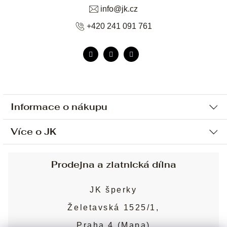
info
@
jk.cz
+420 241 091 761
Informace o nákupu
Více o JK
Ochrana osobních údajů
Způsob platby a dopravy
Náš příběh
Prodejna a zlatnická dílna
Sjednání osobní schůzky
Náš tým
Obchodní podmínky
JK šperky
Design a výroba
Puncovní značky
Želetavská 1525/1,
Služby
Cookies
Praha 4 (
Mapa
)