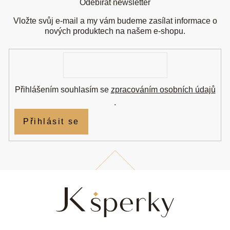
Odebírat newsletter
p
a
Vložte svůj e-mail a my vám budeme zasílat informace o
t
nových produktech na našem e-shopu.
í
E-
mail
Přihlášením souhlasím se
zpracováním osobních údajů
.
Přihlásit se