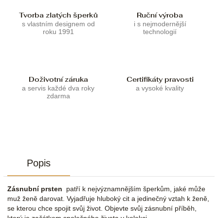
Tvorba zlatých šperků
Ruční výroba
s vlastním designem od
i s nejmodernější
roku 1991
technologií
Doživotní záruka
Certifikáty pravosti
a servis každé dva roky
a vysoké kvality
zdarma
Popis
Zásnubní prsten
patří k nejvýznamnějším šperkům, jaké může
muž ženě darovat. Vyjadřuje hluboký cit a jedinečný vztah k ženě,
se kterou chce spojit svůj život. Objevte svůj zásnubní příběh,