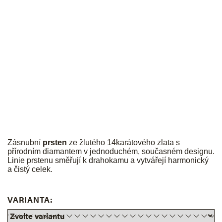
JK
Zásnubní
prsten
ze žlutého 14karátového zlata s
přírodním diamantem v jednoduchém, současném designu.
Linie prstenu směřují k drahokamu a vytvářejí harmonický
a čistý celek.
VARIANTA: