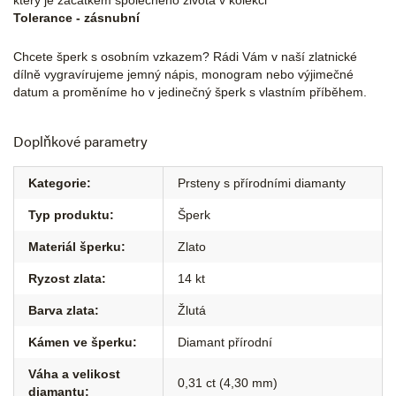
který je začátkem společného života v kolekci
Tolerance - zásnubní
Chcete šperk s osobním vzkazem? Rádi Vám v naší zlatnické
dílně vygravírujeme jemný nápis, monogram nebo výjimečné
datum a proměníme ho v jedinečný šperk s vlastním příběhem.
Doplňkové parametry
Kategorie
:
Prsteny s přírodními diamanty
Typ produktu
:
Šperk
Materiál šperku
:
Zlato
Ryzost zlata
:
14 kt
Barva zlata
:
Žlutá
Kámen ve šperku
:
Diamant přírodní
Váha a velikost
0,31 ct (4,30 mm)
diamantu
: