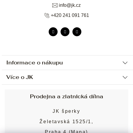
info
@
jk.cz
+420 241 091 761
Informace o nákupu
Více o JK
Ochrana osobních údajů
Způsob platby a dopravy
Náš příběh
Prodejna a zlatnická dílna
Sjednání osobní schůzky
Náš tým
Obchodní podmínky
JK šperky
Design a výroba
Puncovní značky
Želetavská 1525/1,
Služby
Cookies
Praha 4 (
Mapa
)