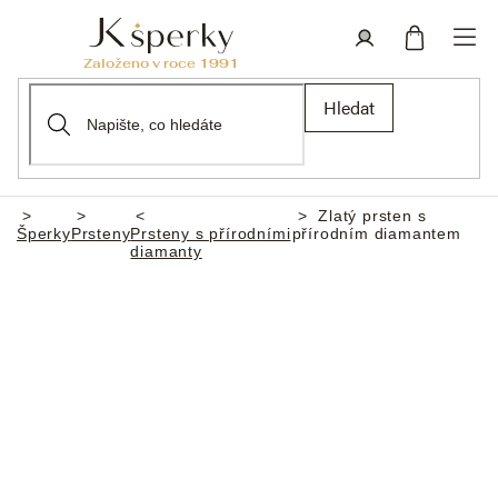
Přejít
na
obsah
Nákupní
Přihlášení
Hledat
košík
Zlatý prsten s
Domů
Šperky
Prsteny
Prsteny s přírodními
přírodním diamantem
diamanty