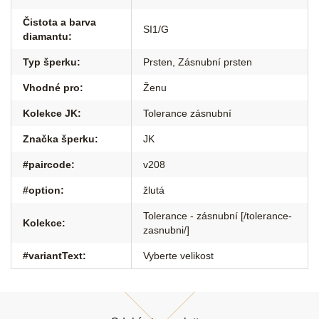
Čistota a barva
SI1/G
diamantu
:
Typ šperku
:
Prsten
,
Zásnubní prsten
Vhodné pro
:
Ženu
Kolekce JK
:
Tolerance zásnubní
Značka šperku
:
JK
#paircode
:
v208
#option
:
žlutá
Tolerance - zásnubní [/tolerance-
Kolekce
:
zasnubni/]
#variantText
:
Vyberte velikost
Z
á