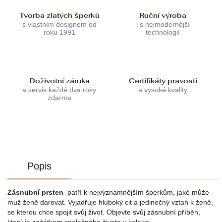
Tvorba zlatých šperků
Ruční výroba
s vlastním designem od
i s nejmodernější
roku 1991
technologií
Doživotní záruka
Certifikáty pravosti
a servis každé dva roky
a vysoké kvality
zdarma
Popis
Zásnubní prsten
patří k nejvýznamnějším šperkům, jaké může
muž ženě darovat. Vyjadřuje hluboký cit a jedinečný vztah k ženě,
se kterou chce spojit svůj život. Objevte svůj zásnubní příběh,