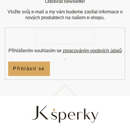
Odebírat newsletter
p
a
Vložte svůj e-mail a my vám budeme zasílat informace o
t
nových produktech na našem e-shopu.
í
E-
mail
Přihlášením souhlasím se
zpracováním osobních údajů
.
Přihlásit se