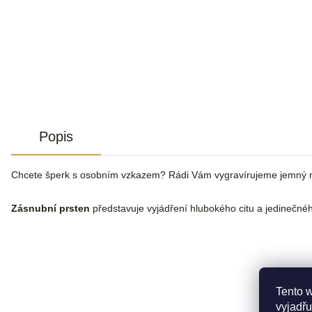
Popis
Chcete šperk s osobním vzkazem? Rádi Vám vygravírujeme jemný n
Zásnubní prsten
představuje vyjádření hlubokého citu a jedinečnéh
Tento 
vyjadřu