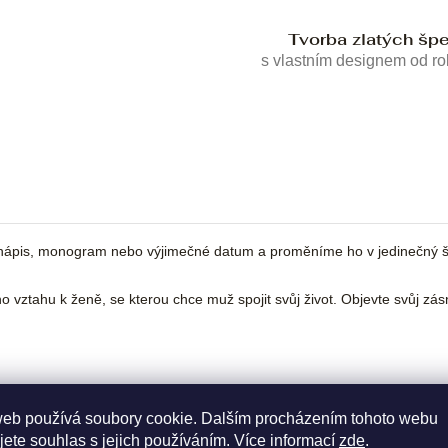
Tvorba zlatých šp
s vlastním designem od r
ápis, monogram nebo výjimečné datum a proměníme ho v jedinečný šp
o vztahu k ženě, se kterou chce muž spojit svůj život. Objevte svůj zás
web používá soubory cookie. Dalším procházením tohoto webu
jete souhlas s jejich používáním. Více informací
zde
.