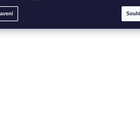
avení
Souh