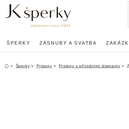
Přejít
na
obsah
ŠPERKY
ZÁSNUBY A SVATBA
ZAKÁZK
Šperky
Prsteny
Prsteny s přírodními diamanty
Domů