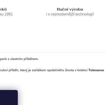
erků
Ruční výroba
oku 1991
i s nejmodernější technologií
erk s vlastním příběhem.
nubní příběh, který je začátkem společného života v kolekci
Tolerance