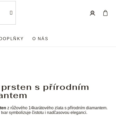
Nákup
Přihlášení
košík
DOPLŇKY
O NÁS
 prsten s přírodním
antem
ten
z růžového 14karátového zlata s přírodním diamantem.
tvar symbolizuje čistotu i nadčasovou eleganci.