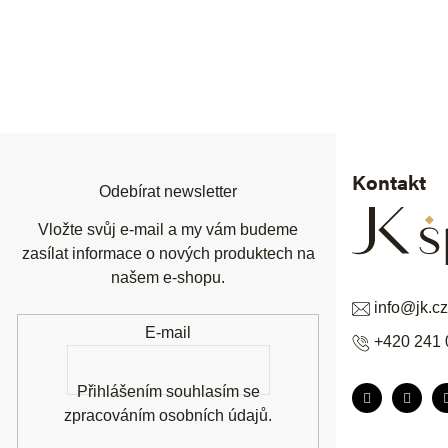
Z
á
p
a
t
í
Kontakt
Odebírat newsletter
Vložte svůj e-mail a my vám budeme
zasílat informace o nových produktech na
našem e-shopu.
info
@
jk.cz
E-mail
+420 241 
Přihlášením souhlasím se
zpracováním osobních údajů
.