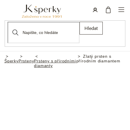
Přejít
na
obsah
Nákupní
Přihlášení
Hledat
košík
Zlatý prsten s
Domů
Šperky
Prsteny
Prsteny s přírodními
přírodním diamantem
diamanty