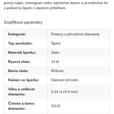
jemný nápis, monogram nebo výjimečné datum a proměníme ho
v jedinečný šperk s vlastním příběhem.
Doplňkové parametry
Kategorie
:
Prsteny s přírodními diamanty
Typ produktu
:
Šperk
Materiál šperku
:
Zlato
Ryzost zlata
:
14 kt
Barva zlata
:
Růžová
Kámen ve šperku
:
Diamant přírodní
Váha a velikost
0,24 ct (4,0 mm)
diamantu
:
Čistota a barva
SI1/G
diamantu
: