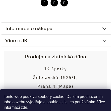
Informace o nákupu
Více o JK
Ochrana osobních údajů
Způsob platby a dopravy
Náš příběh
Prodejna a zlatnická dílna
Sjednání osobní schůzky
Náš tým
Obchodní podmínky
JK šperky
Design a výroba
Puncovní značky
Želetavská 1525/1,
Služby
Cookies
Praha 4 (
Mapa
)
Blog
Více o prodejně
Nejčastější dotazy
Tento web používá soubory cookie. Dalším procházením
tohoto webu vyjadřujete souhlas s jejich používáním. Více
informací
zde
.