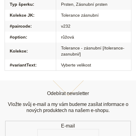
Typ šperku
:
Prsten
,
Zásnubní prsten
Kolekce JK
:
Tolerance zásnubní
#paircode
:
v232
#option
:
růžová
Tolerance - zásnubní [/tolerance-
Kolekce
:
zasnubni/]
#variantText
:
Vyberte velikost
Z
á
Odebírat newsletter
p
a
Vložte svůj e-mail a my vám budeme zasílat informace o
t
nových produktech na našem e-shopu.
í
E-mail