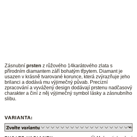
Zásnubní
prsten
z růžového 14karátového zlata s
přírodním diamantem září bohatým třpytem. Diamant je
usazen v krásně tvarované korunce, která zvýrazňuje jeho
brilanci a dodává mu výjimečný půvab. Precizní
zpracování a vyvážený design dodávají prstenu nadčasový
charakter a činí z něj výjimečný symbol lásky a zásnubního
slibu.
VARIANTA: