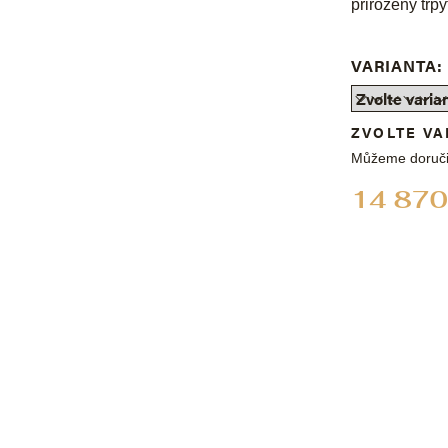
přirozený třpy
VARIANTA:
ZVOLTE VA
Můžeme doruči
14 870