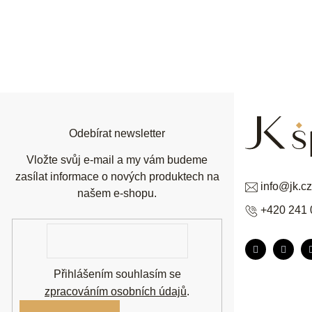
Z
á
p
a
t
í
Odebírat newsletter
Vložte svůj e-mail a my vám budeme
zasílat informace o nových produktech na
info
@
jk.cz
našem e-shopu.
+420 241 
E-
mail
Přihlášením souhlasím se
zpracováním osobních údajů
.