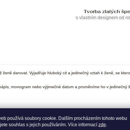
Tvorba zlatých šp
s vlastním designem od r
ně darovat. Vyjadřuje hluboký cit a jedinečný vztah k ženě, se kterou 
ápis, monogram nebo výjimečné datum a proměníme ho v jedinečný šp
web používá soubory cookie. Dalším procházením tohoto webu
jete souhlas s jejich používáním. Více informací
zde
.