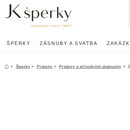
Přejít
na
obsah
ŠPERKY
ZÁSNUBY A SVATBA
ZAKÁZK
Šperky
Prsteny
Prsteny s přírodními diamanty
Domů