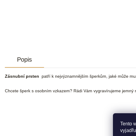
Popis
Zásnubní prsten
patří k nejvýznamnějším šperkům, jaké může muž že
Chcete šperk s osobním vzkazem? Rádi Vám vygravírujeme jemný n
Tento 
vyjadřu