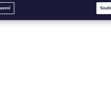
avení
Souh