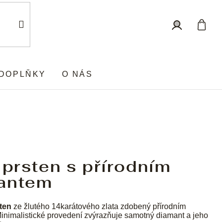
Nákup
Přihlášení
košík
DOPLŇKY
O NÁS
 prsten s přírodním
antem
ten
ze žlutého 14karátového zlata zdobený přírodním
inimalistické provedení zvýrazňuje samotný diamant a jeho