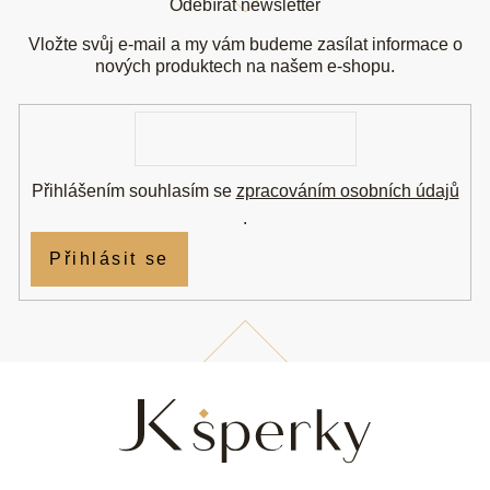
Odebírat newsletter
p
a
Vložte svůj e-mail a my vám budeme zasílat informace o
t
nových produktech na našem e-shopu.
í
E-
mail
Přihlášením souhlasím se
zpracováním osobních údajů
.
Přihlásit se