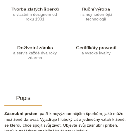
Tvorba zlatých šperků
Ruční výroba
s vlastním designem od
i s nejmodernější
roku 1991
technologií
Doživotní záruka
Certifikáty pravosti
a servis každé dva roky
a vysoké kvality
zdarma
Popis
Zásnubní prsten
patří k nejvýznamnějším šperkům, jaké může
muž ženě darovat. Vyjadřuje hluboký cit a jedinečný vztah k ženě,
se kterou chce spojit svůj život. Objevte svůj zásnubní příběh,