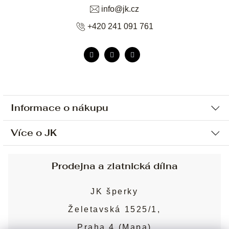
info
@
jk.cz
+420 241 091 761
Informace o nákupu
Více o JK
Ochrana osobních údajů
Způsob platby a dopravy
Náš příběh
Prodejna a zlatnická dílna
Sjednání osobní schůzky
Náš tým
Obchodní podmínky
JK šperky
Design a výroba
Puncovní značky
Želetavská 1525/1,
Služby
Cookies
Praha 4 (
Mapa
)