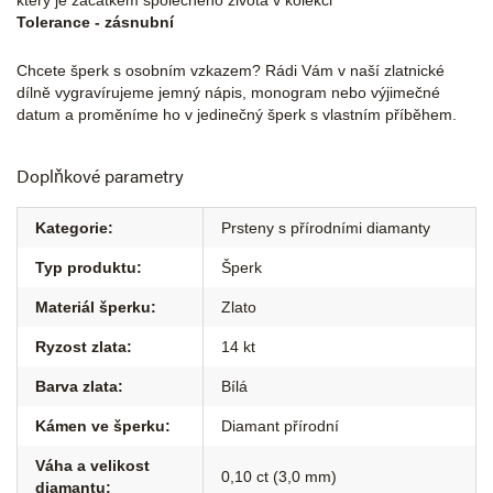
který je začátkem společného života v kolekci
Tolerance - zásnubní
Chcete šperk s osobním vzkazem? Rádi Vám v naší zlatnické
dílně vygravírujeme jemný nápis, monogram nebo výjimečné
datum a proměníme ho v jedinečný šperk s vlastním příběhem.
Doplňkové parametry
Kategorie
:
Prsteny s přírodními diamanty
Typ produktu
:
Šperk
Materiál šperku
:
Zlato
Ryzost zlata
:
14 kt
Barva zlata
:
Bílá
Kámen ve šperku
:
Diamant přírodní
Váha a velikost
0,10 ct (3,0 mm)
diamantu
: