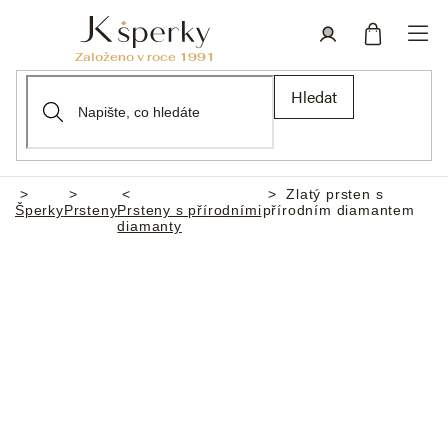
Přejít
na
obsah
Nákupní
Přihlášení
Hledat
košík
Zlatý prsten s
Domů
Šperky
Prsteny
Prsteny s přírodními
přírodním diamantem
diamanty