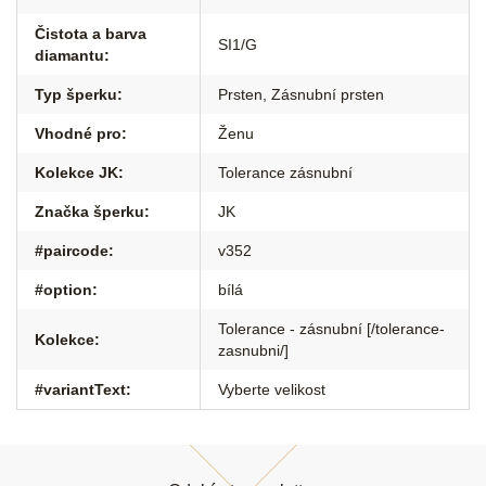
Čistota a barva
SI1/G
diamantu
:
Typ šperku
:
Prsten
,
Zásnubní prsten
Vhodné pro
:
Ženu
Kolekce JK
:
Tolerance zásnubní
Značka šperku
:
JK
#paircode
:
v352
#option
:
bílá
Tolerance - zásnubní [/tolerance-
Kolekce
:
zasnubni/]
#variantText
:
Vyberte velikost
Z
á