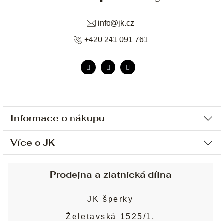
info
@
jk.cz
+420 241 091 761
Informace o nákupu
Více o JK
Ochrana osobních údajů
Způsob platby a dopravy
Náš příběh
Prodejna a zlatnická dílna
Sjednání osobní schůzky
Náš tým
Obchodní podmínky
JK šperky
Design a výroba
Puncovní značky
Želetavská 1525/1,
Služby