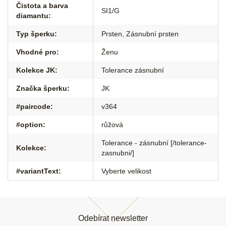
Čistota a barva
SI1/G
diamantu
:
Typ šperku
:
Prsten
,
Zásnubní prsten
Vhodné pro
:
Ženu
Kolekce JK
:
Tolerance zásnubní
Značka šperku
:
JK
#paircode
:
v364
#option
:
růžová
Tolerance - zásnubní [/tolerance-
Kolekce
:
zasnubni/]
#variantText
:
Vyberte velikost
Z
á
Odebírat newsletter