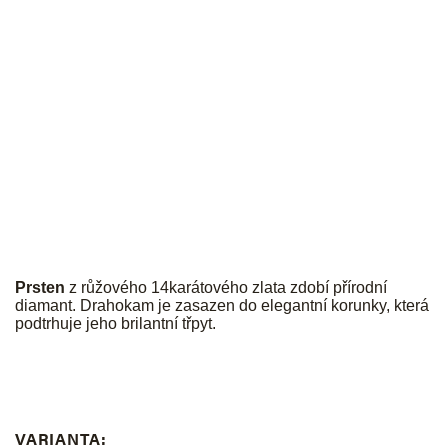
JK
Prsten
z růžového 14karátového zlata zdobí přírodní
diamant. Drahokam je zasazen do elegantní korunky, která
podtrhuje jeho brilantní třpyt.
VARIANTA: