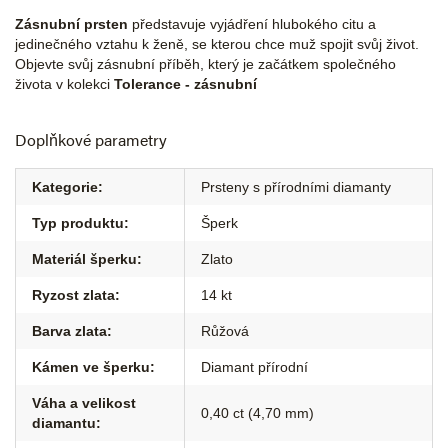
Zásnubní prsten
představuje vyjádření hlubokého citu a
jedinečného vztahu k ženě, se kterou chce muž spojit svůj život.
Objevte svůj zásnubní příběh, který je začátkem společného
života v kolekci
Tolerance - zásnubní
Doplňkové parametry
Kategorie
:
Prsteny s přírodními diamanty
Typ produktu
:
Šperk
Materiál šperku
:
Zlato
Ryzost zlata
:
14 kt
Barva zlata
:
Růžová
Kámen ve šperku
:
Diamant přírodní
Váha a velikost
0,40 ct (4,70 mm)
diamantu
: