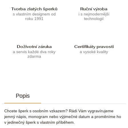
Tvorba zlatých šperků
Ruční výroba
s vlastním designem od
i s nejmodernější
roku 1991
technologií
Doživotní záruka
Certifikáty pravosti
a servis každé dva roky
a vysoké kvality
zdarma
Popis
Chcete šperk s osobním vzkazem? Rádi Vám vygravírujeme
jemný nápis, monogram nebo výjimečné datum a proměníme ho
v jedinečný šperk s vlastním příběhem.