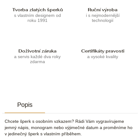
Tvorba zlatých šperků
Ruční výroba
s vlastním designem od
i s nejmodernější
roku 1991
technologií
Doživotní záruka
Certifikáty pravosti
a servis každé dva roky
a vysoké kvality
zdarma
Popis
Chcete šperk s osobním vzkazem? Rádi Vám vygravírujeme
jemný nápis, monogram nebo výjimečné datum a proměníme ho
v jedinečný šperk s vlastním příběhem.