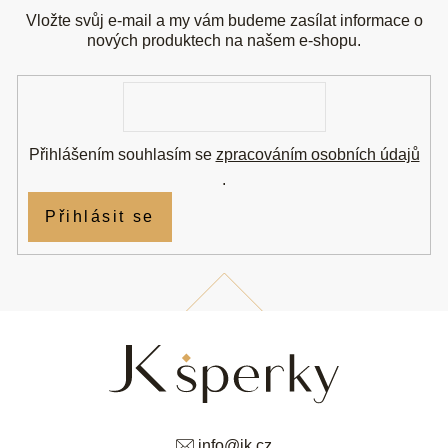
p
a
Vložte svůj e-mail a my vám budeme zasílat informace o
t
nových produktech na našem e-shopu.
í
E-
mail
Přihlášením souhlasím se
zpracováním osobních údajů
.
Přihlásit se
info
@
jk.cz