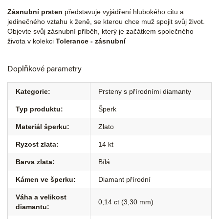
Zásnubní prsten
představuje vyjádření hlubokého citu a
jedinečného vztahu k ženě, se kterou chce muž spojit svůj život.
Objevte svůj zásnubní příběh, který je začátkem společného
života v kolekci
Tolerance - zásnubní
Doplňkové parametry
Kategorie
:
Prsteny s přírodními diamanty
Typ produktu
:
Šperk
Materiál šperku
:
Zlato
Ryzost zlata
:
14 kt
Barva zlata
:
Bílá
Kámen ve šperku
:
Diamant přírodní
Váha a velikost
0,14 ct (3,30 mm)
diamantu
: