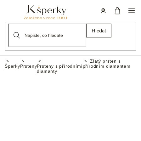
Přejít
na
obsah
Nákupní
Přihlášení
Hledat
košík
Zlatý prsten s
Domů
Šperky
Prsteny
Prsteny s přírodními
přírodním diamantem
diamanty