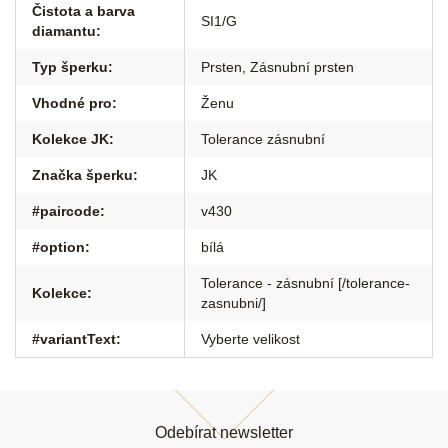
Čistota a barva
SI1/G
diamantu
:
Typ šperku
:
Prsten
,
Zásnubní prsten
Vhodné pro
:
Ženu
Kolekce JK
:
Tolerance zásnubní
Značka šperku
:
JK
#paircode
:
v430
#option
:
bílá
Tolerance - zásnubní [/tolerance-
Kolekce
:
zasnubni/]
#variantText
:
Vyberte velikost
Z
á
Odebírat newsletter