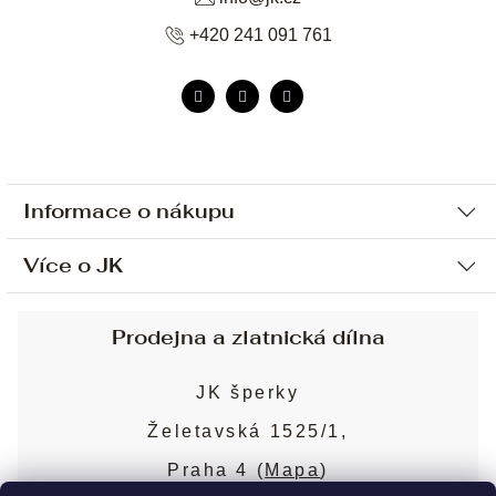
+420 241 091 761
Informace o nákupu
Více o JK
Ochrana osobních údajů
Způsob platby a dopravy
Náš příběh
Prodejna a zlatnická dílna
Sjednání osobní schůzky
Náš tým
Obchodní podmínky
JK šperky
Design a výroba
Puncovní značky
Želetavská 1525/1,
Služby
Cookies
Praha 4 (
Mapa
)
Blog