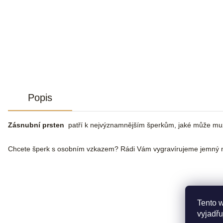
Popis
Zásnubní prsten
patří k nejvýznamnějším šperkům, jaké může muž že
Chcete šperk s osobním vzkazem? Rádi Vám vygravírujeme jemný n
Tento 
vyjadřu