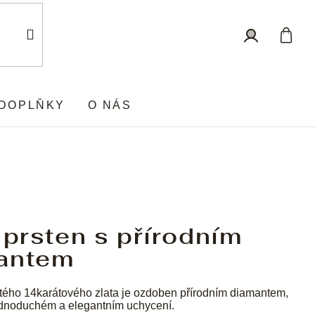
Nákup
Přihlášení
košík
DOPLŇKY
O NÁS
 prsten s přírodním
antem
tého 14karátového zlata je ozdoben přírodním diamantem,
jednoduchém a elegantním uchycení.