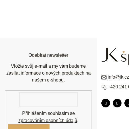
Z
á
p
a
t
í
Odebírat newsletter
Vložte svůj e-mail a my vám budeme
zasílat informace o nových produktech na
info
@
jk.cz
našem e-shopu.
+420 241 
E-
mail
Přihlášením souhlasím se
zpracováním osobních údajů
.