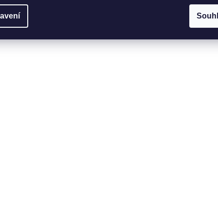
avení
Souh