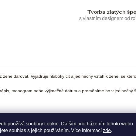
Tvorba zlatých šp
s vlastním designem od r
ně darovat. Vyjadřuje hluboký cit a jedinečný vztah k ženě, se kterou 
ápis, monogram nebo výjimečné datum a proměníme ho v jedinečný šp
web používá soubory cookie. Dalším procházením tohoto webu
jete souhlas s jejich používáním. Více informací
zde
.