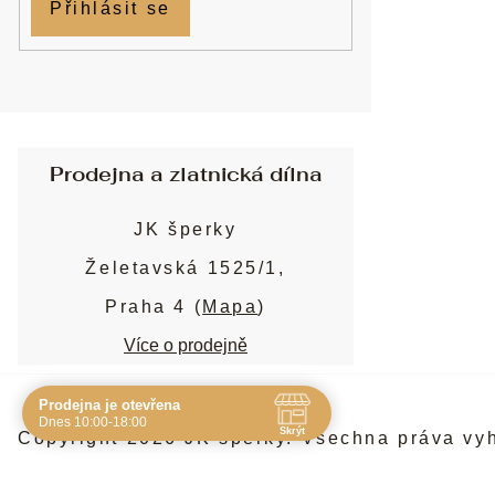
Přihlásit se
Prodejna a zlatnická dílna
JK šperky
Želetavská 1525/1,
Praha 4 (
Mapa
)
Více o prodejně
Prodejna je otevřena
Navštivte nás osobně
Dnes 10:00-18:00
Skrýt
Copyright 2026
JK šperky
. Všechna práva vy
Čas
Pauza
Po
10:00 - 19:00
-
Út
10:00 - 19:00
-