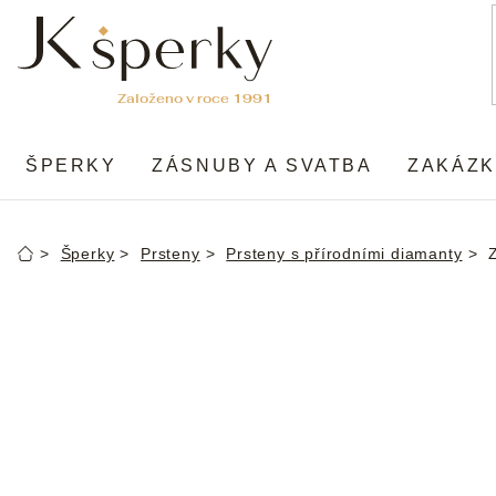
Přejít
na
obsah
ŠPERKY
ZÁSNUBY A SVATBA
ZAKÁZK
Šperky
Prsteny
Prsteny s přírodními diamanty
Domů