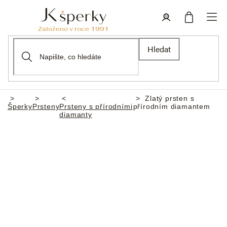
Přejít
na
obsah
Nákupní
Přihlášení
Hledat
košík
Zlatý prsten s
Domů
Šperky
Prsteny
Prsteny s přírodními
přírodním diamantem
diamanty