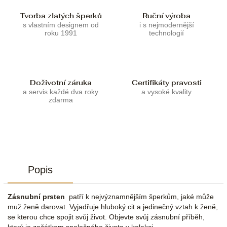
Tvorba zlatých šperků
Ruční výroba
s vlastním designem od
i s nejmodernější
roku 1991
technologií
Doživotní záruka
Certifikáty pravosti
a servis každé dva roky
a vysoké kvality
zdarma
Popis
Zásnubní prsten
patří k nejvýznamnějším šperkům, jaké může
muž ženě darovat. Vyjadřuje hluboký cit a jedinečný vztah k ženě,
se kterou chce spojit svůj život. Objevte svůj zásnubní příběh,