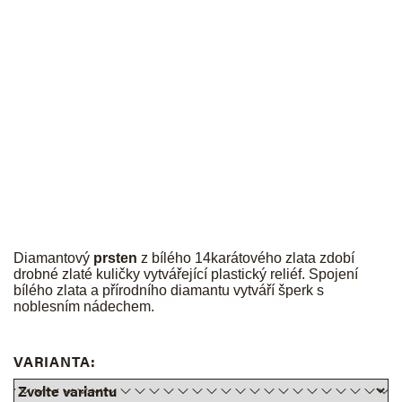
JK
Diamantový
prsten
z bílého 14karátového zlata zdobí
drobné zlaté kuličky vytvářející plastický reliéf. Spojení
bílého zlata a přírodního diamantu vytváří šperk s
noblesním nádechem.
VARIANTA: