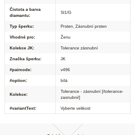
Čistota a barva
SI1/G
diamantu
:
Typ šperku
:
Prsten
,
Zásnubní prsten
Vhodné pro
:
Ženu
Kolekce JK
:
Tolerance zásnubní
Značka šperku
:
JK
#paircode
:
v496
#option
:
bílá
Tolerance - zásnubní [/tolerance-
Kolekce
:
zasnubni/]
#variantText
:
Vyberte velikost
Z
á