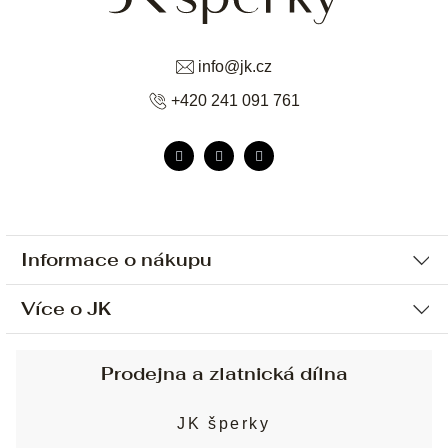
info
@
jk.cz
+420 241 091 761
Informace o nákupu
Více o JK
Ochrana osobních údajů
Způsob platby a dopravy
Náš příběh
Prodejna a zlatnická dílna
Sjednání osobní schůzky
Náš tým
Obchodní podmínky
JK šperky
Design a výroba