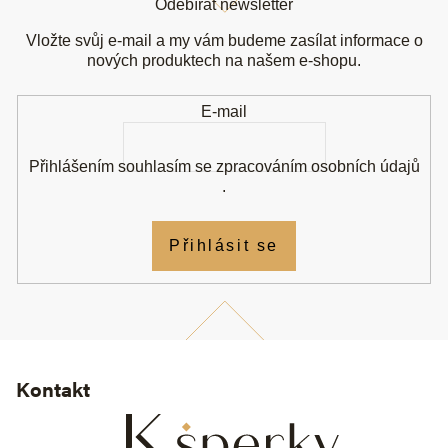
Odebírat newsletter
p
a
Vložte svůj e-mail a my vám budeme zasílat informace o
t
nových produktech na našem e-shopu.
í
E-mail
Přihlášením souhlasím se
zpracováním osobních údajů
.
Přihlásit se
Kontakt