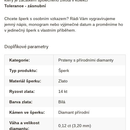
který je začátkem společného života v kolekci
Tolerance - zásnubní
Chcete šperk s osobním vzkazem? Rádi Vám vygravírujeme
jemný nápis, monogram nebo výjimečné datum a proměníme ho
v jedinečný šperk s vlastním příběhem.
Doplňkové parametry
Kategorie
:
Prsteny s přírodními diamanty
Typ produktu
:
Šperk
Materiál šperku
:
Zlato
Ryzost zlata
:
14 kt
Barva zlata
:
Bílá
Kámen ve šperku
:
Diamant přírodní
Váha a velikost
0,12 ct (3,20 mm)
diamantu
: