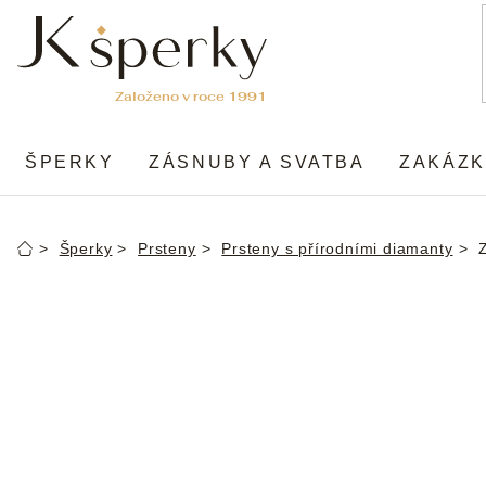
Přejít
na
obsah
ŠPERKY
ZÁSNUBY A SVATBA
ZAKÁZK
Šperky
Prsteny
Prsteny s přírodními diamanty
Domů