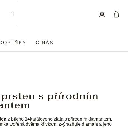
Nákup
Přihlášení
košík
DOPLŇKY
O NÁS
 prsten s přírodním
antem
ten
z bílého 14karátového zlata s přírodním diamantem.
unka tvořená dvěma křivkami zvýrazňuje diamant a jeho