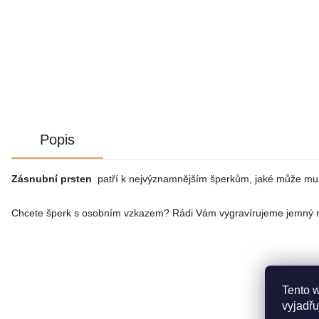
Popis
Zásnubní prsten
patří k nejvýznamnějším šperkům, jaké může muž že
Chcete šperk s osobním vzkazem? Rádi Vám vygravírujeme jemný n
Tento 
vyjadřu