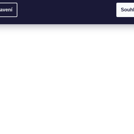
avení
Souh