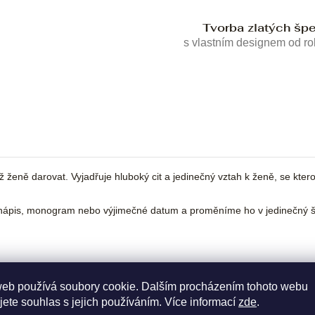
Tvorba zlatých šp
s vlastním designem od r
ně darovat. Vyjadřuje hluboký cit a jedinečný vztah k ženě, se kterou 
ápis, monogram nebo výjimečné datum a proměníme ho v jedinečný šp
web používá soubory cookie. Dalším procházením tohoto webu
jete souhlas s jejich používáním. Více informací
zde
.