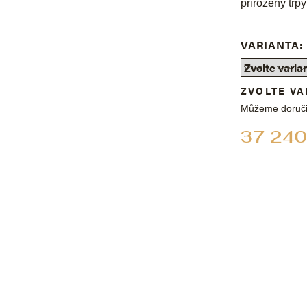
přirozený třpy
VARIANTA:
ZVOLTE VA
Můžeme doruči
37 240