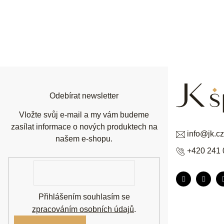
Z
á
p
a
t
í
Odebírat newsletter
Vložte svůj e-mail a my vám budeme
zasílat informace o nových produktech na
info
@
jk.cz
našem e-shopu.
+420 241 
E-
mail
Přihlášením souhlasím se
zpracováním osobních údajů
.