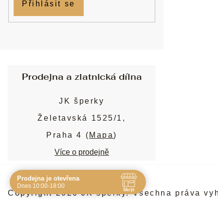
Přihlásit se
Prodejna a zlatnická dílna
JK šperky
Želetavská 1525/1,
Praha 4 (
Mapa
)
Více o prodejně
Prodejna je otevřena
Navštivte nás osobně
Dnes 10:00-18:00
Skrýt
Copyright 2026
JK šperky
. Všechna práva vy
Čas
Pauza
Po
10:00 - 19:00
-
Út
10:00 - 19:00
-