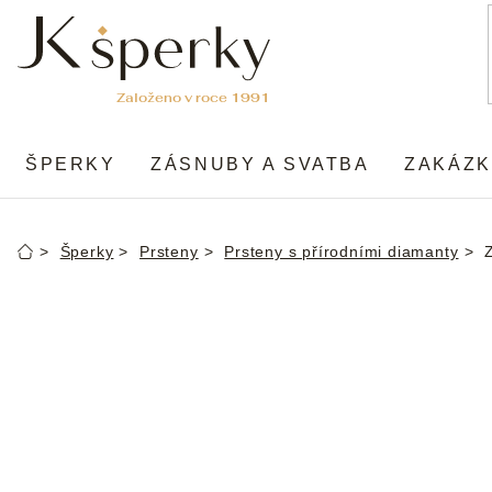
Přejít
na
obsah
ŠPERKY
ZÁSNUBY A SVATBA
ZAKÁZK
Šperky
Prsteny
Prsteny s přírodními diamanty
Domů