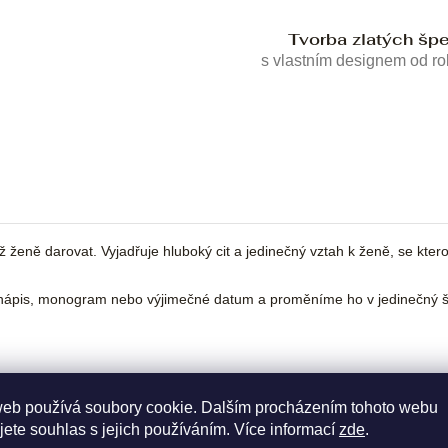
Tvorba zlatých šp
s vlastním designem od r
ně darovat. Vyjadřuje hluboký cit a jedinečný vztah k ženě, se kterou 
ápis, monogram nebo výjimečné datum a proměníme ho v jedinečný šp
web používá soubory cookie. Dalším procházením tohoto webu
jete souhlas s jejich používáním. Více informací
zde
.