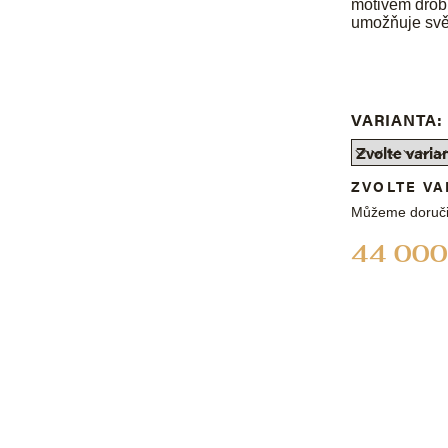
motivem drobn
umožňuje světl
VARIANTA:
ZVOLTE VA
Můžeme doruči
44 000