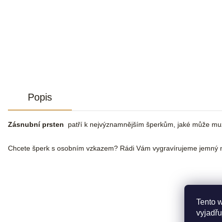
Popis
Zásnubní prsten
patří k nejvýznamnějším šperkům, jaké může muž že
Chcete šperk s osobním vzkazem? Rádi Vám vygravírujeme jemný n
Tento 
vyjadřu