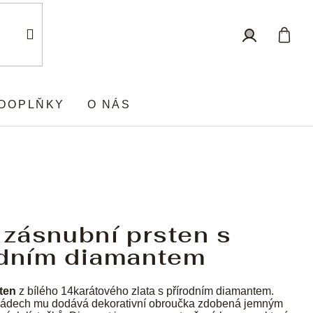
Nákup
Přihlášení
košík
DOPLŇKY
O NÁS
 zásnubní prsten s
odním diamantem
ten
z bílého 14karátového zlata s přírodním diamantem.
ádech mu dodává dekorativní obroučka zdobená jemným