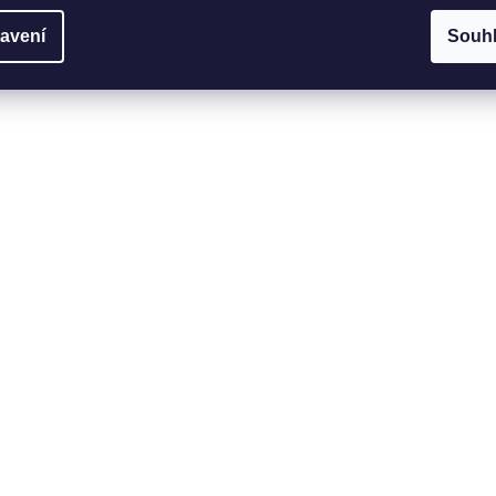
avení
Souh