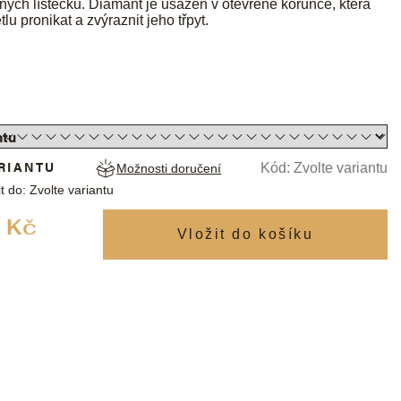
ých lístečků. Diamant je usazen v otevřené korunce, která
u pronikat a zvýraznit jeho třpyt.
RIANTU
Kód:
Zvolte variantu
Možnosti doručení
t do:
Zvolte variantu
Měrná
 Kč
cena: