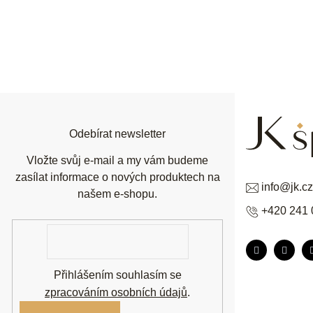
Z
á
p
a
t
í
Odebírat newsletter
Vložte svůj e-mail a my vám budeme
zasílat informace o nových produktech na
info
@
jk.cz
našem e-shopu.
+420 241 
E-
mail
Přihlášením souhlasím se
zpracováním osobních údajů
.