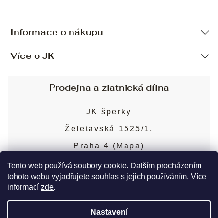
Informace o nákupu
Více o JK
Ochrana osobních údajů
Způsob platby a dopravy
Náš příběh
Prodejna a zlatnická dílna
Sjednání osobní schůzky
Náš tým
Obchodní podmínky
JK šperky
Design a výroba
Puncovní značky
Želetavská 1525/1,
Služby
Cookies
Praha 4 (
Mapa
)
Blog
Více o prodejně
Nejčastější dotazy
Tento web používá soubory cookie. Dalším procházením
tohoto webu vyjadřujete souhlas s jejich používáním. Více
informací
zde
.
Copyright 2026
JK šperky
. Všechna práva
Nastavení
vyhrazena.
Upravit nastavení cookies