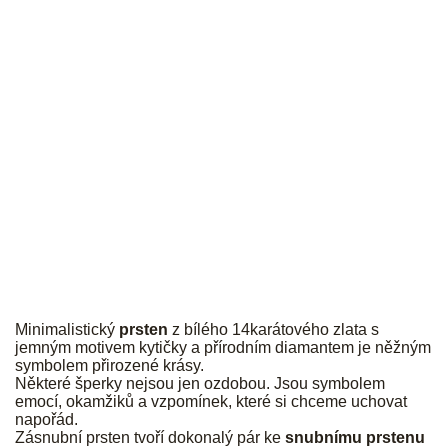
JK
Minimalistický
prsten
z bílého 14karátového zlata s
jemným motivem kytičky a přírodním diamantem je něžným
symbolem přirozené krásy.
Některé šperky nejsou jen ozdobou. Jsou symbolem
emocí, okamžiků a vzpomínek, které si chceme uchovat
napořád.
Zásnubní prsten tvoří dokonalý pár ke
snubnímu prstenu