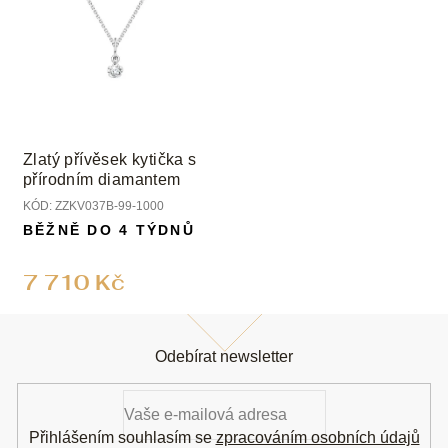
Zlatý přívěsek kytička s
přírodním diamantem
KÓD:
ZZKV037B-99-1000
BĚŽNĚ DO 4 TÝDNŮ
7 710 Kč
Z
á
Odebírat newsletter
p
a
t
í
Přihlášením souhlasím se
zpracováním osobních údajů