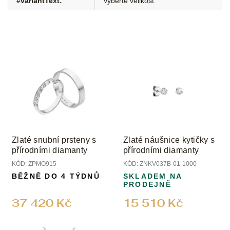
#variantText
:
Vyberte velikost
Zlaté snubní prsteny s
Zlaté náušnice kytičky s
přírodními diamanty
přírodními diamanty
KÓD:
ZPMO915
KÓD:
ZNKV037B-01-1000
BĚŽNĚ DO 4 TÝDNŮ
SKLADEM NA
PRODEJNĚ
37 420 Kč
15 510 Kč