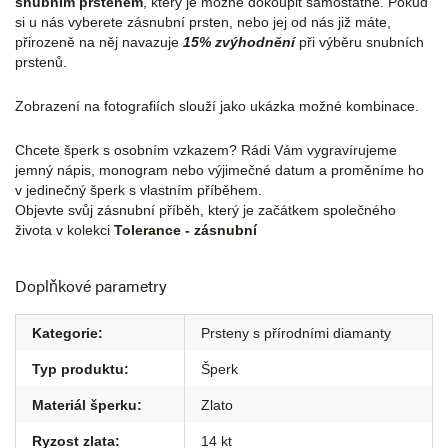
snubním prstenem
, který je možné dokoupit samostatně.
Pokud
si u nás vyberete zásnubní prsten, nebo jej od nás již máte,
přirozeně na něj navazuje
15% zvýhodnění
při výběru snubních
prstenů.
Zobrazení na fotografiích slouží jako ukázka možné kombinace.
Chcete šperk s osobním vzkazem? Rádi Vám vygravírujeme
jemný nápis, monogram nebo výjimečné datum a proměníme ho
v jedinečný šperk s vlastním příběhem.
Objevte svůj zásnubní příběh, který je začátkem společného
života v kolekci
Tolerance - zásnubní
Doplňkové parametry
Kategorie
:
Prsteny s přírodními diamanty
Typ produktu
:
Šperk
Materiál šperku
:
Zlato
Ryzost zlata
:
14 kt