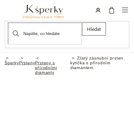
Přejít
na
obsah
Nákupní
Přihlášení
Hledat
košík
Zlatý zásnubní prsten
Domů
Šperky
Prsteny
Prsteny s
kytička s přírodním
přírodními
diamantem
diamanty