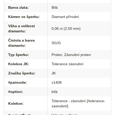
Barva zlata
:
Bílá
Kámen ve šperku
:
Diamant přírodní
Váha a velikost
0,06 ct (2,50 mm)
diamantu
:
Čistota a barva
SI1/G
diamantu
:
Typ šperku
:
Prsten
,
Zásnubní prsten
Kolekce JK
:
Tolerance zásnubní
Značka šperku
:
JK
#paircode
:
v1408
#option
:
bílá
Tolerance - zásnubní [/tolerance-
Kolekce
:
zasnubni/]