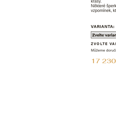
krásy.
Některé šper
vzpomínek, k
VARIANTA:
ZVOLTE VA
Můžeme doruči
17 230