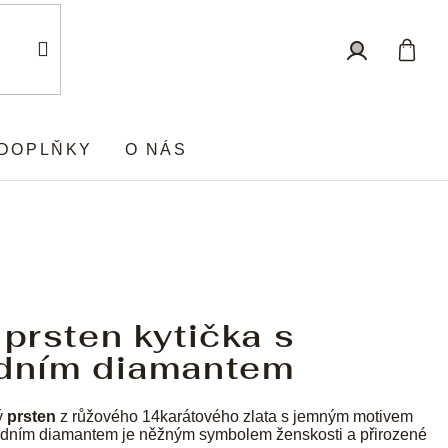
Nákup
Přihlášení
košík
DOPLŇKY
O NÁS
 prsten kytička s
odním diamantem
ý
prsten
z růžového 14karátového zlata s jemným motivem
írodním diamantem je něžným symbolem ženskosti a přirozené