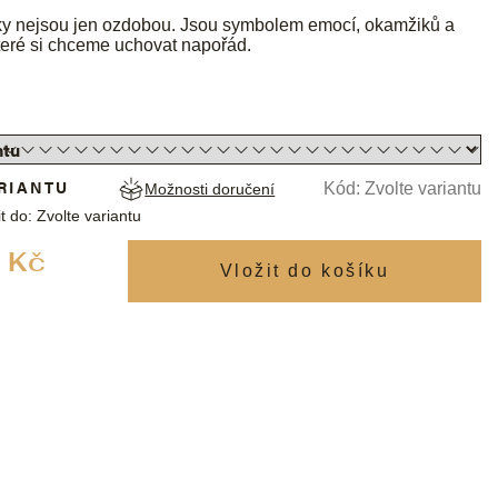
ky nejsou jen ozdobou. Jsou symbolem emocí, okamžiků a
teré si chceme uchovat napořád.
RIANTU
Kód:
Zvolte variantu
Možnosti doručení
t do:
Zvolte variantu
Měrná
 Kč
cena: