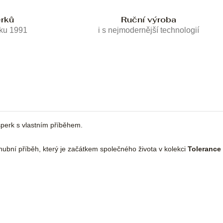
erků
Ruční výroba
oku 1991
i s nejmodernější technologií
erk s vlastním příběhem.
nubní příběh, který je začátkem společného života v kolekci
Tolerance