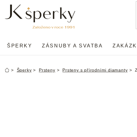
Přejít
na
obsah
ŠPERKY
ZÁSNUBY A SVATBA
ZAKÁZK
Šperky
Prsteny
Prsteny s přírodními diamanty
Domů