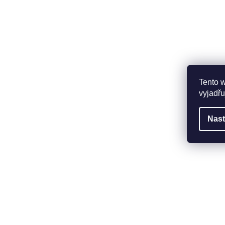
Tento 
vyjadřu
Nast