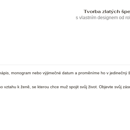
Tvorba zlatých šp
s vlastním designem od r
ápis, monogram nebo výjimečné datum a proměníme ho v jedinečný šp
o vztahu k ženě, se kterou chce muž spojit svůj život. Objevte svůj zás