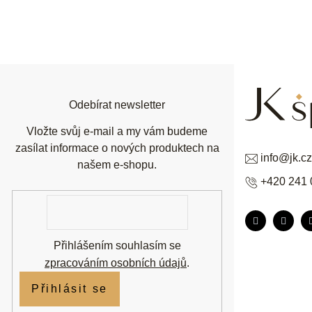
Z
á
p
a
t
í
Odebírat newsletter
Vložte svůj e-mail a my vám budeme
zasílat informace o nových produktech na
info
@
jk.cz
našem e-shopu.
+420 241 
E-
mail
Přihlášením souhlasím se
zpracováním osobních údajů
.
Přihlásit se