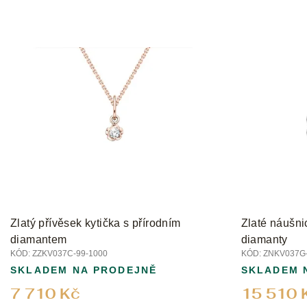
Zlatý přívěsek kytička s přírodním
Zlaté náušnic
diamantem
diamanty
KÓD:
ZZKV037C-99-1000
KÓD:
ZNKV037G-
SKLADEM NA PRODEJNĚ
SKLADEM 
7 710 Kč
15 510 