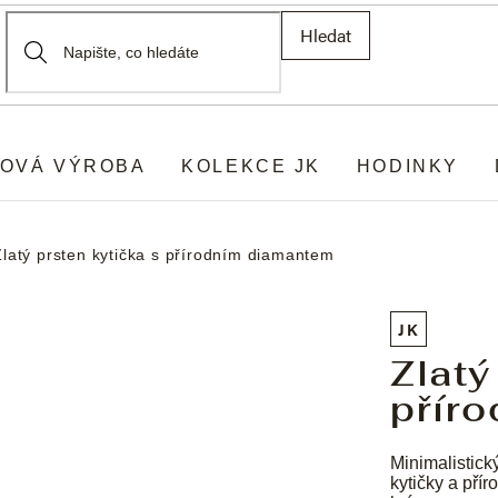
Hledat
OVÁ VÝROBA
KOLEKCE JK
HODINKY
Zlatý prsten kytička s přírodním diamantem
JK
Zlatý
přír
Minimalistick
kytičky a př