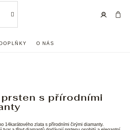
Nákup
Přihlášení
košík
DOPLŇKY
O NÁS
 prsten s přírodními
anty
ho 14karátového zlata s přírodními čirými diamanty.
ý tvar a třpyt diamantů dodávají prstenu osobitý a elegantní