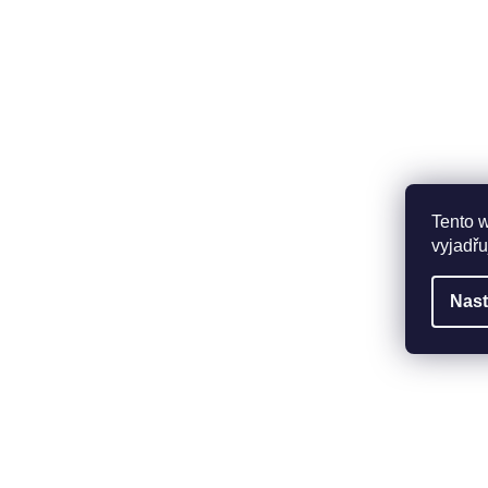
Tento 
vyjadřu
Nast