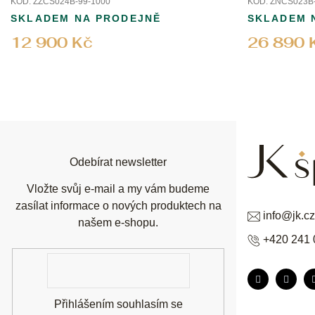
KÓD:
ZZCS024B-99-1000
KÓD:
ZNCS023B-
SKLADEM NA PRODEJNĚ
SKLADEM 
12 900 Kč
26 890 
Z
á
p
a
t
í
Odebírat newsletter
Vložte svůj e-mail a my vám budeme
zasílat informace o nových produktech na
info
@
jk.cz
našem e-shopu.
+420 241 
E-
mail
Přihlášením souhlasím se