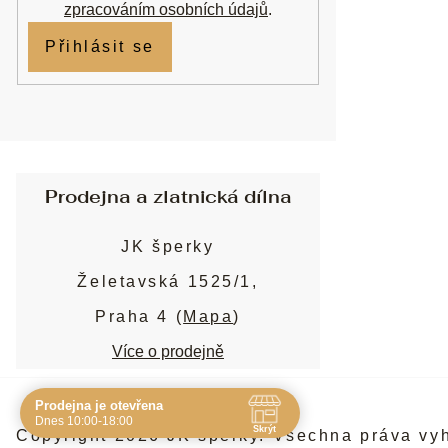
zpracováním osobních údajů
.
Přihlásit se
Prodejna a zlatnická dílna
JK šperky
Želetavská 1525/1,
Praha 4 (
Mapa
)
Více o prodejně
Prodejna je otevřena
Navštivte nás osobně
Dnes 10:00-18:00
Skrýt
Copyright 2026
JK šperky
. Všechna práva vy
Čas
Pauza