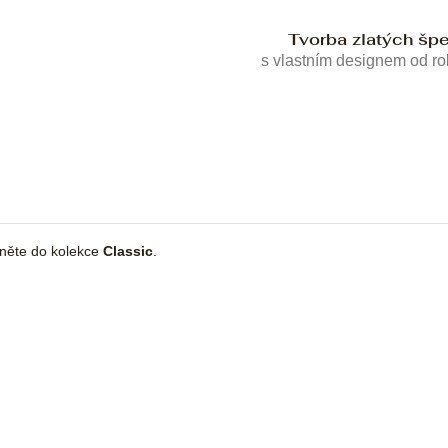
Tvorba zlatých šp
s vlastním designem od r
dněte do kolekce
Classic
.