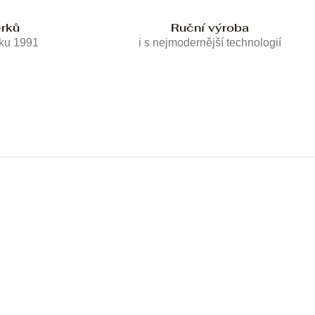
erků
Ruční výroba
oku 1991
i s nejmodernější technologií