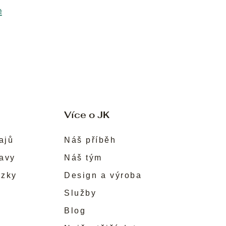
Ě
Více o JK
ajů
Náš příběh
ravy
Náš tým
ůzky
Design a výroba
Služby
Blog