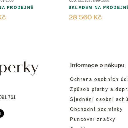
01-1000
KÓD:
ZZCS025B-99-1000
NA PRODEJNĚ
SKLADEM NA PRODEJN
Kč
28 560 Kč
Informace o nákupu
Ochrana osobních úd
Způsob platby a dop
091 761
Sjednání osobní sch
Obchodní podmínky
Puncovní značky