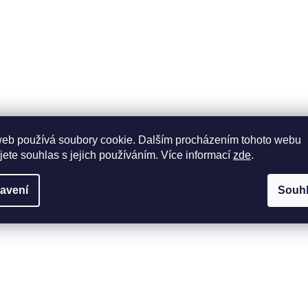
web používá soubory cookie. Dalším procházením tohoto webu
jete souhlas s jejich používáním. Více informací
zde
.
avení
Souh