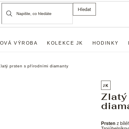
Hledat
OVÁ VÝROBA
KOLEKCE JK
HODINKY
Zlatý prsten s přírodními diamanty
JK
Zlatý
diam
Prsten
z bílé
Trojúhelníkov