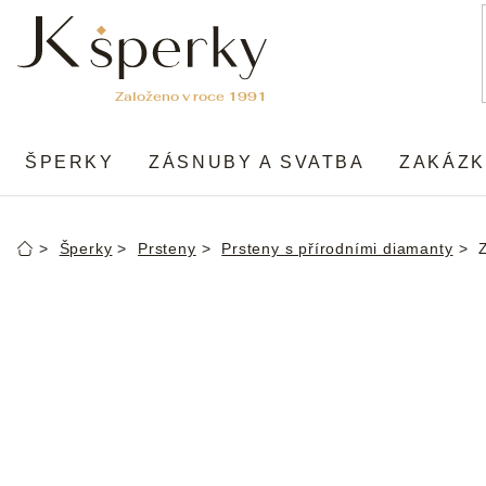
Přejít
na
obsah
ŠPERKY
ZÁSNUBY A SVATBA
ZAKÁZK
Šperky
Prsteny
Prsteny s přírodními diamanty
Domů