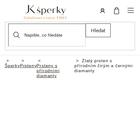
Přejít
na
obsah
Nákupní
Přihlášení
Hledat
košík
Zlatý prsten s
Domů
Šperky
Prsteny
Prsteny s
přírodním čirým a černými
přírodními
diamanty
diamanty