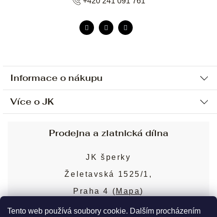
+420 241 091 761
Informace o nákupu
Více o JK
Ochrana osobních údajů
Způsob platby a dopravy
Náš příběh
Prodejna a zlatnická dílna
Sjednání osobní schůzky
Náš tým
Obchodní podmínky
JK šperky
Design a výroba
Puncovní značky
Želetavská 1525/1,
Služby
Cookies
Praha 4 (
Mapa
)
Blog
Více o prodejně
Nejčastější dotazy
Tento web používá soubory cookie. Dalším procházením