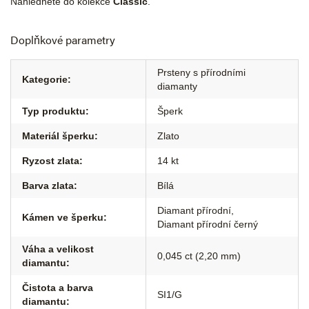
Nahlédněte do kolekce
Classic
.
Doplňkové parametry
Prsteny s přírodními
Kategorie
:
diamanty
Typ produktu
:
Šperk
Materiál šperku
:
Zlato
Ryzost zlata
:
14 kt
Barva zlata
:
Bílá
Diamant přírodní
,
Kámen ve šperku
:
Diamant přírodní černý
Váha a velikost
0,045 ct (2,20 mm)
diamantu
:
Čistota a barva
SI1/G
diamantu
: