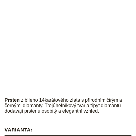
JK
Prsten
z bílého 14karátového zlata s přírodním čirým a
černými diamanty. Trojúhelníkový tvar a třpyt diamantů
dodávají prstenu osobitý a elegantní vzhled.
VARIANTA: