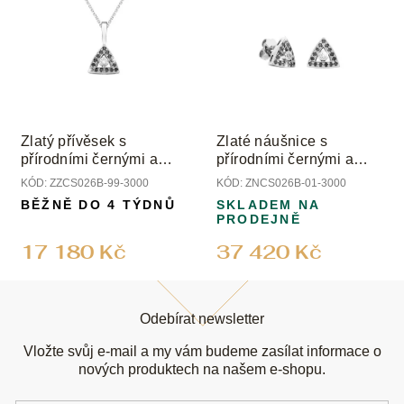
Zlatý přívěsek s
Zlaté náušnice s
přírodními černými a
přírodními černými a
čirým diamantem
čirými diamanty
KÓD:
ZZCS026B-99-3000
KÓD:
ZNCS026B-01-3000
BĚŽNĚ DO 4 TÝDNŮ
SKLADEM NA
PRODEJNĚ
17 180 Kč
37 420 Kč
Z
á
Odebírat newsletter
p
a
Vložte svůj e-mail a my vám budeme zasílat informace o
t
nových produktech na našem e-shopu.
í