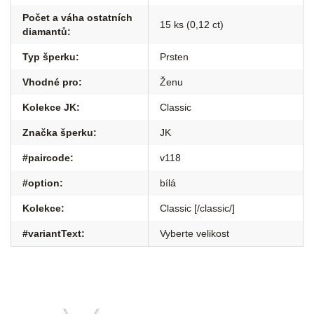
Počet a váha ostatních
15 ks (0,12 ct)
diamantů
:
Typ šperku
:
Prsten
Vhodné pro
:
Ženu
Kolekce JK
:
Classic
Značka šperku
:
JK
#paircode
:
v118
#option
:
bílá
Kolekce
:
Classic [/classic/]
#variantText
:
Vyberte velikost