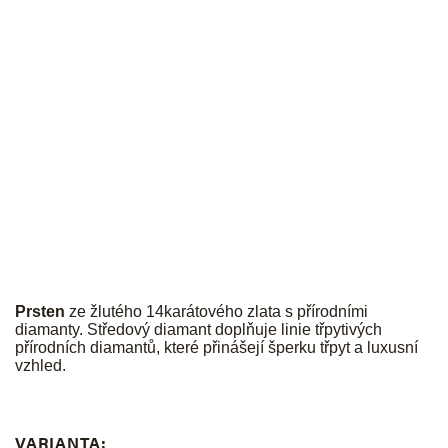
JK
Prsten
ze žlutého 14karátového zlata s přírodními
diamanty.
Středový diamant doplňuje linie třpytivých
přírodních diamantů, které přinášejí šperku třpyt a luxusní
vzhled.
VARIANTA: