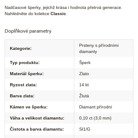
Nadčasové šperky, jejichž krása i hodnota přetrvá generace.
Nahlédněte do kolekce
Classic
.
Doplňkové parametry
Prsteny s přírodními
Kategorie
:
diamanty
Typ produktu
:
Šperk
Materiál šperku
:
Zlato
Ryzost zlata
:
14 kt
Barva zlata
:
Žlutá
Kámen ve šperku
:
Diamant přírodní
Váha a velikost diamantu
:
0,10 ct (3,0 mm)
Čistota a barva diamantu
:
SI1/G