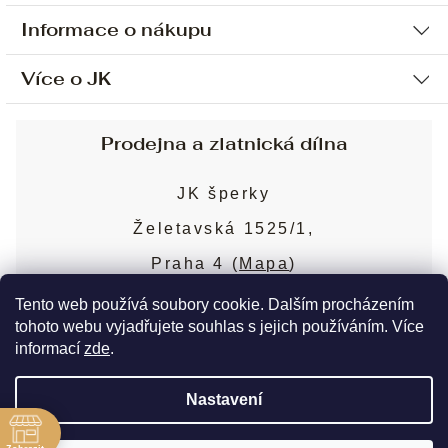
Informace o nákupu
Více o JK
Ochrana osobních údajů
Způsob platby a dopravy
Náš příběh
Prodejna a zlatnická dílna
Sjednání osobní schůzky
Náš tým
Obchodní podmínky
JK šperky
Design a výroba
Puncovní značky
Želetavská 1525/1,
Služby
Cookies
Praha 4 (
Mapa
)
Blog
Více o prodejně
Nejčastější dotazy
Tento web používá soubory cookie. Dalším procházením
tohoto webu vyjadřujete souhlas s jejich používáním. Více
informací
zde
.
Copyright 2026
JK šperky
. Všechna práva
Nastavení
vyhrazena.
Upravit nastavení cookies
ě