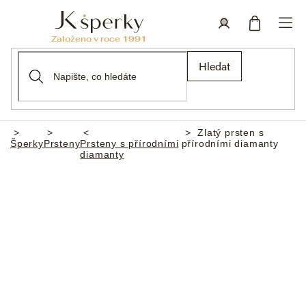
Přejít
na
obsah
Nákupní
Přihlášení
Hledat
košík
Zlatý prsten s
Domů
Šperky
Prsteny
Prsteny s přírodními
přírodními diamanty
diamanty