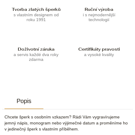
Tvorba zlatých šperků
Ruční výroba
s vlastním designem od
i s nejmodernější
roku 1991
technologií
Doživotní záruka
Certifikáty pravosti
a servis každé dva roky
a vysoké kvality
zdarma
Popis
Chcete šperk s osobním vzkazem? Rádi Vám vygravírujeme
jemný nápis, monogram nebo výjimečné datum a proměníme ho
v jedinečný šperk s vlastním příběhem.