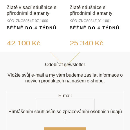
Zlaté visací náušnice s
Zlaté náušnice s
přírodními diamanty
přírodními diamanty
KÓD:
ZNCS054Z-07-1000
KÓD:
ZNCS034Z-01-1001
BĚŽNĚ DO 4 TÝDNŮ
BĚŽNĚ DO 4 TÝDNŮ
42 100 Kč
25 340 Kč
Z
á
Odebírat newsletter
p
a
Vložte svůj e-mail a my vám budeme zasílat informace o
t
nových produktech na našem e-shopu.
í
E-mail
Přihlášením souhlasím se
zpracováním osobních údajů
.