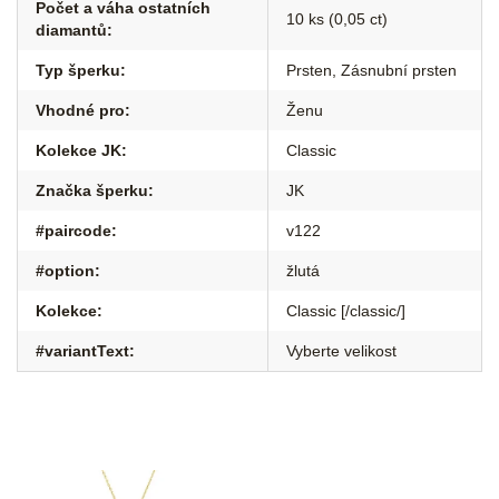
Počet a váha ostatních
10 ks (0,05 ct)
diamantů
:
Typ šperku
:
Prsten
,
Zásnubní prsten
Vhodné pro
:
Ženu
Kolekce JK
:
Classic
Značka šperku
:
JK
#paircode
:
v122
#option
:
žlutá
Kolekce
:
Classic [/classic/]
#variantText
:
Vyberte velikost