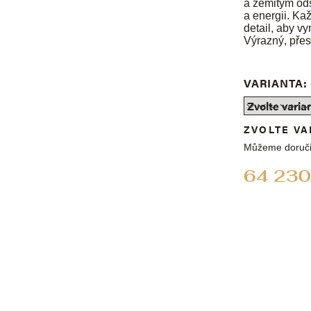
a zemitým ods
a energii. Ka
detail, aby vy
Výrazný, přest
VARIANTA:
ZVOLTE VA
Můžeme doruči
64 230