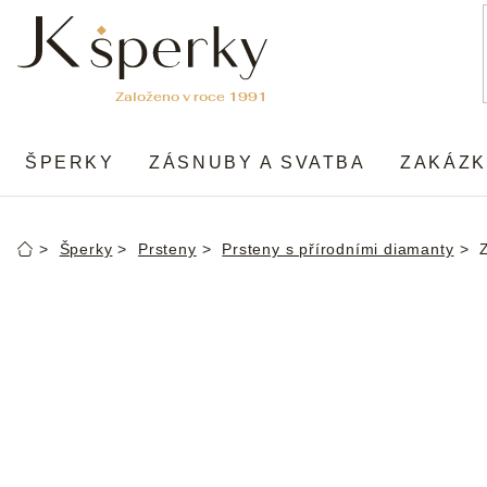
Přejít
na
obsah
ŠPERKY
ZÁSNUBY A SVATBA
ZAKÁZK
Šperky
Prsteny
Prsteny s přírodními diamanty
Domů