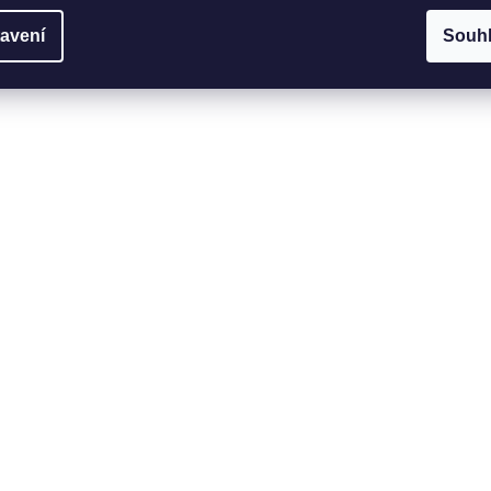
avení
Souh