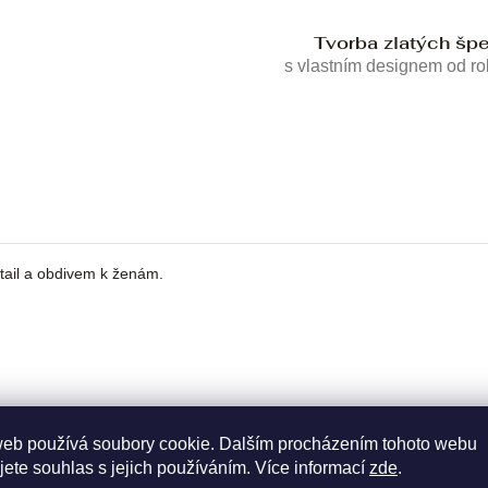
Tvorba zlatých šp
s vlastním designem od r
tail a obdivem k ženám.
web používá soubory cookie. Dalším procházením tohoto webu
jete souhlas s jejich používáním. Více informací
zde
.