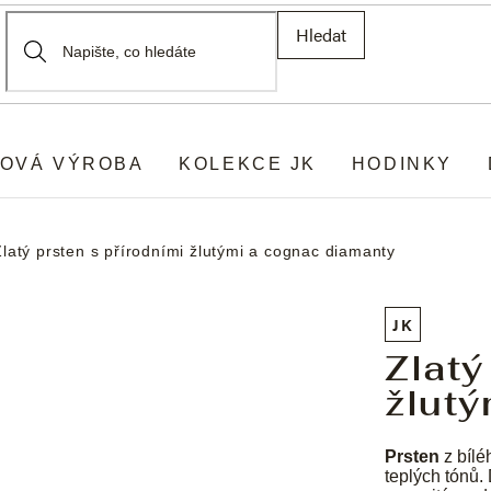
Hledat
OVÁ VÝROBA
KOLEKCE JK
HODINKY
Zlatý prsten s přírodními žlutými a cognac diamanty
JK
Zlatý
žlut
Prsten
z bílé
teplých tónů.