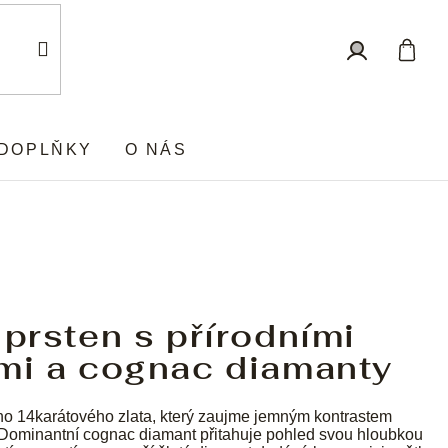
Nákup
Přihlášení
košík
DOPLŇKY
O NÁS
 prsten s přírodními
ými a cognac diamanty
ho 14karátového zlata, který zaujme jemným kontrastem
 Dominantní cognac diamant přitahuje pohled svou hloubkou