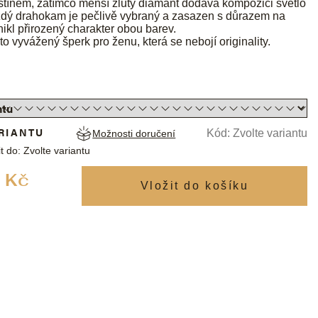
tínem, zatímco menší žlutý diamant dodává kompozici světlo
ždý drahokam je pečlivě vybraný a zasazen s důrazem na
nikl přirozený charakter obou barev.
o vyvážený šperk pro ženu, která se nebojí originality.
RIANTU
Kód:
Zvolte variantu
Možnosti doručení
t do:
Zvolte variantu
Měrná
 Kč
cena: