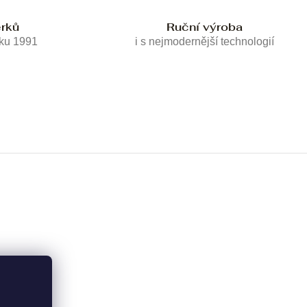
erků
Ruční výroba
oku 1991
i s nejmodernější technologií