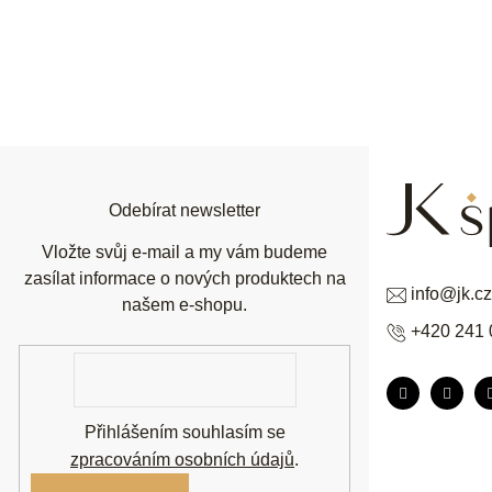
Z
á
p
a
t
í
Odebírat newsletter
Vložte svůj e-mail a my vám budeme
zasílat informace o nových produktech na
info
@
jk.cz
našem e-shopu.
+420 241 
E-
mail
Přihlášením souhlasím se
zpracováním osobních údajů
.