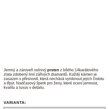
JK
Jemný a zároveň oslnivý
prsten
z bílého 14karátového
zlata zdobený linií zářivých diamantů. Každý kámen je
zasazen s přesností, která nechává vyniknout jejich čistotu
a třpyt. Nadčasový šperk pro ženy, které ocení jemnost,
kvalitu a luxus v detailu.
VARIANTA: