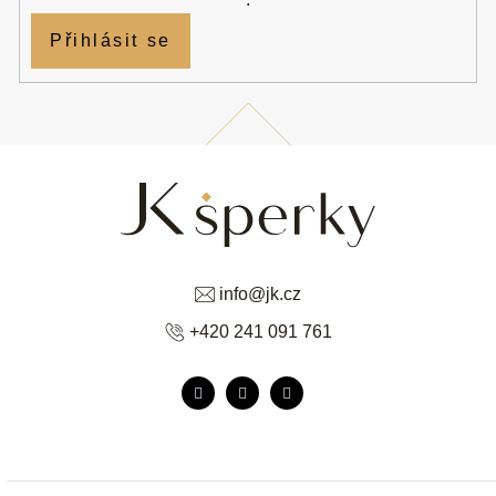
Přihlásit se
info
@
jk.cz
+420 241 091 761