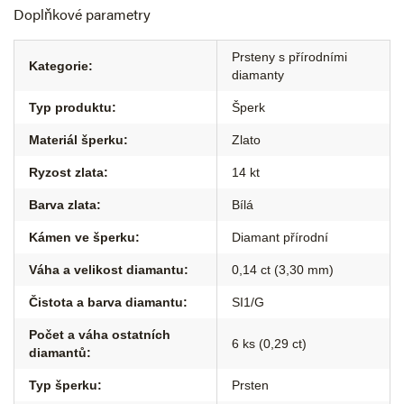
Doplňkové parametry
Prsteny s přírodními
Kategorie
:
diamanty
Typ produktu
:
Šperk
Materiál šperku
:
Zlato
Ryzost zlata
:
14 kt
Barva zlata
:
Bílá
Kámen ve šperku
:
Diamant přírodní
Váha a velikost diamantu
:
0,14 ct (3,30 mm)
Čistota a barva diamantu
:
SI1/G
Počet a váha ostatních
6 ks (0,29 ct)
diamantů
:
Typ šperku
:
Prsten