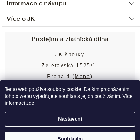
Informace o nákupu
Více o JK
Ochrana osobních údajů
Způsob platby a dopravy
Náš příběh
Prodejna a zlatnická dílna
Sjednání osobní schůzky
Náš tým
Obchodní podmínky
JK šperky
Design a výroba
Puncovní značky
Želetavská 1525/1,
Služby
Cookies
Praha 4 (
Mapa
)
Blog
Více o prodejně
Nejčastější dotazy
Tento web používá soubory cookie. Dalším procházením
tohoto webu vyjadřujete souhlas s jejich používáním. Více
informací
zde
.
Copyright 2026
JK šperky
. Všechna práva
Nastavení
vyhrazena.
Upravit nastavení cookies
Souhlasím