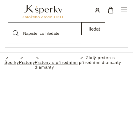
Přejít
na
obsah
Nákupní
Přihlášení
Hledat
košík
Zlatý prsten s
Domů
Šperky
Prsteny
Prsteny s přírodními
přírodními diamanty
diamanty