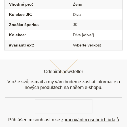
Vhodné pro
:
Ženu
Kolekce JK
:
Diva
Značka šperku
:
JK
Kolekce
:
Diva [/diva/]
#variantText
:
Vyberte velikost
Z
á
Odebírat newsletter
p
a
Vložte svůj e-mail a my vám budeme zasílat informace o
t
nových produktech na našem e-shopu.
í
E-
mail
Přihlášením souhlasím se
zpracováním osobních údajů
.