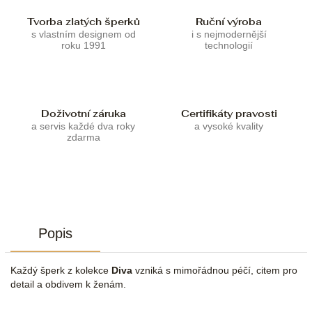
Tvorba zlatých šperků
Ruční výroba
s vlastním designem od
i s nejmodernější
roku 1991
technologií
Doživotní záruka
Certifikáty pravosti
a servis každé dva roky
a vysoké kvality
zdarma
Popis
Každý šperk z kolekce
Diva
vzniká s mimořádnou péčí, citem pro
detail a obdivem k ženám.