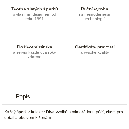
Tvorba zlatých šperků
Ruční výroba
s vlastním designem od
i s nejmodernější
roku 1991
technologií
Doživotní záruka
Certifikáty pravosti
a servis každé dva roky
a vysoké kvality
zdarma
Popis
Každý šperk z kolekce
Diva
vzniká s mimořádnou péčí, citem pro
detail a obdivem k ženám.