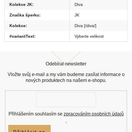
Kolekce JK
:
Diva
Značka šperku
:
JK
Kolekce
:
Diva [/diva/]
#variantText
:
Vyberte velikost
Z
á
Odebírat newsletter
p
a
Vložte svůj e-mail a my vám budeme zasílat informace o
t
nových produktech na našem e-shopu.
í
E-
mail
Přihlášením souhlasím se
zpracováním osobních údajů
.