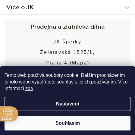
Více o JK
Ochrana osobních údajů
Způsob platby a dopravy
Náš příběh
Prodejna a zlatnická dílna
Sjednání osobní schůzky
Náš tým
Obchodní podmínky
JK šperky
Design a výroba
Puncovní značky
Želetavská 1525/1,
Služby
Cookies
Praha 4 (
Mapa
)
Blog
Více o prodejně
Nejčastější dotazy
Tento web používá soubory cookie. Dalším procházením
tohoto webu vyjadřujete souhlas s jejich používáním. Více
informací
zde
.
Copyright 2026
JK šperky
. Všechna práva
Nastavení
vyhrazena.
Upravit nastavení cookies
ě
Zobrazit
Souhlasím
Vytvořil Shoptet Premium