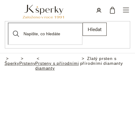
Přejít
na
obsah
Nákupní
Přihlášení
Hledat
košík
Zlatý prsten s
Domů
Šperky
Prsteny
Prsteny s přírodními
přírodními diamanty
diamanty