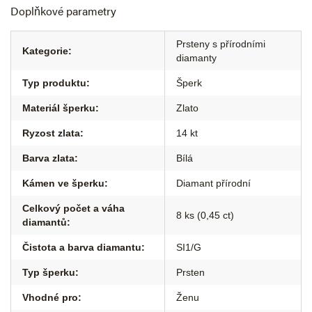
Doplňkové parametry
Prsteny s přírodními
Kategorie
:
diamanty
Typ produktu
:
Šperk
Materiál šperku
:
Zlato
Ryzost zlata
:
14 kt
Barva zlata
:
Bílá
Kámen ve šperku
:
Diamant přírodní
Celkový počet a váha
8 ks (0,45 ct)
diamantů
:
Čistota a barva diamantu
:
SI1/G
Typ šperku
:
Prsten
Vhodné pro
:
Ženu