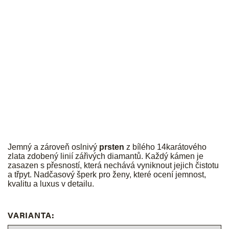
JK
Jemný a zároveň oslnivý
prsten
z bílého 14karátového
zlata zdobený linií zářivých diamantů. Každý kámen je
zasazen s přesností, která nechává vyniknout jejich čistotu
a třpyt. Nadčasový šperk pro ženy, které ocení jemnost,
kvalitu a luxus v detailu.
VARIANTA: