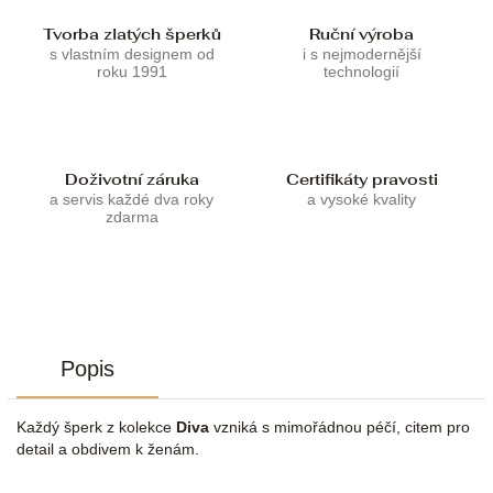
Tvorba zlatých šperků
Ruční výroba
s vlastním designem od
i s nejmodernější
roku 1991
technologií
Doživotní záruka
Certifikáty pravosti
a servis každé dva roky
a vysoké kvality
zdarma
Popis
Každý šperk z kolekce
Diva
vzniká s mimořádnou péčí, citem pro
detail a obdivem k ženám.