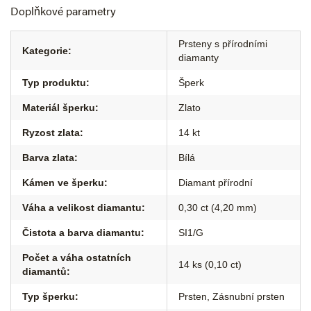
Doplňkové parametry
Prsteny s přírodními
Kategorie
:
diamanty
Typ produktu
:
Šperk
Materiál šperku
:
Zlato
Ryzost zlata
:
14 kt
Barva zlata
:
Bílá
Kámen ve šperku
:
Diamant přírodní
Váha a velikost diamantu
:
0,30 ct (4,20 mm)
Čistota a barva diamantu
:
SI1/G
Počet a váha ostatních
14 ks (0,10 ct)
diamantů
:
Typ šperku
:
Prsten
,
Zásnubní prsten