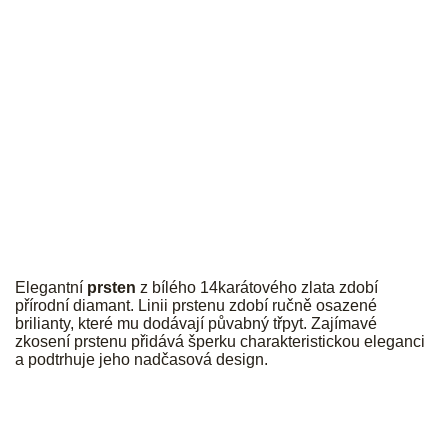
JK
Elegantní
prsten
z bílého 14karátového zlata zdobí
přírodní diamant. Linii prstenu zdobí ručně osazené
brilianty, které mu dodávají půvabný třpyt. Zajímavé
zkosení prstenu přidává šperku charakteristickou eleganci
a podtrhuje jeho nadčasová design.