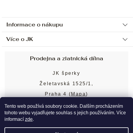
Informace o nákupu
Více o JK
Ochrana osobních údajů
Způsob platby a dopravy
Náš příběh
Prodejna a zlatnická dílna
Sjednání osobní schůzky
Náš tým
Obchodní podmínky
JK šperky
Design a výroba
Puncovní značky
Želetavská 1525/1,
Služby
Cookies
Praha 4 (
Mapa
)
Blog
Více o prodejně
Nejčastější dotazy
Tento web používá soubory cookie. Dalším procházením
tohoto webu vyjadřujete souhlas s jejich používáním. Více
informací
zde
.
Copyright 2026
JK šperky
. Všechna práva