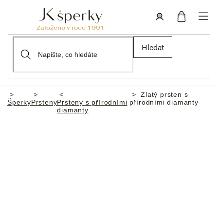
Přejít
na
obsah
Nákupní
Přihlášení
Hledat
košík
Zlatý prsten s
Domů
Šperky
Prsteny
Prsteny s přírodními
přírodními diamanty
diamanty