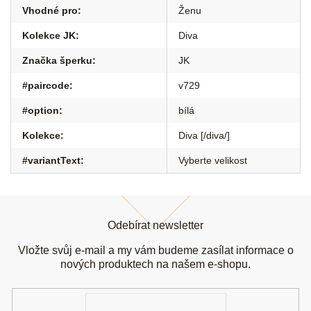
Vhodné pro
:
Ženu
Kolekce JK
:
Diva
Značka šperku
:
JK
#paircode
:
v729
#option
:
bílá
Kolekce
:
Diva [/diva/]
#variantText
:
Vyberte velikost
Z
á
Odebírat newsletter
p
a
Vložte svůj e-mail a my vám budeme zasílat informace o
t
nových produktech na našem e-shopu.
í
E-
mail