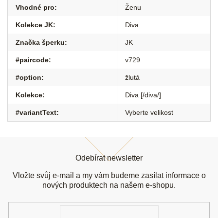
Vhodné pro
:
Ženu
Kolekce JK
:
Diva
Značka šperku
:
JK
#paircode
:
v729
#option
:
žlutá
Kolekce
:
Diva [/diva/]
#variantText
:
Vyberte velikost
Z
á
Odebírat newsletter
p
a
Vložte svůj e-mail a my vám budeme zasílat informace o
t
nových produktech na našem e-shopu.
í
E-
mail