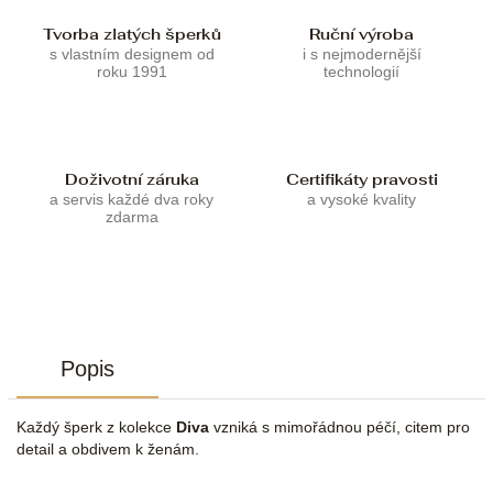
Tvorba zlatých šperků
Ruční výroba
s vlastním designem od
i s nejmodernější
roku 1991
technologií
Doživotní záruka
Certifikáty pravosti
a servis každé dva roky
a vysoké kvality
zdarma
Popis
Každý šperk z kolekce
Diva
vzniká s mimořádnou péčí, citem pro
detail a obdivem k ženám.