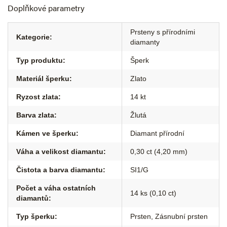
Doplňkové parametry
Prsteny s přírodními
Kategorie
:
diamanty
Typ produktu
:
Šperk
Materiál šperku
:
Zlato
Ryzost zlata
:
14 kt
Barva zlata
:
Žlutá
Kámen ve šperku
:
Diamant přírodní
Váha a velikost diamantu
:
0,30 ct (4,20 mm)
Čistota a barva diamantu
:
SI1/G
Počet a váha ostatních
14 ks (0,10 ct)
diamantů
:
Typ šperku
:
Prsten
,
Zásnubní prsten