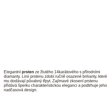
JK
Elegantní
prsten
ze žlutého 14karátového s přírodními
diamanty. Linii prstenu zdobí ručně osazené brilianty, které
mu dodávají půvabný třpyt. Zajímavé zkosení prstenu
přidává šperku charakteristickou eleganci a podtrhuje jeho
nadčasová design.