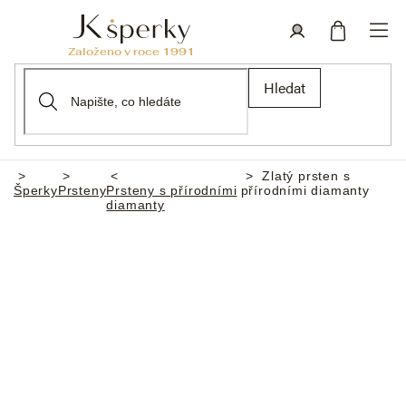
Přejít
na
obsah
Nákupní
Přihlášení
Hledat
košík
Zlatý prsten s
Domů
Šperky
Prsteny
Prsteny s přírodními
přírodními diamanty
diamanty