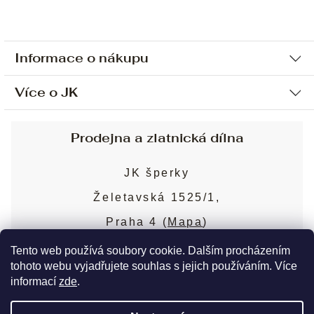
Informace o nákupu
Více o JK
Ochrana osobních údajů
Způsob platby a dopravy
Náš příběh
Prodejna a zlatnická dílna
Sjednání osobní schůzky
Náš tým
Obchodní podmínky
JK šperky
Design a výroba
Puncovní značky
Želetavská 1525/1,
Služby
Cookies
Praha 4 (
Mapa
)
Blog
Více o prodejně
Nejčastější dotazy
Tento web používá soubory cookie. Dalším procházením
tohoto webu vyjadřujete souhlas s jejich používáním. Více
informací
zde
.
Copyright 2026
JK šperky
. Všechna práva