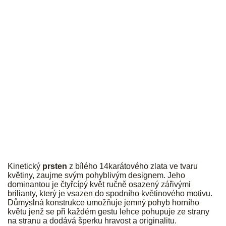
JK
Kinetický
prsten
z bílého 14karátového zlata ve tvaru
květiny, zaujme svým pohyblivým designem. Jeho
dominantou je čtyřcípý květ ručně osazený zářivými
brilianty, který je vsazen do spodního květinového motivu.
Důmyslná konstrukce umožňuje jemný pohyb horního
květu jenž se při každém gestu lehce pohupuje ze strany
na stranu a dodává šperku hravost a originalitu.