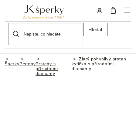
Přejít
na
obsah
Nákupní
Přihlášení
Hledat
košík
Zlatý pohyblivý prsten
Domů
Šperky
Prsteny
Prsteny s
kytička s přírodními
přírodními
diamanty
diamanty