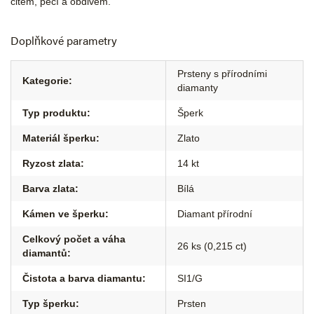
citem, péčí a obdivem.
Doplňkové parametry
Prsteny s přírodními
Kategorie
:
diamanty
Typ produktu
:
Šperk
Materiál šperku
:
Zlato
Ryzost zlata
:
14 kt
Barva zlata
:
Bílá
Kámen ve šperku
:
Diamant přírodní
Celkový počet a váha
26 ks (0,215 ct)
diamantů
:
Čistota a barva diamantu
:
SI1/G
Typ šperku
:
Prsten