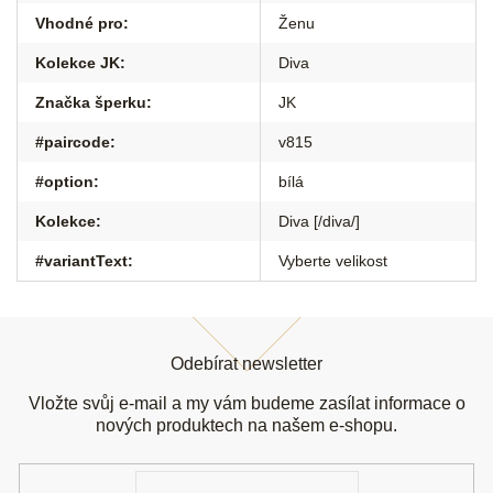
Vhodné pro
:
Ženu
Kolekce JK
:
Diva
Značka šperku
:
JK
#paircode
:
v815
#option
:
bílá
Kolekce
:
Diva [/diva/]
#variantText
:
Vyberte velikost
Z
á
Odebírat newsletter
p
a
Vložte svůj e-mail a my vám budeme zasílat informace o
t
nových produktech na našem e-shopu.
í
E-