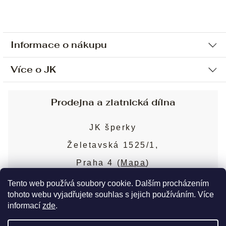
Informace o nákupu
Více o JK
Ochrana osobních údajů
Způsob platby a dopravy
Náš příběh
Prodejna a zlatnická dílna
Sjednání osobní schůzky
Náš tým
Obchodní podmínky
JK šperky
Design a výroba
Puncovní značky
Želetavská 1525/1,
Služby
Cookies
Praha 4 (
Mapa
)
Blog
Více o prodejně
Nejčastější dotazy
Tento web používá soubory cookie. Dalším procházením
tohoto webu vyjadřujete souhlas s jejich používáním. Více
informací
zde
.
Copyright 2026
JK šperky
. Všechna práva