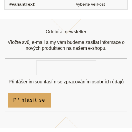
#variantText
:
Vyberte velikost
Z
á
Odebírat newsletter
p
a
Vložte svůj e-mail a my vám budeme zasílat informace o
t
nových produktech na našem e-shopu.
í
E-
mail
Přihlášením souhlasím se
zpracováním osobních údajů
.
Přihlásit se