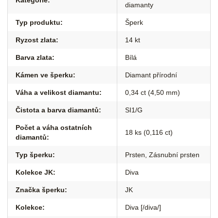
Kategorie
:
diamanty
Typ produktu
:
Šperk
Ryzost zlata
:
14 kt
Barva zlata
:
Bílá
Kámen ve šperku
:
Diamant přírodní
Váha a velikost diamantu
:
0,34 ct (4,50 mm)
Čistota a barva diamantů
:
SI1/G
Počet a váha ostatních
18 ks (0,116 ct)
diamantů
:
Typ šperku
:
Prsten
,
Zásnubní prsten
Kolekce JK
:
Diva
Značka šperku
:
JK
Kolekce
:
Diva [/diva/]