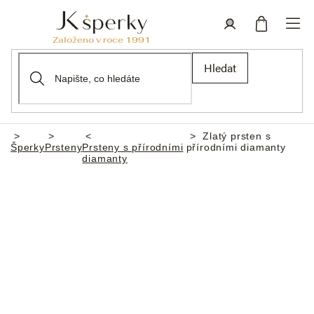
Přejít
na
obsah
Nákupní
Přihlášení
Hledat
košík
Zlatý prsten s
Domů
Šperky
Prsteny
Prsteny s přírodními
přírodními diamanty
diamanty