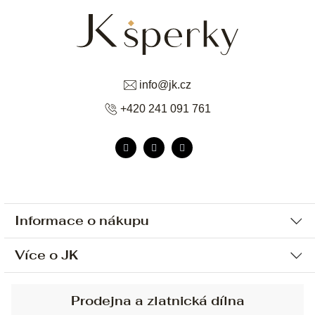
info
@
jk.cz
+420 241 091 761
Informace o nákupu
Více o JK
Ochrana osobních údajů
Způsob platby a dopravy
Náš příběh
Prodejna a zlatnická dílna
Sjednání osobní schůzky
Náš tým