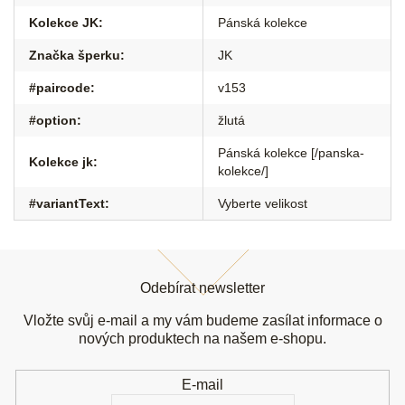
Kolekce JK
:
Pánská kolekce
Značka šperku
:
JK
#paircode
:
v153
#option
:
žlutá
Pánská kolekce [/panska-
Kolekce jk
:
kolekce/]
#variantText
:
Vyberte velikost
Z
á
Odebírat newsletter
p
a
Vložte svůj e-mail a my vám budeme zasílat informace o
t
nových produktech na našem e-shopu.
í
E-mail