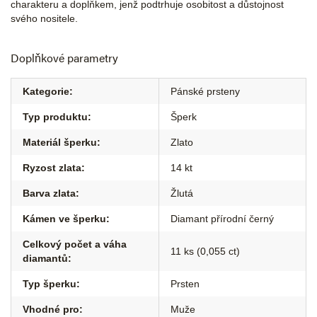
charakteru a doplňkem, jenž podtrhuje osobitost a důstojnost
svého nositele.
Doplňkové parametry
Kategorie
:
Pánské prsteny
Typ produktu
:
Šperk
Materiál šperku
:
Zlato
Ryzost zlata
:
14 kt
Barva zlata
:
Žlutá
Kámen ve šperku
:
Diamant přírodní černý
Celkový počet a váha
11 ks (0,055 ct)
diamantů
:
Typ šperku
:
Prsten
Vhodné pro
:
Muže