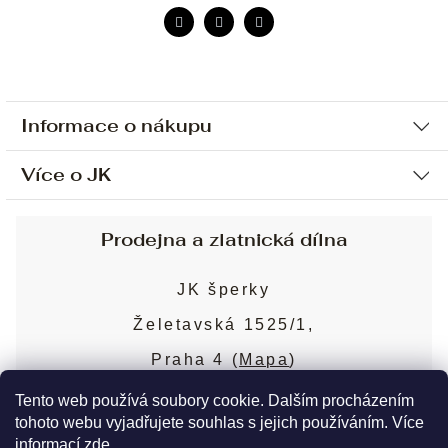
Informace o nákupu
Více o JK
Ochrana osobních údajů
Způsob platby a dopravy
Náš příběh
Prodejna a zlatnická dílna
Sjednání osobní schůzky
Náš tým
Obchodní podmínky
JK šperky
Design a výroba
Puncovní značky
Želetavská 1525/1,
Služby
Cookies
Praha 4 (
Mapa
)
Blog
Více o prodejně
Nejčastější dotazy
Tento web používá soubory cookie. Dalším procházením
tohoto webu vyjadřujete souhlas s jejich používáním. Více
informací
zde
.