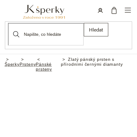
Přejít
na
obsah
Nákupní
Přihlášení
Hledat
košík
Zlatý pánský prsten s
Domů
Šperky
Prsteny
Pánské
přírodními černými diamanty
prsteny