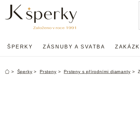
Přejít
na
obsah
ŠPERKY
ZÁSNUBY A SVATBA
ZAKÁZK
Šperky
Prsteny
Prsteny s přírodními diamanty
Domů