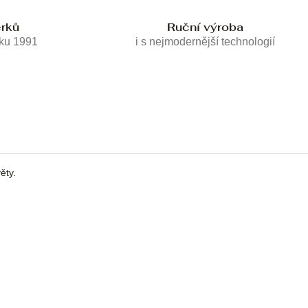
erků
Ruční výroba
oku 1991
i s nejmodernější technologií
ěty.