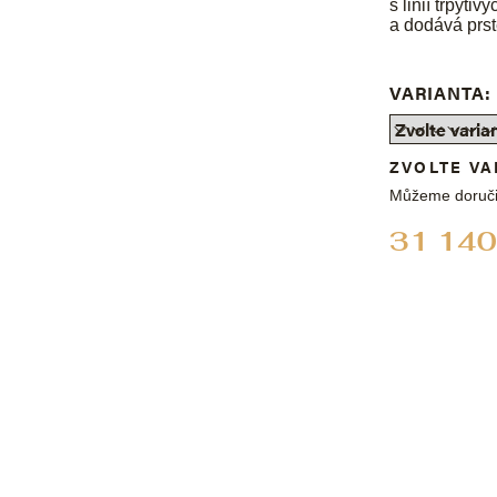
s linií třpyti
a dodává prst
VARIANTA:
ZVOLTE VA
Můžeme doruči
31 140