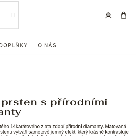
Nákup
Přihlášení
košík
DOPLŇKY
O NÁS
 prsten s přírodními
anty
tého 14karátového zlata zdobí přírodní diamanty. Matovaná
rstenu vytváří sametově jemný efekt, který krásně kontrastuje