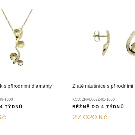
ek s přírodními diamanty
Zlaté náušnice s přírodními
99-1000
KÓD:
ZNPL002Z-01-1000
 4 TÝDNŮ
BĚŽNĚ DO 4 TÝDNŮ
Kč
27 020 Kč