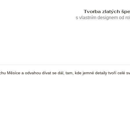
Tvorba zlatých šp
s vlastním designem od r
chu Měsíce a odvahou dívat se dál, tam, kde jemné detaily tvoří celé sv