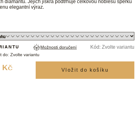
vých diamantů. Jejich jiskra podtrhuje celkovou noblesu šperku
enu elegantní výraz.
RIANTU
Kód:
Zvolte variantu
Možnosti doručení
t do:
Zvolte variantu
Měrná
 Kč
cena: