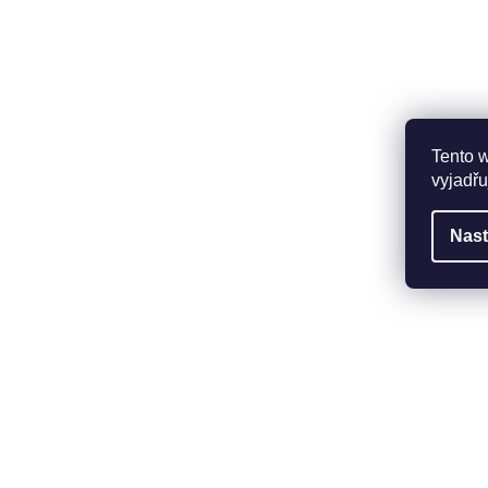
Tento 
vyjadřu
Nast