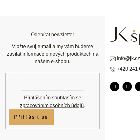
á
p
a
t
í
Odebírat newsletter
Vložte svůj e-mail a my vám budeme
zasílat informace o nových produktech na
info
@
jk.cz
našem e-shopu.
+420 241 
E-
mail
Přihlášením souhlasím se
zpracováním osobních údajů
.
Přihlásit se