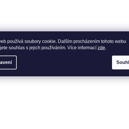
web používá soubory cookie. Dalším procházením tohoto webu
jete souhlas s jejich používáním. Více informací
zde
.
avení
Souh