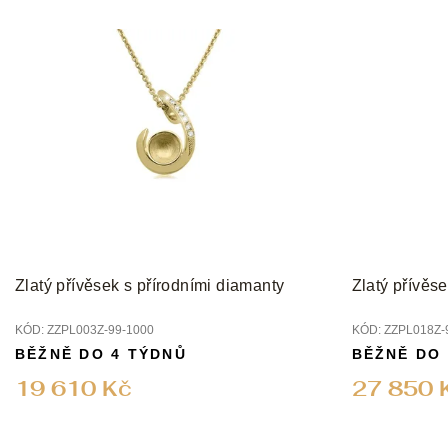
Zlatý přívěsek s přírodními diamanty
Zlatý přívěs
KÓD:
ZZPL003Z-99-1000
KÓD:
ZZPL018Z-
BĚŽNĚ DO 4 TÝDNŮ
BĚŽNĚ DO
19 610 Kč
27 850 
Z