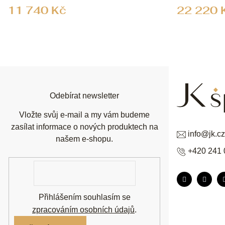
11 740 Kč
22 220 
Z
á
p
a
t
í
Odebírat newsletter
Vložte svůj e-mail a my vám budeme
zasílat informace o nových produktech na
info
@
jk.cz
našem e-shopu.
+420 241 
E-
mail
Přihlášením souhlasím se
zpracováním osobních údajů
.