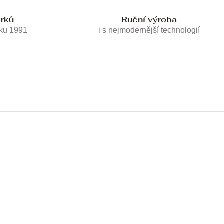
erků
Ruční výroba
oku 1991
i s nejmodernější technologií