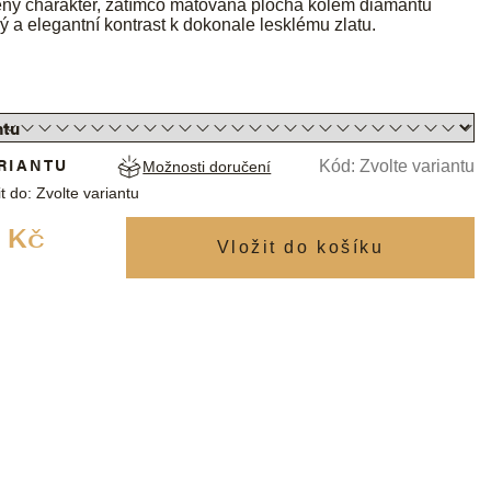
ený charakter, zatímco matovaná plocha kolem diamantů
ný a elegantní kontrast k dokonale lesklému zlatu.
RIANTU
Kód:
Zvolte variantu
Možnosti doručení
t do:
Zvolte variantu
Měrná
 Kč
cena: