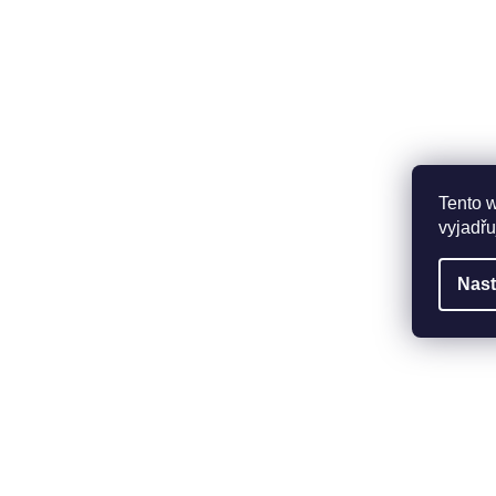
Tento 
vyjadřu
Nast