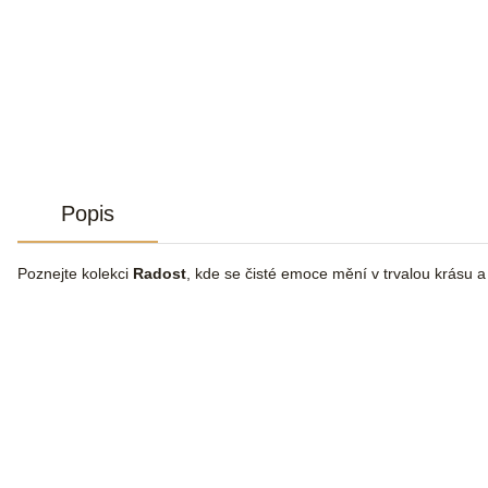
Popis
Poznejte kolekci
Radost
, kde se čisté emoce mění v trvalou krásu 