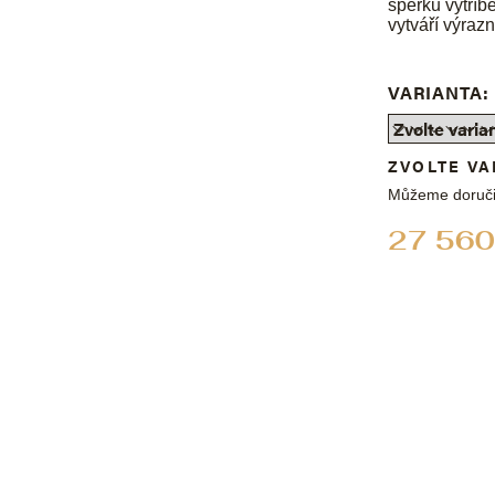
šperku vytříb
vytváří výraz
VARIANTA:
ZVOLTE VA
Můžeme doruči
27 560