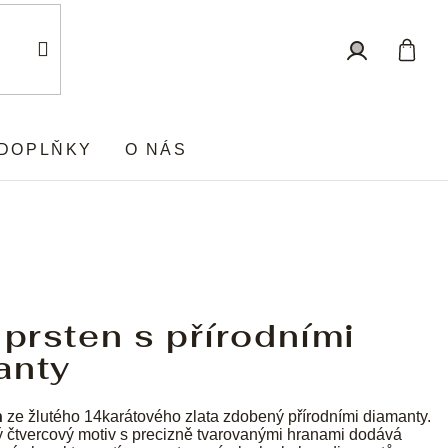
Nákup
Přihlášení
košík
DOPLŇKY
O NÁS
 prsten s přírodními
anty
n
ze žlutého 14karátového zlata zdobený přírodními diamanty.
ý čtvercový motiv s precizně tvarovanými hranami dodává