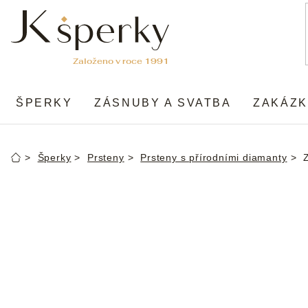
Přejít
na
obsah
ŠPERKY
ZÁSNUBY A SVATBA
ZAKÁZK
Šperky
Prsteny
Prsteny s přírodními diamanty
Domů