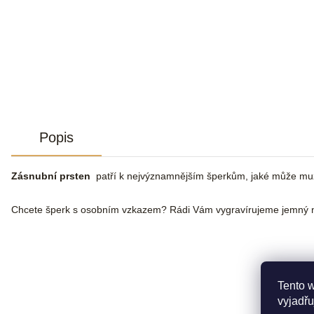
Popis
Zásnubní prsten
patří k nejvýznamnějším šperkům, jaké může muž že
Chcete šperk s osobním vzkazem? Rádi Vám vygravírujeme jemný n
Tento 
vyjadřu