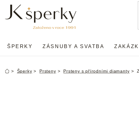
Přejít
na
obsah
ŠPERKY
ZÁSNUBY A SVATBA
ZAKÁZK
Šperky
Prsteny
Prsteny s přírodními diamanty
Domů