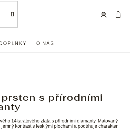
Nákup
Přihlášení
košík
DOPLŇKY
O NÁS
 prsten s přírodními
anty
vého 14karátového zlata s přírodními diamanty. Matovaný
í jemný kontrast s lesklými plochami a podtrhuje charakter