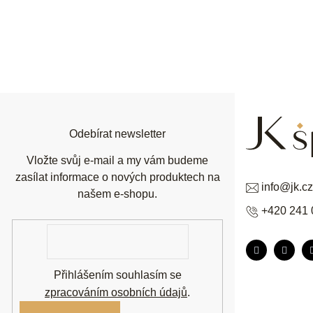
Z
á
p
a
t
í
Odebírat newsletter
Vložte svůj e-mail a my vám budeme
zasílat informace o nových produktech na
info
@
jk.cz
našem e-shopu.
+420 241 
E-
mail
Přihlášením souhlasím se
zpracováním osobních údajů
.