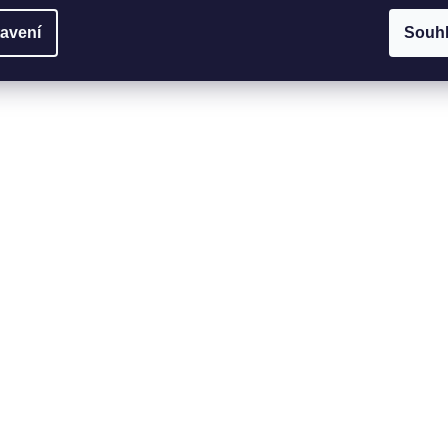
avení
Souh