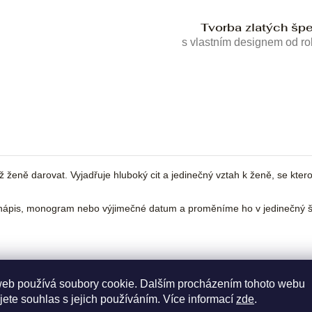
Tvorba zlatých šp
s vlastním designem od r
ně darovat. Vyjadřuje hluboký cit a jedinečný vztah k ženě, se kterou 
ápis, monogram nebo výjimečné datum a proměníme ho v jedinečný šp
web používá soubory cookie. Dalším procházením tohoto webu
jete souhlas s jejich používáním. Více informací
zde
.