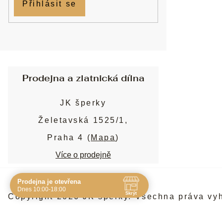
Přihlásit se
Prodejna a zlatnická dílna
JK šperky
Želetavská 1525/1,
Praha 4 (
Mapa
)
Více o prodejně
Prodejna je otevřena
Navštivte nás osobně
Dnes 10:00-18:00
Skrýt
Copyright 2026
JK šperky
. Všechna práva vy
Čas
Pauza
Po
10:00 - 19:00
-
Út
10:00 - 19:00
-