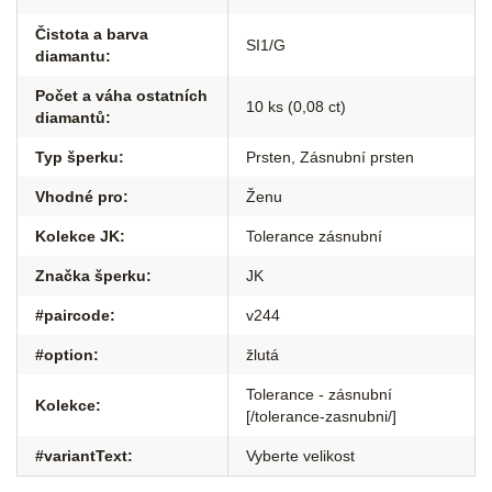
Čistota a barva
SI1/G
diamantu
:
Počet a váha ostatních
10 ks (0,08 ct)
diamantů
:
Typ šperku
:
Prsten
,
Zásnubní prsten
Vhodné pro
:
Ženu
Kolekce JK
:
Tolerance zásnubní
Značka šperku
:
JK
#paircode
:
v244
#option
:
žlutá
Tolerance - zásnubní
Kolekce
:
[/tolerance-zasnubni/]
#variantText
:
Vyberte velikost