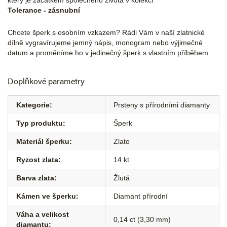
který je začátkem společného života v kolekci
Tolerance - zásnubní
Chcete šperk s osobním vzkazem? Rádi Vám v naší zlatnické
dílně vygravírujeme jemný nápis, monogram nebo výjimečné
datum a proměníme ho v jedinečný šperk s vlastním příběhem.
Doplňkové parametry
Kategorie
:
Prsteny s přírodními diamanty
Typ produktu
:
Šperk
Materiál šperku
:
Zlato
Ryzost zlata
:
14 kt
Barva zlata
:
Žlutá
Kámen ve šperku
:
Diamant přírodní
Váha a velikost
0,14 ct (3,30 mm)
diamantu
: