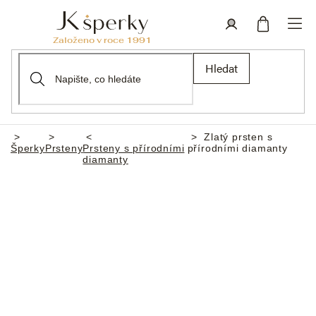
Přejít
na
obsah
Nákupní
Přihlášení
Hledat
košík
Zlatý prsten s
Domů
Šperky
Prsteny
Prsteny s přírodními
přírodními diamanty
diamanty