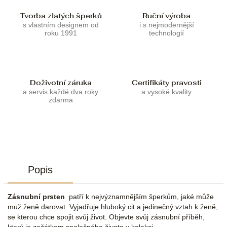
Tvorba zlatých šperků
Ruční výroba
s vlastním designem od
i s nejmodernější
roku 1991
technologií
Doživotní záruka
Certifikáty pravosti
a servis každé dva roky
a vysoké kvality
zdarma
Popis
Zásnubní prsten
patří k nejvýznamnějším šperkům, jaké může
muž ženě darovat. Vyjadřuje hluboký cit a jedinečný vztah k ženě,
se kterou chce spojit svůj život. Objevte svůj zásnubní příběh,