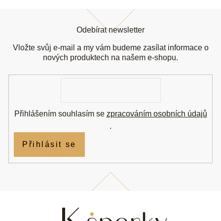
Z
á
Odebírat newsletter
p
a
Vložte svůj e-mail a my vám budeme zasílat informace o
t
nových produktech na našem e-shopu.
í
E-
mail
Přihlášením souhlasím se
zpracováním osobních údajů
.
Přihlásit se