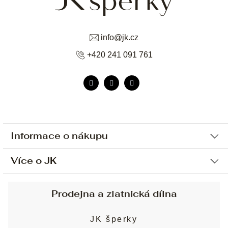
info
@
jk.cz
+420 241 091 761
Informace o nákupu
Více o JK
Ochrana osobních údajů
Způsob platby a dopravy
Náš příběh
Prodejna a zlatnická dílna
Sjednání osobní schůzky
Náš tým
Obchodní podmínky
JK šperky
Design a výroba