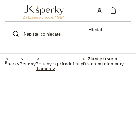
Přejít
na
obsah
Nákupní
Přihlášení
Hledat
košík
Zlatý prsten s
Domů
Šperky
Prsteny
Prsteny s přírodními
přírodními diamanty
diamanty