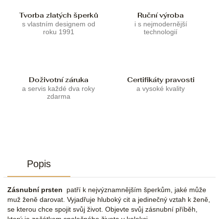
Tvorba zlatých šperků
Ruční výroba
s vlastním designem od
i s nejmodernější
roku 1991
technologií
Doživotní záruka
Certifikáty pravosti
a servis každé dva roky
a vysoké kvality
zdarma
Popis
Zásnubní prsten
patří k nejvýznamnějším šperkům, jaké může
muž ženě darovat. Vyjadřuje hluboký cit a jedinečný vztah k ženě,
se kterou chce spojit svůj život. Objevte svůj zásnubní příběh,