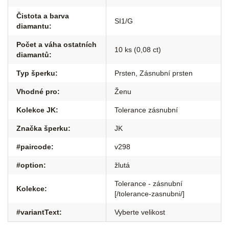
Čistota a barva
SI1/G
diamantu
:
Počet a váha ostatních
10 ks (0,08 ct)
diamantů
:
Typ šperku
:
Prsten
,
Zásnubní prsten
Vhodné pro
:
Ženu
Kolekce JK
:
Tolerance zásnubní
Značka šperku
:
JK
#paircode
:
v298
#option
:
žlutá
Tolerance - zásnubní
Kolekce
:
[/tolerance-zasnubni/]
#variantText
:
Vyberte velikost