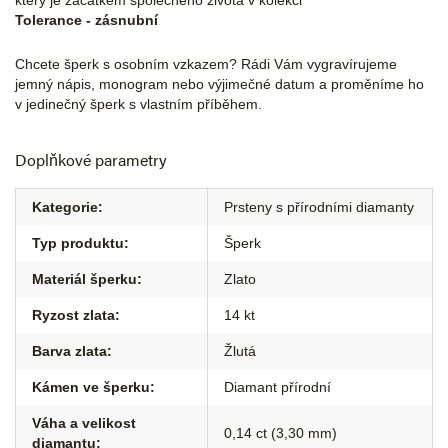
který je začátkem společného života v kolekci
Tolerance - zásnubní
Chcete šperk s osobním vzkazem? Rádi Vám vygravírujeme
jemný nápis, monogram nebo výjimečné datum a proměníme ho
v jedinečný šperk s vlastním příběhem.
Doplňkové parametry
Kategorie
:
Prsteny s přírodními diamanty
Typ produktu
:
Šperk
Materiál šperku
:
Zlato
Ryzost zlata
:
14 kt
Barva zlata
:
Žlutá
Kámen ve šperku
:
Diamant přírodní
Váha a velikost
0,14 ct (3,30 mm)
diamantu
: