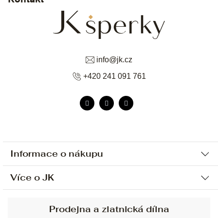
info
@
jk.cz
+420 241 091 761
Informace o nákupu
Více o JK
Ochrana osobních údajů
Způsob platby a dopravy
Náš příběh
Prodejna a zlatnická dílna
Sjednání osobní schůzky