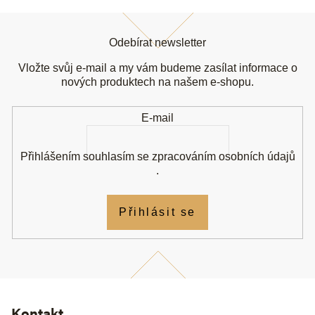
Z
á
Odebírat newsletter
p
a
Vložte svůj e-mail a my vám budeme zasílat informace o
t
nových produktech na našem e-shopu.
í
E-mail
Přihlášením souhlasím se
zpracováním osobních údajů
.
Přihlásit se
Kontakt