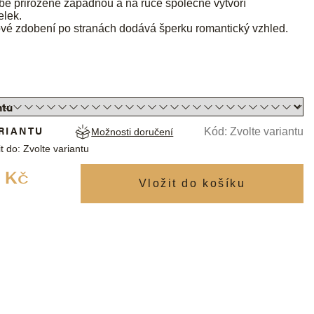
be přirozeně zapadnou a na ruce společně vytvoří
elek.
ové zdobení po stranách dodává šperku romantický vzhled.
RIANTU
Kód:
Zvolte variantu
Možnosti doručení
t do:
Zvolte variantu
Měrná
 Kč
cena: