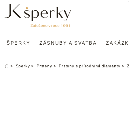
Přejít
na
obsah
ŠPERKY
ZÁSNUBY A SVATBA
ZAKÁZK
Šperky
Prsteny
Prsteny s přírodními diamanty
Domů