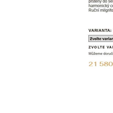
prsteny do se
harmonický c
Ruční milgrif
VARIANTA:
ZVOLTE VA
Můžeme doruči
21 580