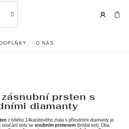
Nákup
Přihlášení
košík
DOPLŇKY
O NÁS
 zásnubní prsten s
dními diamanty
ten
z bílého 14karátového zlata s přírodními diamanty je
o součást setu se
snubním prstenem
(bridal set). Oba