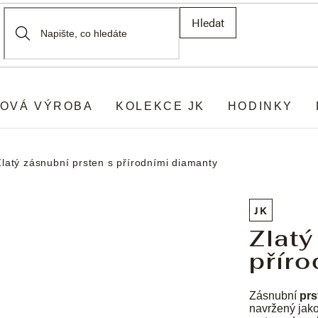
Hledat
OVÁ VÝROBA
KOLEKCE JK
HODINKY
Zlatý zásnubní prsten s přírodními diamanty
JK
Zlatý
příro
Zásnubní
prs
navržený jak