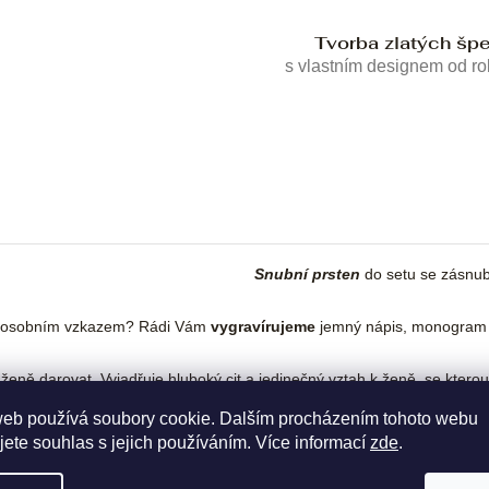
Tvorba zlatých šp
s vlastním designem od r
Snubní prsten
do setu se zásnu
s osobním vzkazem? Rádi Vám
vygravírujeme
jemný nápis, monogram 
ě darovat. Vyjadřuje hluboký cit a jedinečný vztah k ženě, se kterou c
web používá soubory cookie. Dalším procházením tohoto webu
jete souhlas s jejich používáním. Více informací
zde
.