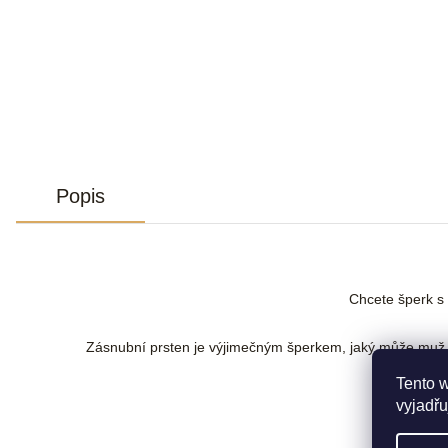
Popis
Chcete šperk 
Zásnubní prsten je výjimečným šperkem, jaký může muž žen
Tento 
vyjadřu