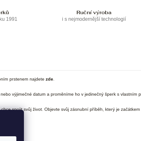
erků
Ruční výroba
oku 1991
i s nejmodernější technologií
bním prstenem najdete
zde
.
nebo výjimečné datum a proměníme ho v jedinečný šperk s vlastním 
hce spojit svůj život. Objevte svůj zásnubní příběh, který je začátkem