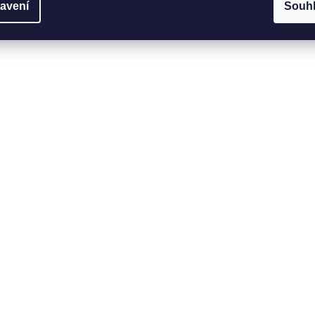
avení
Souh