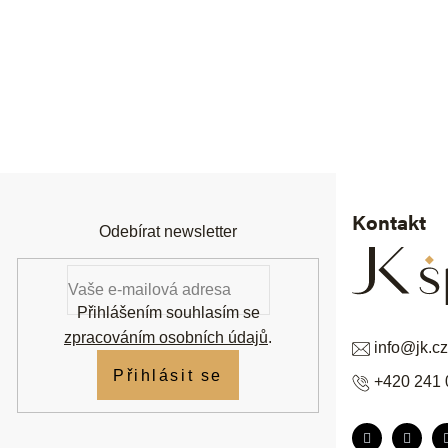
Z
á
p
a
t
í
Kontakt
Odebírat newsletter
Přihlášením souhlasím se
zpracováním osobních údajů
.
info
@
jk.cz
Přihlásit se
+420 241 