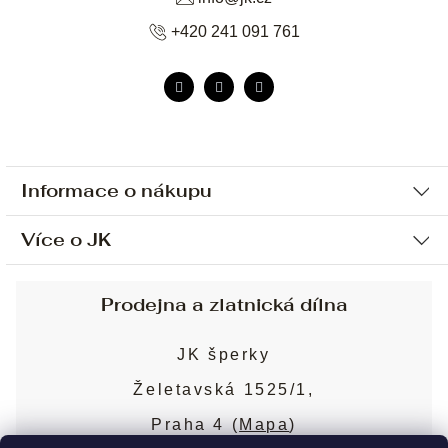
+420 241 091 761
Informace o nákupu
Více o JK
Ochrana osobních údajů
Způsob platby a dopravy
Náš příběh
Prodejna a zlatnická dílna
Sjednání osobní schůzky
Náš tým
Obchodní podmínky
JK šperky
Design a výroba
Puncovní značky
Želetavská 1525/1,
Služby
Cookies
Praha 4 (
Mapa
)
Blog