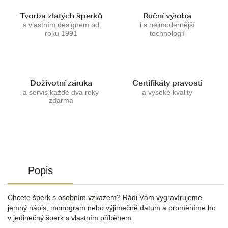
Tvorba zlatých šperků
Ruční výroba
s vlastním designem od
i s nejmodernější
roku 1991
technologií
Doživotní záruka
Certifikáty pravosti
a servis každé dva roky
a vysoké kvality
zdarma
Popis
Chcete šperk s osobním vzkazem? Rádi Vám vygravírujeme
jemný nápis, monogram nebo výjimečné datum a proměníme ho
v jedinečný šperk s vlastním příběhem.