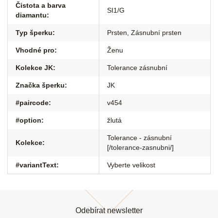
Čistota a barva
SI1/G
diamantu
:
Typ šperku
:
Prsten
,
Zásnubní prsten
Vhodné pro
:
Ženu
Kolekce JK
:
Tolerance zásnubní
Značka šperku
:
JK
#paircode
:
v454
#option
:
žlutá
Tolerance - zásnubní
Kolekce
:
[/tolerance-zasnubni/]
#variantText
:
Vyberte velikost
Z
á
Odebírat newsletter