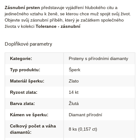
Zásnubní prsten
představuje vyjádření hlubokého citu a
jedinečného vztahu k ženě, se kterou chce muž spojit svůj život.
Objevte svůj zásnubní příběh, který je začátkem společného
života v kolekci
Tolerance - zásnubní
Doplňkové parametry
Kategorie
:
Prsteny s přírodními diamanty
Typ produktu
:
Šperk
Materiál šperku
:
Zlato
Ryzost zlata
:
14 kt
Barva zlata
:
Žlutá
Kámen ve šperku
:
Diamant přírodní
Celkový počet a váha
8 ks (0,157 ct)
diamantů
: