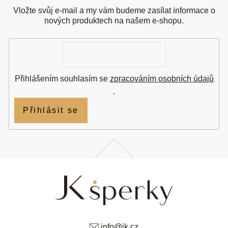
p
a
Vložte svůj e-mail a my vám budeme zasílat informace o
t
nových produktech na našem e-shopu.
í
E-
mail
Přihlášením souhlasím se
zpracováním osobních údajů
.
Přihlásit se
info
@
jk.cz