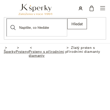
Přejít
na
obsah
Nákupní
Přihlášení
Hledat
košík
Zlatý prsten s
Domů
Šperky
Prsteny
Prsteny s přírodními
přírodními diamanty
diamanty