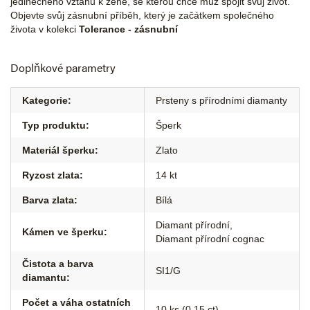
jedinečného vztahu k ženě, se kterou chce muž spojit svůj život.
Objevte svůj zásnubní příběh, který je začátkem společného
života v kolekci
Tolerance - zásnubní
Doplňkové parametry
Kategorie
:
Prsteny s přírodními diamanty
Typ produktu
:
Šperk
Materiál šperku
:
Zlato
Ryzost zlata
:
14 kt
Barva zlata
:
Bílá
Diamant přírodní
,
Kámen ve šperku
:
Diamant přírodní cognac
Čistota a barva
SI1/G
diamantu
:
Počet a váha ostatních
10 ks (0,15 ct)