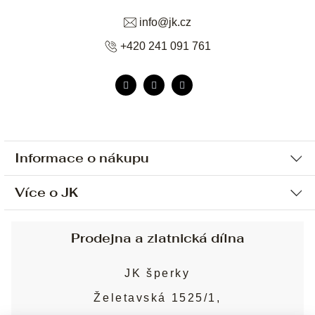
info
@
jk.cz
+420 241 091 761
Informace o nákupu
Více o JK
Ochrana osobních údajů
Způsob platby a dopravy
Náš příběh
Prodejna a zlatnická dílna
Sjednání osobní schůzky
Náš tým
Obchodní podmínky
JK šperky
Design a výroba
Puncovní značky
Želetavská 1525/1,
Služby