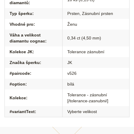
diamantů
:
Typ šperku
:
Prsten
,
Zásnubní prsten
Vhodné pro
:
Ženu
Váha a velikost
0,34 ct (4,50 mm)
diamantu cognac
:
Kolekce JK
:
Tolerance zásnubní
Značka šperku
:
JK
#paircode
:
v526
#option
:
bílá
Tolerance - zásnubní
Kolekce
:
[/tolerance-zasnubni/]
#variantText
:
Vyberte velikost
Z