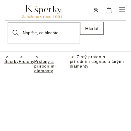
Přejít
na
obsah
Nákupní
Přihlášení
Hledat
košík
Zlatý prsten s
Domů
Šperky
Prsteny
Prsteny s
přírodním cognac a čirými
přírodními
diamanty
diamanty