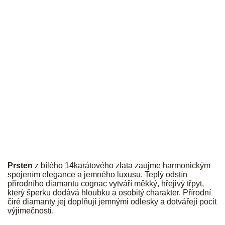
JK
Prsten
z bílého 14karátového zlata zaujme harmonickým
spojením elegance a jemného luxusu. Teplý odstín
přírodního diamantu cognac vytváří měkký, hřejivý třpyt,
který šperku dodává hloubku a osobitý charakter. Přírodní
čiré diamanty jej doplňují jemnými odlesky a dotvářejí pocit
výjimečnosti.