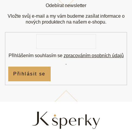
á
Odebírat newsletter
p
a
Vložte svůj e-mail a my vám budeme zasílat informace o
t
nových produktech na našem e-shopu.
í
E-
mail
Přihlášením souhlasím se
zpracováním osobních údajů
.
Přihlásit se