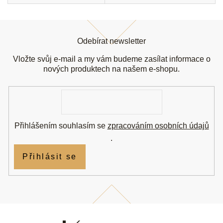
Z
á
Odebírat newsletter
p
a
Vložte svůj e-mail a my vám budeme zasílat informace o
t
nových produktech na našem e-shopu.
í
E-
mail
Přihlášením souhlasím se
zpracováním osobních údajů
.
Přihlásit se