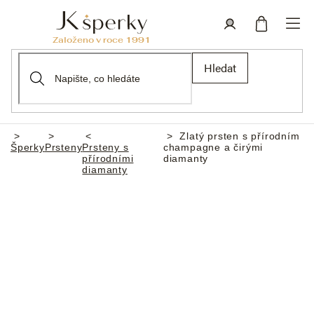
Přejít
na
obsah
Nákupní
Přihlášení
Hledat
košík
Zlatý prsten s přírodním
Domů
Šperky
Prsteny
Prsteny s
champagne a čirými
přírodními
diamanty
diamanty