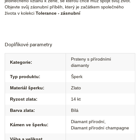
jedinečného vztahu k ženě, se kterou chce muž spojit svůj život.
Objevte svůj zásnubní příběh, který je začátkem společného
života v kolekci
Tolerance - zásnubní
Doplňkové parametry
Prsteny s přírodními
Kategorie
:
diamanty
Typ produktu
:
Šperk
Materiál šperku
:
Zlato
Ryzost zlata
:
14 kt
Barva zlata
:
Bílá
Diamant přírodní
,
Kámen ve šperku
:
Diamant přírodní champagne
Váha a velikost