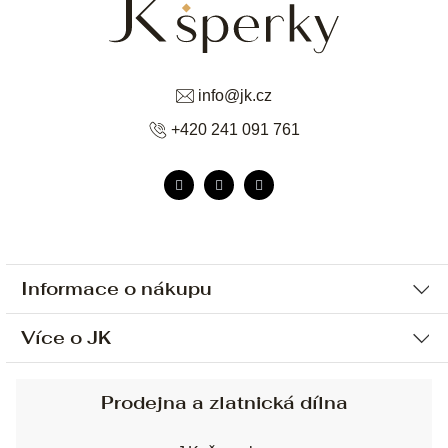
info
@
jk.cz
+420 241 091 761
Informace o nákupu
Více o JK
Ochrana osobních údajů
Způsob platby a dopravy
Náš příběh
Prodejna a zlatnická dílna
Sjednání osobní schůzky
Náš tým
Obchodní podmínky