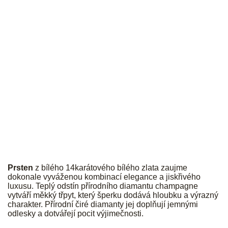
JK
Prsten
z bílého 14karátového bílého zlata zaujme
dokonale vyváženou kombinací elegance a jiskřivého
luxusu. Teplý odstín přírodního diamantu champagne
vytváří měkký třpyt, který šperku dodává hloubku a výrazný
charakter. Přírodní čiré diamanty jej doplňují jemnými
odlesky a dotvářejí pocit výjimečnosti.