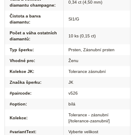
0,34 ct (4,50 mm)
diamantu champagne
:
Čistota a barva
SI1/G
diamantu
:
Počet a váha ostatních
10 ks (0,15 ct)
diamantů
:
Typ šperku
:
Prsten
,
Zásnubní prsten
Vhodné pro
:
Ženu
Kolekce JK
:
Tolerance zásnubní
Značka šperku
:
JK
#paircode
:
v526
#option
:
bílá
Tolerance - zásnubní
Kolekce
:
[/tolerance-zasnubni/]
#variantText
:
Vyberte velikost