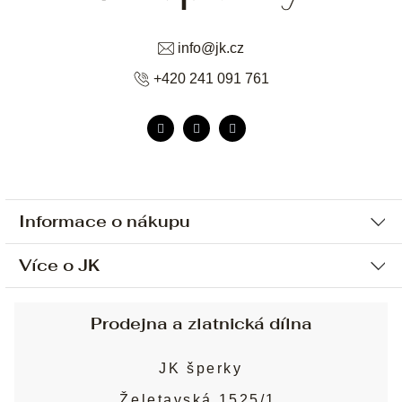
info
@
jk.cz
+420 241 091 761
Informace o nákupu
Více o JK
Ochrana osobních údajů
Způsob platby a dopravy
Náš příběh
Prodejna a zlatnická dílna
Sjednání osobní schůzky
Náš tým
Obchodní podmínky
JK šperky
Design a výroba
Puncovní značky
Želetavská 1525/1,