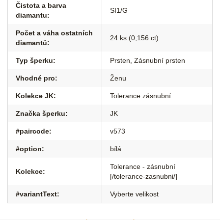
Čistota a barva
SI1/G
diamantu
:
Počet a váha ostatních
24 ks (0,156 ct)
diamantů
:
Typ šperku
:
Prsten
,
Zásnubní prsten
Vhodné pro
:
Ženu
Kolekce JK
:
Tolerance zásnubní
Značka šperku
:
JK
#paircode
:
v573
#option
:
bílá
Tolerance - zásnubní
Kolekce
:
[/tolerance-zasnubni/]
#variantText
:
Vyberte velikost