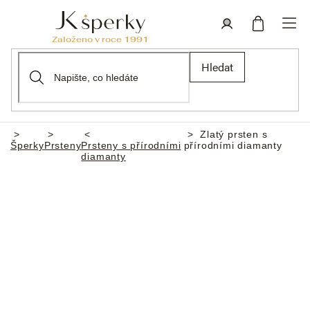
Přejít
na
obsah
Nákupní
Přihlášení
Hledat
košík
Zlatý prsten s
Domů
Šperky
Prsteny
Prsteny s přírodními
přírodními diamanty
diamanty