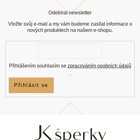
Z
á
Odebírat newsletter
p
a
Vložte svůj e-mail a my vám budeme zasílat informace o
t
nových produktech na našem e-shopu.
í
E-
mail
Přihlášením souhlasím se
zpracováním osobních údajů
.
Přihlásit se