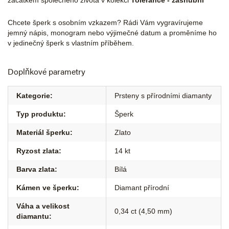
začátkem společného života v kolekci
Tolerance - zásnubní
Chcete šperk s osobním vzkazem? Rádi Vám vygravírujeme
jemný nápis, monogram nebo výjimečné datum a proměníme ho
v jedinečný šperk s vlastním příběhem.
Doplňkové parametry
Kategorie
:
Prsteny s přírodními diamanty
Typ produktu
:
Šperk
Materiál šperku
:
Zlato
Ryzost zlata
:
14 kt
Barva zlata
:
Bílá
Kámen ve šperku
:
Diamant přírodní
Váha a velikost
0,34 ct (4,50 mm)
diamantu
: